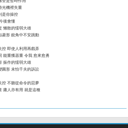
的苦痛全是暫時作用
操作時光機裡失重
會達到是你操控
會 今後會懂
會順從 懶散的懦弱大雄
個性似菱形 銳角中不安跳動
偶然失控 即使人利用再戲弄
死胡同 能重獲器重 令我 愈來愈勇
我動容 振作的懦弱大雄
個性變圓形 未怕千夫的訴訟
偶然失控 不聽從命令的惡夢
的頑童 庸人亦有用 就是這種