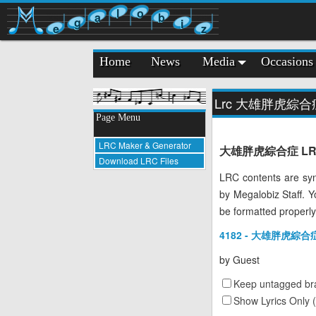
l
o
a
b
g
i
e
z
Home
News
Media
Occasions
Lrc 大雄胖虎綜合
Page Menu
LRC Maker & Generator
大雄胖虎綜合症 LRC Lyr
Download LRC Files
LRC contents are syn
by Megalobiz Staff. 
be formatted properly
4182 - 大雄胖虎綜合症 
by
Guest
Keep untagged bra
Show Lyrics Only 