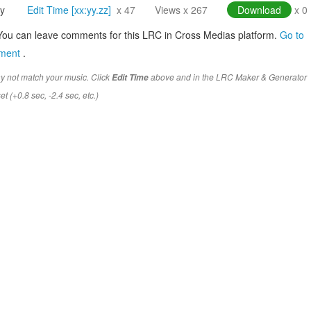
y
Edit Time [xx:yy.zz]
x 47
Views x 267
Download
x 0
You can leave comments for this LRC in Cross Medias platform.
Go to
mment
.
y not match your music. Click
above and in the LRC Maker & Generator
Edit Time
t (+0.8 sec, -2.4 sec, etc.)