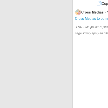
Cop
Cross Medias
- 
Cross Medias to co
LRC TIME [04:33.71] ma
page simply apply an offse