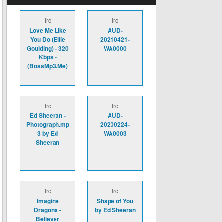
lrc
lrc
Love Me Like
AUD-
You Do (Ellie
20210421-
Goulding) - 320
WA0000
Kbps -
(BossMp3.Me)
lrc
lrc
Ed Sheeran -
AUD-
Photograph.mp
20200224-
3 by Ed
WA0003
Sheeran
lrc
lrc
Imagine
Shape of You
Dragons -
by Ed Sheeran
Believer