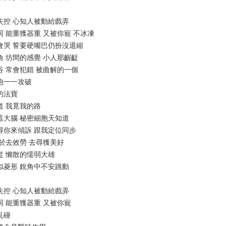
偶然失控 心知人被動給戲弄
死胡同 能重獲器重 又被你寵 不冰凍
悍也都會哭 誓要硬嘴巴仍扮沒退縮
上兩角 坊間的感覺 小人那齷齪
的峽谷 常會犯錯 被曲解的一個
衝力炮一一攻破
裡的法寶
於知道 我覓我的路
構造這大腦 秘密細胞天知道
後這天得你來傾訴 跟我定位同步
你 樂於去效勞 去尋獲美好
會順從 懶散的懦弱大雄
個性似菱形 銳角中不安跳動
偶然失控 心知人被動給戲弄
死胡同 能重獲器重 又被你寵
胡亂碰