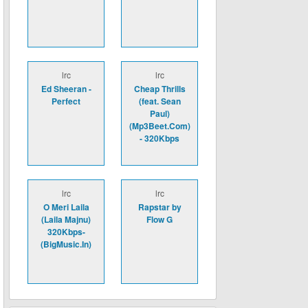
lrc
lrc
Ed Sheeran -
Cheap Thrills
Perfect
(feat. Sean
Paul)
(Mp3Beet.Com)
- 320Kbps
lrc
lrc
O Meri Laila
Rapstar by
(Laila Majnu)
Flow G
320Kbps-
(BigMusic.In)