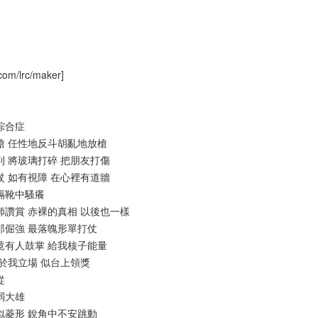
com/lrc/maker]
虎綜合症
有縮細槍 任性地反斗胡亂地放槍
無禮到 將玻璃打碎 把朋友打傷
種炮杖 如有視障 在心裡有道牆
抒援隔靴中騷癢
未得老師讚賞 赤裸的真相 以後也一樣
佔路那倔強 最落魄形單打仗
後某天竟有人鼓掌 給我核子能量
你 站於我立場 似台上領獎
從
懦弱大雄
個性似菱形 銳角中不安跳動