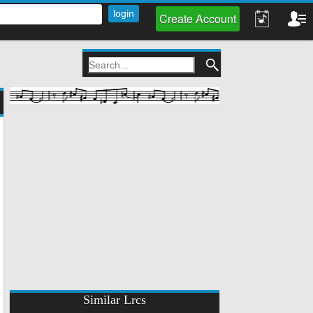
Create Account
Similar Lrcs