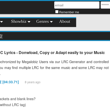
Remember me
Showbiz
Genres
About
症
ics - Donwload, Copy or Adapt easily to your Music
chronized by Megalobiz Users via our LRC Generator and controlled
You may find multiple LRC for the same music and some LRC may not
.
[04:33.71]
8 years ago
ckets and blank lines?
(without LRC tag)