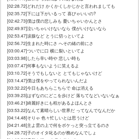
[02:28.72]どれだけ かくかくしかじかと言われましても
[02:35.72]下には下がいるって 喜びゃいいの?
[02:42.73]僕は僕の悲しみも 憂いちゃいかんとさ
[02:49.97]泣いちゃいけないなら 僕がいけないなら
[02:53.47]涙腺など とうに切っといてよ
[02:56.72]生まれた時にさ へその緒の前にさ
[03:00.47]ついでに口 横に裂いといてよ
[03:03.98]したら辛い時や 悲しい時も
[03:07.47]何事もないように笑えるよ
[03:10.72]そうでもしないと とてもじゃないけど
[03:14.47]僕は僕をやってられないんだよ
[03:32.22]今日もあちらこちらで 命は消える
[03:39.23]はずなのにどこを歩けど 落ちてなどいないなぁ
[03:46.21]綺麗好きにも程があるよほんとさ
[03:53.22]なんて素晴らしい世界だ ってなんでなんだか
[04:14.48]そりゃ 色々忙しいとは思うけど
[04:21.48]主よ雲の上で何をボケっと突っ立てるのさ
[04:28.72]子のオイタ叱るのが務めなんでしょ