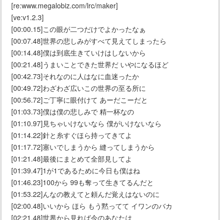
[re:www.megalobiz.com/lrc/maker]
[ve:v1.2.3]
[00:00.15]この眼が二つだけでよかったなぁ
[00:07.48]世界の悲しみがすべて見えてしまったら
[00:14.48]僕は到底生きていけはしないから
[00:21.48]うまいことできた世界だ いやになるほど
[00:42.73]それなのに人はなに血迷ったか
[00:49.72]わざわざ広いこの世界の至る所に
[00:56.72]ご丁寧に眼付けて あーだこーだと
[01:03.73]僕は僕の悲しみで 精一杯なの
[01:10.97]見ちゃいけないなら 僕がいけないなら
[01:14.22]針と糸すぐほら持ってきてよ
[01:17.72]塞いでしまうから 縫ってしまうから
[01:21.48]最後にまとめて全部見してよ
[01:39.47]1が1であるために今日も僕はね
[01:46.23]100から 99も奪って生きてるんだと
[01:53.22]んなの教えてと頼んだ覚えはないのに
[02:00.48]いいから ほら もう黙ってて イワンのバカ
[02:21.48]世界から見れば今のあなたは