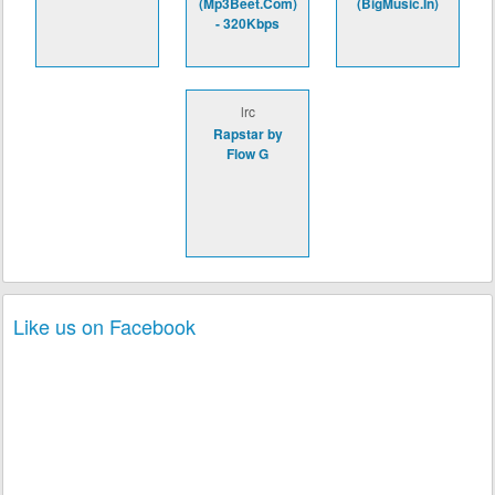
(Mp3Beet.Com)
(BigMusic.In)
- 320Kbps
lrc
Rapstar by
Flow G
Like us on Facebook