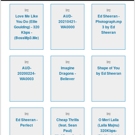
lrc
lrc
lrc
Love Me Like
AUD-
Ed Sheeran -
You Do (Ellie
20210421-
Photograph.mp
Goulding) - 320
WA0000
3 by Ed
Kbps -
Sheeran
(BossMp3.Me)
lrc
lrc
lrc
AUD-
Imagine
Shape of You
20200224-
Dragons -
by Ed Sheeran
WA0003
Believer
lrc
lrc
lrc
Ed Sheeran -
Cheap Thrills
O Meri Laila
Perfect
(feat. Sean
(Laila Majnu)
Paul)
320Kbps-