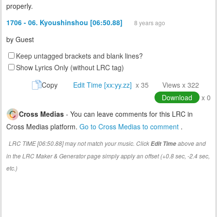
properly.
1706 - 06. Kyoushinshou [06:50.88]
8 years ago
by
Guest
Keep untagged brackets and blank lines?
Show Lyrics Only (without LRC tag)
Copy
Edit Time [xx:yy.zz]
x 35
Views x 322
Download
x 0
Cross Medias
- You can leave comments for this LRC in
Cross Medias platform.
Go to Cross Medias to comment
.
LRC TIME [06:50.88] may not match your music. Click
above and
Edit Time
in the LRC Maker & Generator page simply apply an offset (+0.8 sec, -2.4 sec,
etc.)