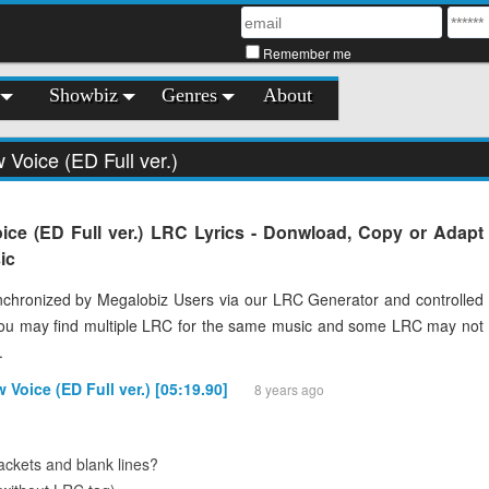
Remember me
Showbiz
Genres
About
 Voice (ED Full ver.)
ice (ED Full ver.) LRC Lyrics - Donwload, Copy or Adapt
ic
chronized by Megalobiz Users via our LRC Generator and controlled
You may find multiple LRC for the same music and some LRC may not
.
 Voice (ED Full ver.) [05:19.90]
8 years ago
ckets and blank lines?