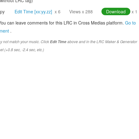
(without LRC tag)
py
Edit Time [xx:yy.zz]
x 6
Views x 288
Download
x 1
You can leave comments for this LRC in Cross Medias platform.
Go to
mment
.
y not match your music. Click
above and in the LRC Maker & Generator
Edit Time
t (+0.8 sec, -2.4 sec, etc.)