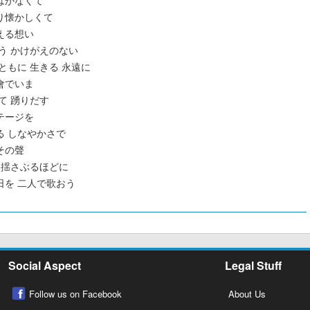
りもはかなくて
出より懐かしくて
を超える想い
に 誓う かけがえのない
たと ともに 生きる 永遠に
の都會でいま
止めて 踴りだす
のステージを
ぬける しなやかさで
ぐその聲
 世界 揺さぶるほどに
りの日を 二人で歌おう
Social Aspect
Legal Stuff
Follow us on Facebook
About Us