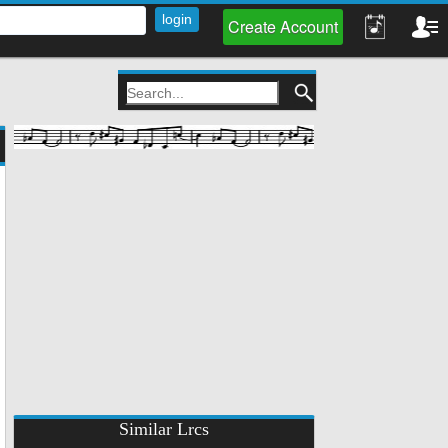
Create Account
Similar Lrcs