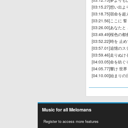
[03:12.75]夢よ
[03:15.27]想い
[03:18.75]宿命
[03:21.56]ここ
[03:26.00]あな
[03:49.49]桜色
[03:52.22]時を 
[03:57.01]追憶
[03:59.46]走り
[04:03.05]命を紡
[04:05.77]響け
[04:10.00]始ま
Music for all Melomans
Register to access more features