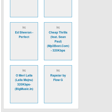
lrc
lrc
Ed Sheeran -
Cheap Thrills
Perfect
(feat. Sean
Paul)
(Mp3Beet.Com)
- 320Kbps
lrc
lrc
O Meri Laila
Rapstar by
(Laila Majnu)
Flow G
320Kbps-
(BigMusic.In)