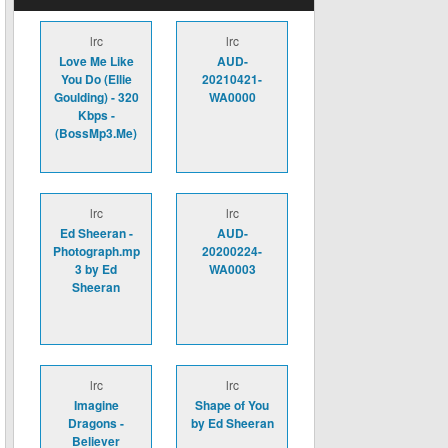
lrc
lrc
Love Me Like
AUD-
You Do (Ellie
20210421-
Goulding) - 320
WA0000
Kbps -
(BossMp3.Me)
lrc
lrc
Ed Sheeran -
AUD-
Photograph.mp
20200224-
3 by Ed
WA0003
Sheeran
lrc
lrc
Imagine
Shape of You
Dragons -
by Ed Sheeran
Believer