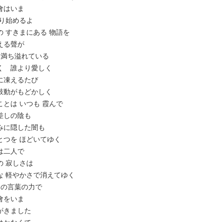
の都會はいま
 語り始めるよ
真実の すきまにある 物語を
を変える聲が
 奧に 満ち溢れている
り強く 誰より愛しく
吐息に凍えるたび
余す鼓動がもどかしく
な人ことは いつも 霞んで
た眼差しの陰も
な笑みに隠した闇も
つひとつを ほどいてゆく
からは二人で
での 寂しさは
のような 軽やかさで消えてゆく
ぶ あの言葉の力で
の都會をいま
つ時がきました