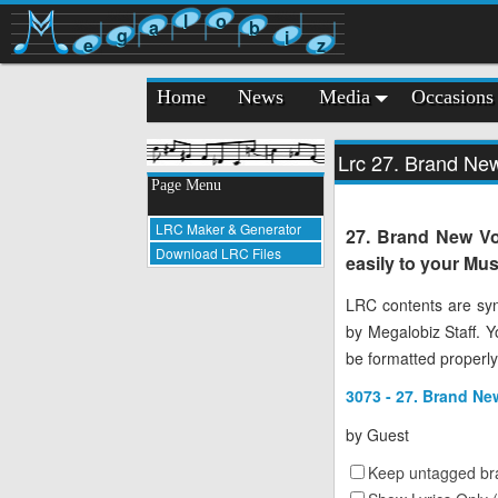
l
o
a
b
g
i
e
z
Home
News
Media
Occasions
Lrc 27. Brand New
Page Menu
LRC Maker & Generator
27. Brand New Vo
Download LRC Files
easily to your Mus
LRC contents are syn
by Megalobiz Staff. 
be formatted properly
3073 - 27. Brand New
by
Guest
Keep untagged bra