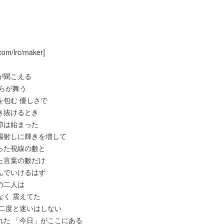
com/lrc/maker]
の音が聞こえる
花びらが舞う
の空を包む 優しさで
が吹き抜けるとき
い季節は始まった
やかな陽射しに輝きを増して
しあった視線の數と
あった言葉の數だけ
に進んでいけるはず
からの二人は
場もなく 震えてた
心も 二度と迷いはしない
っと憧れた 「今日」がここにある