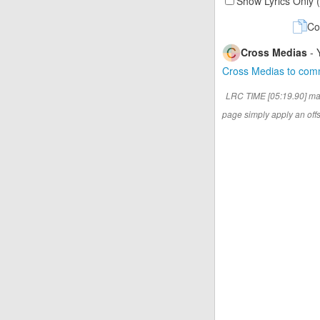
Show Lyrics Only 
Co
Cross Medias
- 
Cross Medias to co
LRC TIME [05:19.90] ma
page simply apply an offse