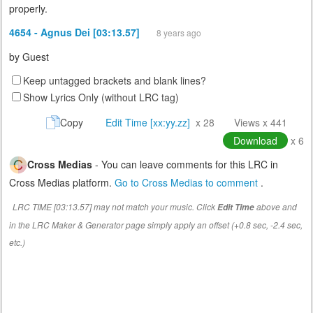
properly.
4654 - Agnus Dei [03:13.57]
8 years ago
by
Guest
Keep untagged brackets and blank lines?
Show Lyrics Only (without LRC tag)
Copy
Edit Time [xx:yy.zz]
x 28
Views x 441
Download
x 6
Cross Medias
- You can leave comments for this LRC in
Cross Medias platform.
Go to Cross Medias to comment
.
LRC TIME [03:13.57] may not match your music. Click
above and
Edit Time
in the LRC Maker & Generator page simply apply an offset (+0.8 sec, -2.4 sec,
etc.)