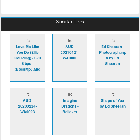
Similar Lrcs
lrc
lrc
lrc
Love Me Like
AUD-
Ed Sheeran -
You Do (Ellie
20210421-
Photograph.mp
Goulding) - 320
WA0000
3 by Ed
Kbps -
Sheeran
(BossMp3.Me)
lrc
lrc
lrc
AUD-
Imagine
Shape of You
20200224-
Dragons -
by Ed Sheeran
WA0003
Believer