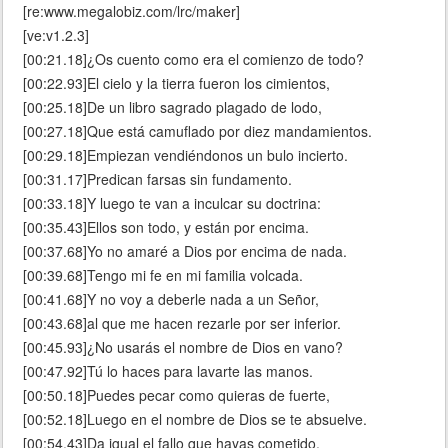
[re:www.megalobiz.com/lrc/maker]
[ve:v1.2.3]
[00:21.18]¿Os cuento como era el comienzo de todo?
[00:22.93]El cielo y la tierra fueron los cimientos,
[00:25.18]De un libro sagrado plagado de lodo,
[00:27.18]Que está camuflado por diez mandamientos.
[00:29.18]Empiezan vendiéndonos un bulo incierto.
[00:31.17]Predican farsas sin fundamento.
[00:33.18]Y luego te van a inculcar su doctrina:
[00:35.43]Ellos son todo, y están por encima.
[00:37.68]Yo no amaré a Dios por encima de nada.
[00:39.68]Tengo mi fe en mi familia volcada.
[00:41.68]Y no voy a deberle nada a un Señor,
[00:43.68]al que me hacen rezarle por ser inferior.
[00:45.93]¿No usarás el nombre de Dios en vano?
[00:47.92]Tú lo haces para lavarte las manos.
[00:50.18]Puedes pecar como quieras de fuerte,
[00:52.18]Luego en el nombre de Dios se te absuelve.
[00:54.43]Da igual el fallo que hayas cometido.