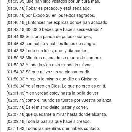
[01:33.93]Que han sido violados por un cura más.
[01:36.18]Robar es pecado, y está señalado,
[01:38.18]por Éxodo 20 en los textos sagrados.
[01:40.18]¿Entonces me explicas donde han acabado
[01:42.18]300.000 bebés que habéis secuestrado?
[01:44.68]Sois una panda de putos cobardes,
[01:46.43]con hábito y hábitos llenos de sangre.
[01:48.68]Todo son lujos, oros y diamantes.
[01:50.68]Mientras el mundo se muere de hambre.
[01:52.93]Y toda la vida está siendo lo mismo.
[01:54.93]Sé que mi voz no se piensa rendir.
[01:56.93]Y repito lo mismo que dije en Cinismo:
[01:58.94]Yo sí creo en Dios. Lo que no creo es en ti.
[02:01.43]Y en verdad estoy hasta la polla de ver
[02:03.19]como el mundo se tuerce por vuestra balanza.
[02:05.18]Es el mismo delito matar y correr,
[02:07.18]que quedarse a mirar hasta donde alcanza,
[02:09.18]Toda la basura que habéis creado.
[02:11.43]Todas las mentiras que habéis contado.