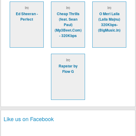
lrc
lrc
lrc
Ed Sheeran -
Cheap Thrills
O Meri Laila
Perfect
(feat. Sean
(Laila Majnu)
Paul)
320Kbps-
(Mp3Beet.Com)
(BigMusic.In)
- 320Kbps
lrc
Rapstar by
Flow G
Like us on Facebook