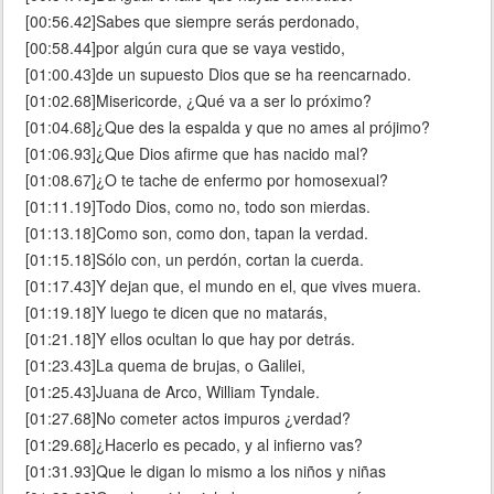
[00:56.42]Sabes que siempre serás perdonado,
[00:58.44]por algún cura que se vaya vestido,
[01:00.43]de un supuesto Dios que se ha reencarnado.
[01:02.68]Misericorde, ¿Qué va a ser lo próximo?
[01:04.68]¿Que des la espalda y que no ames al prójimo?
[01:06.93]¿Que Dios afirme que has nacido mal?
[01:08.67]¿O te tache de enfermo por homosexual?
[01:11.19]Todo Dios, como no, todo son mierdas.
[01:13.18]Como son, como don, tapan la verdad.
[01:15.18]Sólo con, un perdón, cortan la cuerda.
[01:17.43]Y dejan que, el mundo en el, que vives muera.
[01:19.18]Y luego te dicen que no matarás,
[01:21.18]Y ellos ocultan lo que hay por detrás.
[01:23.43]La quema de brujas, o Galilei,
[01:25.43]Juana de Arco, William Tyndale.
[01:27.68]No cometer actos impuros ¿verdad?
[01:29.68]¿Hacerlo es pecado, y al infierno vas?
[01:31.93]Que le digan lo mismo a los niños y niñas