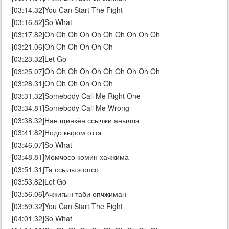
[03:14.32]You Can Start The Fight
[03:16.82]So What
[03:17.82]Oh Oh Oh Oh Oh Oh Oh Oh Oh Oh
[03:21.06]Oh Oh Oh Oh Oh Oh
[03:23.32]Let Go
[03:25.07]Oh Oh Oh Oh Oh Oh Oh Oh Oh Oh
[03:28.31]Oh Oh Oh Oh Oh Oh
[03:31.32]Somebody Call Me Right One
[03:34.81]Somebody Call Me Wrong
[03:38.32]Нан щинкён ссычжи аныллэ
[03:41.82]Нодо кыром оттэ
[03:46.07]So What
[03:48.81]Момчосо комин хачжима
[03:51.31]Та ссыльтэ опсо
[03:53.82]Let Go
[03:56.06]Ачжигын таби опчжиман
[03:59.32]You Can Start The Fight
[04:01.32]So What