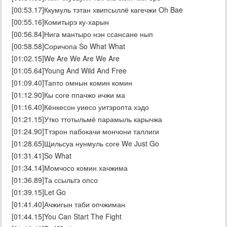
[00:53.17]Ккумуль тэтан хвипсыллё кагечжи Oh Bae
[00:55.16]Комитырэ ку-харын
[00:56.84]Нига мантыро нэн ссансане нып
[00:58.58]Соричопа So What What
[01:02.15]We Are We Are We Are
[01:05.64]Young And Wild And Free
[01:09.40]Тапто омнын комин комин
[01:12.90]Кы соге ппачжо ичжи ма
[01:16.40]Кёнкесон уиесо уитэропта хэдо
[01:21.15]Утко ттотыльмё парамыль карычжа
[01:24.90]Ттэрон пабокачи мончони таллиги
[01:28.65]Щильсуа нунмуль соге We Just Go
[01:31.41]So What
[01:34.14]Момчосо комин хачжима
[01:36.89]Та ссыльтэ опсо
[01:39.15]Let Go
[01:41.40]Ачжигын таби опчжиман
[01:44.15]You Can Start The Fight