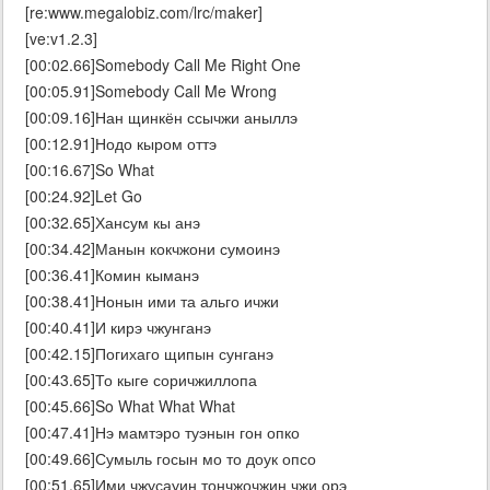
[re:www.megalobiz.com/lrc/maker]
[ve:v1.2.3]
[00:02.66]Somebody Call Me Right One
[00:05.91]Somebody Call Me Wrong
[00:09.16]Нан щинкён ссычжи аныллэ
[00:12.91]Нодо кыром оттэ
[00:16.67]So What
[00:24.92]Let Go
[00:32.65]Хансум кы анэ
[00:34.42]Манын кокчжони сумоинэ
[00:36.41]Комин кыманэ
[00:38.41]Нонын ими та альго ичжи
[00:40.41]И кирэ чжунганэ
[00:42.15]Погихаго щипын сунганэ
[00:43.65]То кыге соричжиллопа
[00:45.66]So What What What
[00:47.41]Нэ мамтэро туэнын гон опко
[00:49.66]Сумыль госын мо то доук опсо
[00:51.65]Ими чжусауин тончжочжин чжи орэ