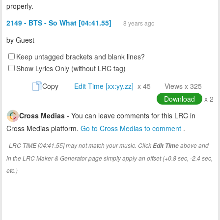
properly.
2149 - BTS - So What [04:41.55]
8 years ago
by
Guest
Keep untagged brackets and blank lines?
Show Lyrics Only (without LRC tag)
Copy
Edit Time [xx:yy.zz]
x 45
Views x 325
Download
x 2
Cross Medias
- You can leave comments for this LRC in
Cross Medias platform.
Go to Cross Medias to comment
.
LRC TIME [04:41.55] may not match your music. Click
above and
Edit Time
in the LRC Maker & Generator page simply apply an offset (+0.8 sec, -2.4 sec,
etc.)