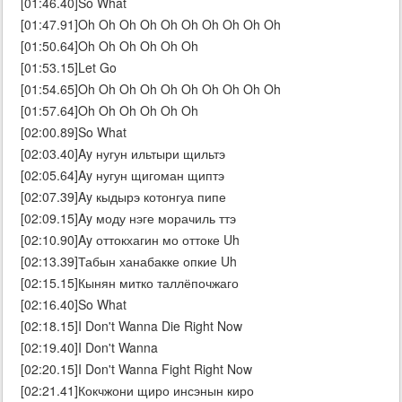
[01:46.40]So What
[01:47.91]Oh Oh Oh Oh Oh Oh Oh Oh Oh Oh
[01:50.64]Oh Oh Oh Oh Oh Oh
[01:53.15]Let Go
[01:54.65]Oh Oh Oh Oh Oh Oh Oh Oh Oh Oh
[01:57.64]Oh Oh Oh Oh Oh Oh
[02:00.89]So What
[02:03.40]Ay нугун ильтыри щильтэ
[02:05.64]Ay нугун щигоман щиптэ
[02:07.39]Ay кыдырэ котонгуа пипе
[02:09.15]Ay моду нэге морачиль ттэ
[02:10.90]Ay оттокхагин мо оттоке Uh
[02:13.39]Табын ханабакке опкие Uh
[02:15.15]Кынян митко таллёпочжаго
[02:16.40]So What
[02:18.15]I Don't Wanna Die Right Now
[02:19.40]I Don't Wanna
[02:20.15]I Don't Wanna Fight Right Now
[02:21.41]Кокчжони щиро инсэнын киро