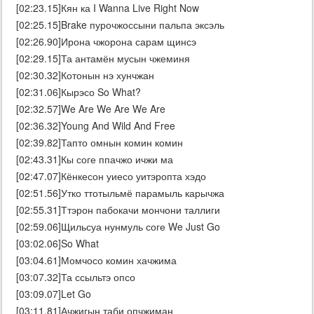
[02:23.15]Кян ка I Wanna Live Right Now
[02:25.15]Brake пурочжоссыни пальпа эксэль
[02:26.90]Ирона чжорона сарам щинсэ
[02:29.15]Та антамён мусын чжеминя
[02:30.32]Котонын нэ хунчжан
[02:31.06]Кырэсо So What?
[02:32.57]We Are We Are We Are
[02:36.32]Young And Wild And Free
[02:39.82]Тапто омнын комин комин
[02:43.31]Кы соге ппачжо ичжи ма
[02:47.07]Кёнкесон уиесо уитэропта хэдо
[02:51.56]Утко ттотыльмё парамыль карычжа
[02:55.31]Ттэрон пабокачи мончони таллиги
[02:59.06]Щильсуа нунмуль соге We Just Go
[03:02.06]So What
[03:04.61]Момчосо комин хачжима
[03:07.32]Та ссыльтэ опсо
[03:09.07]Let Go
[03:11.81]Ачжигын таби опчжиман