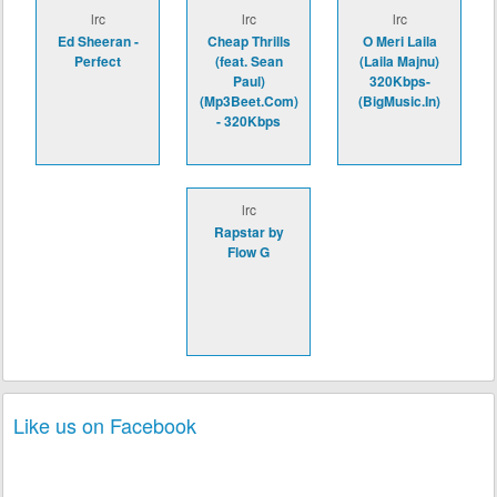
lrc
lrc
lrc
Ed Sheeran -
Cheap Thrills
O Meri Laila
Perfect
(feat. Sean
(Laila Majnu)
Paul)
320Kbps-
(Mp3Beet.Com)
(BigMusic.In)
- 320Kbps
lrc
Rapstar by
Flow G
Like us on Facebook