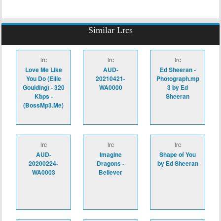
Similar Lrcs
lrc
lrc
lrc
Love Me Like
AUD-
Ed Sheeran -
You Do (Ellie
20210421-
Photograph.mp
Goulding) - 320
WA0000
3 by Ed
Kbps -
Sheeran
(BossMp3.Me)
lrc
lrc
lrc
AUD-
Imagine
Shape of You
20200224-
Dragons -
by Ed Sheeran
WA0003
Believer