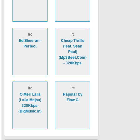
lrc
lrc
Ed Sheeran -
Cheap Thrills
Perfect
(feat. Sean
Paul)
(Mp3Beet.Com)
- 320Kbps
lrc
lrc
O Meri Laila
Rapstar by
(Laila Majnu)
Flow G
320Kbps-
(BigMusic.In)