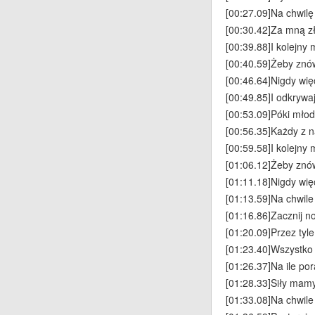
[00:27.09]Na chwilę
[00:30.42]Za mną zł
[00:39.88]I kolejny 
[00:40.59]Żeby znó
[00:46.64]Nigdy wię
[00:49.85]I odkrywa
[00:53.09]Póki młod
[00:56.35]Każdy z
[00:59.58]I kolejny 
[01:06.12]Żeby znó
[01:11.18]Nigdy wię
[01:13.59]Na chwile
[01:16.86]Zacznij n
[01:20.09]Przez tyl
[01:23.40]Wszystko 
[01:26.37]Na ile po
[01:28.33]Siły mam
[01:33.08]Na chwile