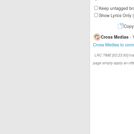
Keep untagged bra
Show Lyrics Only 
Copy
Cross Medias
- 
Cross Medias to co
LRC TIME [02:23.93] ma
page simply apply an offse