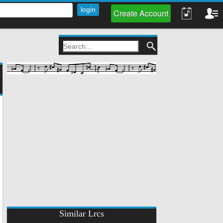
Create Account
Similar Lrcs