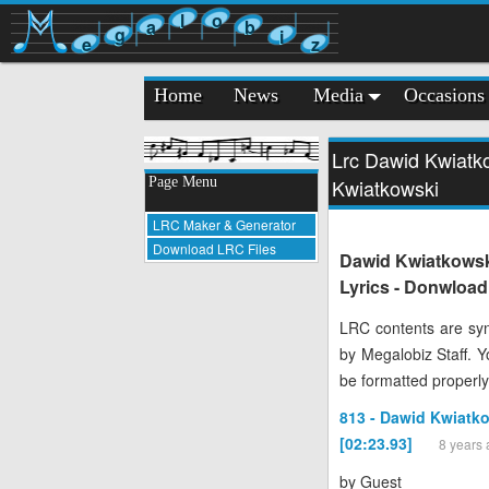
l
o
a
b
g
i
e
z
Home
News
Media
Occasions
Lrc Dawid Kwiatk
Page Menu
Kwiatkowski
LRC Maker & Generator
Download LRC Files
Dawid Kwiatkowsk
Lyrics - Donwload
LRC contents are syn
by Megalobiz Staff. 
be formatted properly
813 - Dawid Kwiatk
[02:23.93]
8 years
by
Guest