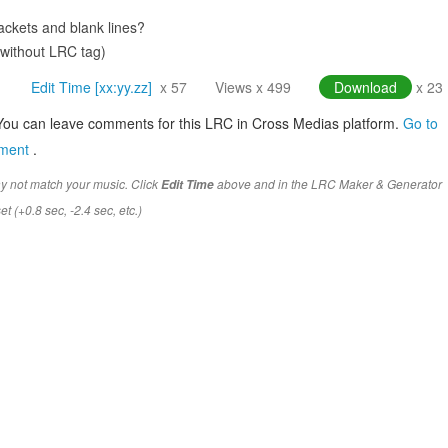
ckets and blank lines?
(without LRC tag)
Edit Time [xx:yy.zz]
x 57
Views x 499
Download
x 23
You can leave comments for this LRC in Cross Medias platform.
Go to
mment
.
y not match your music. Click
above and in the LRC Maker & Generator
Edit Time
t (+0.8 sec, -2.4 sec, etc.)