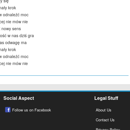
y się
mały krok
w odnaleźć moc
cej nie mów nie
j nowy sens
ość w nas dziś gra
 nas odwagę ma
mały krok
w odnaleźć moc
cej nie mów nie
Social Aspect
Legal Stuff
Follow us on Facebook
About Us
Contact Us
Privacy Policy