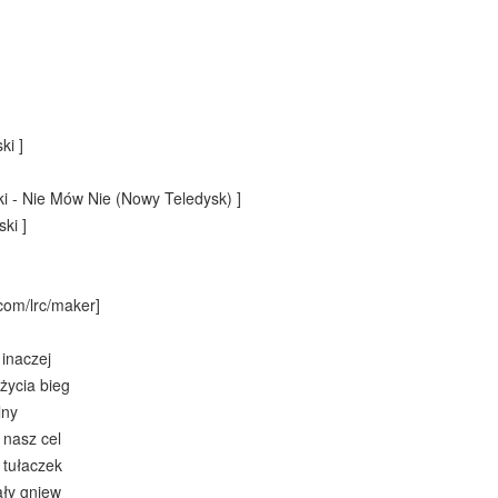
ki ]
ki - Nie Mów Nie (Nowy Teledysk) ]
ki ]
com/lrc/maker]
 inaczej
życia bieg
lny
 nasz cel
 tułaczek
ały gniew