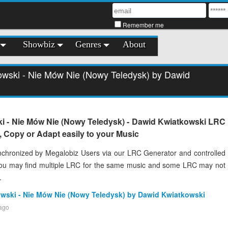
Remember me
Showbiz
Genres
About
owski - Nie Mów Nie (Nowy Teledysk) by Dawid
i - Nie Mów Nie (Nowy Teledysk) - Dawid Kwiatkowski LRC
, Copy or Adapt easily to your Music
chronized by Megalobiz Users via our LRC Generator and controlled
You may find multiple LRC for the same music and some LRC may not
.
owski - Nie Mów Nie (Nowy Teledysk) by Dawid Kwiatkowski
 ago