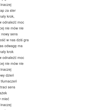
 inaczej
ap za ster
mały krok,
w odnaleźć moc
cej nie mów nie
j nowy sens
ość w nas dziś gra
 nas odwagę ma
mały krok
w odnaleźć moc
cej nie mów nie
 inaczej
owy dzień
e tłumaczeń
traci sens
rażek
y mieć
 inaczej