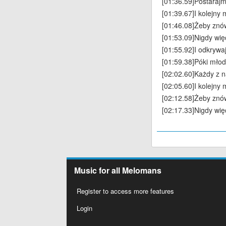
[01:36.59]Postarajm
[01:39.67]I kolejny 
[01:46.08]Żeby znó
[01:53.09]Nigdy wię
[01:55.92]I odkrywa
[01:59.38]Póki młod
[02:02.60]Każdy z
[02:05.60]I kolejny 
[02:12.58]Żeby znó
[02:17.33]Nigdy wię
Music for all Melomans
Register to access more features
Login