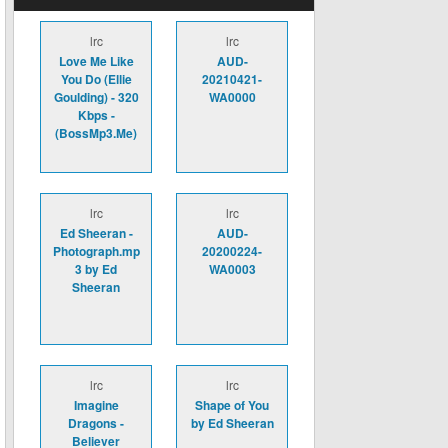
lrc
lrc
Love Me Like
AUD-
You Do (Ellie
20210421-
Goulding) - 320
WA0000
Kbps -
(BossMp3.Me)
lrc
lrc
Ed Sheeran -
AUD-
Photograph.mp
20200224-
3 by Ed
WA0003
Sheeran
lrc
lrc
Imagine
Shape of You
Dragons -
by Ed Sheeran
Believer