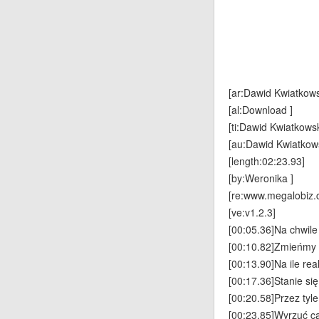
[ar:Dawid Kwiatkows
[al:Download ]
[ti:Dawid Kwiatkows
[au:Dawid Kwiatkows
[length:02:23.93]
[by:Weronika ]
[re:www.megalobiz.
[ve:v1.2.3]
[00:05.36]Na chwile
[00:10.82]Zmieńmy 
[00:13.90]Na ile rea
[00:17.36]Stanie się
[00:20.58]Przez tyle
[00:23.85]Wyrzuć c