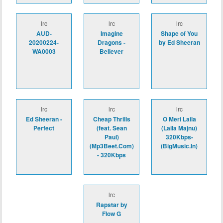
lrc
lrc
lrc
AUD-
Imagine
Shape of You
20200224-
Dragons -
by Ed Sheeran
WA0003
Believer
lrc
lrc
lrc
Ed Sheeran -
Cheap Thrills
O Meri Laila
Perfect
(feat. Sean
(Laila Majnu)
Paul)
320Kbps-
(Mp3Beet.Com)
(BigMusic.In)
- 320Kbps
lrc
Rapstar by
Flow G