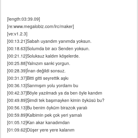
[length:03:39.09]
[re:www.megalobiz.com/lrc/maker]
[ve:v1.2.3]
[00:13.21]Sabah uyandım yanımda yoksun.
[00:18.63]Solumda bir acı Senden yoksun.
[00:21.12]Soluksuz kaldım köşelerde.
[00:25.88]Yalnızım sanki yorgun.
[00:28.39]İnan değildi sonsuz.
[00:31.37]Bitti gitti seyrettik aşkı
[00:36.13]Sanmışım yolu yordamı bu
[00:42.37]Böyle yazılmadı ya da ben öyle kandım
[00:49.89]Şimdi tek başımayken kimin öyküsü bu?
[00:56.13]Bu benim öyküm birazcık yaralı
[00:59.89]Kalbimin pek çok yeri yamalı
[01:05.12]Kan akar kanadımdan
[01:09.62]Düşer yere yere kalanım