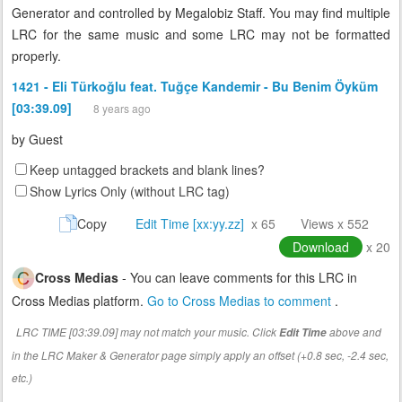
Generator and controlled by Megalobiz Staff. You may find multiple
LRC for the same music and some LRC may not be formatted
properly.
1421 - Eli Türkoğlu feat. Tuğçe Kandemir - Bu Benim Öyküm
[03:39.09]
8 years ago
by
Guest
Keep untagged brackets and blank lines?
Show Lyrics Only (without LRC tag)
Copy
Edit Time [xx:yy.zz]
x 65
Views x 552
Download
x 20
Cross Medias
- You can leave comments for this LRC in
Cross Medias platform.
Go to Cross Medias to comment
.
LRC TIME [03:39.09] may not match your music. Click
above and
Edit Time
in the LRC Maker & Generator page simply apply an offset (+0.8 sec, -2.4 sec,
etc.)