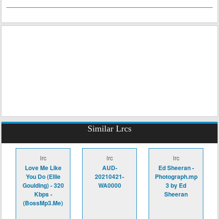
Similar Lrcs
lrc
lrc
lrc
Love Me Like
AUD-
Ed Sheeran -
You Do (Ellie
20210421-
Photograph.mp
Goulding) - 320
WA0000
3 by Ed
Kbps -
Sheeran
(BossMp3.Me)