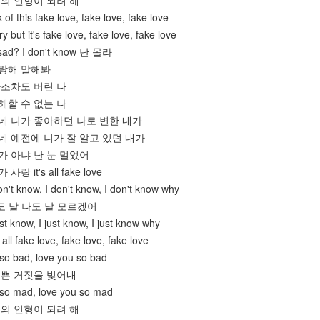
워 너의 인형이 되려 해
 of this fake love, fake love, fake love
y but it's fake love, fake love, fake love
 sad? I don't know 난 몰라
 사랑해 말해봐
봐 나조차도 버린 나
 이해할 수 없는 나
다 하네 니가 좋아하던 나로 변한 내가
 하네 예전에 니가 잘 알고 있던 내가
 뭐가 아냐 난 눈 멀었어
사랑 it's all fake love
n't know, I don't know, I don't know why
) 나도 날 나도 날 모르겠어
st know, I just know, I just know why
all fake love, fake love, fake love
so bad, love you so bad
해 예쁜 거짓을 빚어내
 so mad, love you so mad
워 너의 인형이 되려 해