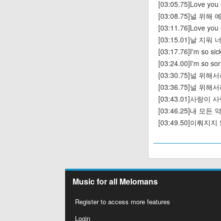
[03:05.75]Love you 
[03:08.75]널 위
[03:11.76]Love you
[03:15.01]날 지
[03:17.76]I'm so sick
[03:24.00]I'm so sorr
[03:30.75]널 
[03:36.75]널 
[03:43.01]사랑
[03:46.25]내 모
[03:49.50]이뤄
Music for all Melomans
Register to access more features
Login