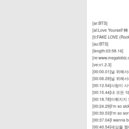
[ar:BTS]
[al:Love Yourself 轉 
[ti:FAKE LOVE (Rock
[au:BTS]
[length:03:58.16]
[re:www.megalobiz.
[ve:v1.2.3]
[00:00.01]널 
[00:06.29]널 
[00:12.54]사랑
[00:15.44]내 모
[00:18.78]이뤄
[00:24.29]I'm so sick
[00:30.53]I'm so sorr
[00:37.04]I wanna b
[00:40.54]세상을 줬네 