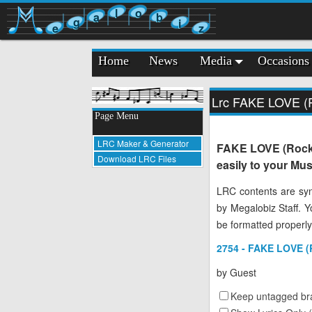
l
o
a
b
g
i
e
z
Home
News
Media
Occasions
Lrc FAKE LOVE (R
Page Menu
LRC Maker & Generator
FAKE LOVE (Rocki
Download LRC Files
easily to your Mus
LRC contents are syn
by Megalobiz Staff. 
be formatted properly
2754 - FAKE LOVE (
by
Guest
Keep untagged bra