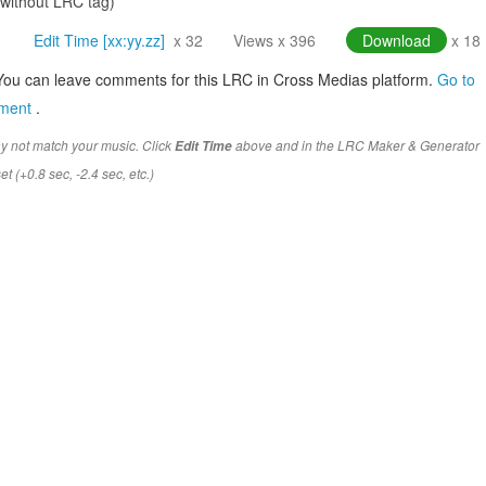
(without LRC tag)
Edit Time [xx:yy.zz]
x 32
Views x 396
Download
x 18
You can leave comments for this LRC in Cross Medias platform.
Go to
mment
.
y not match your music. Click
above and in the LRC Maker & Generator
Edit Time
t (+0.8 sec, -2.4 sec, etc.)