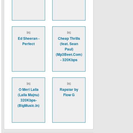
lrc
lrc
Ed Sheeran -
Cheap Thrills
Perfect
(feat. Sean
Paul)
(Mp3Beet.Com)
- 320Kbps
lrc
lrc
O Meri Laila
Rapstar by
(Laila Majnu)
Flow G
320Kbps-
(BigMusic.In)