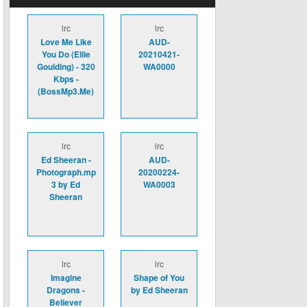
lrc
lrc
Love Me Like
AUD-
You Do (Ellie
20210421-
Goulding) - 320
WA0000
Kbps -
(BossMp3.Me)
lrc
lrc
Ed Sheeran -
AUD-
Photograph.mp
20200224-
3 by Ed
WA0003
Sheeran
lrc
lrc
Imagine
Shape of You
Dragons -
by Ed Sheeran
Believer