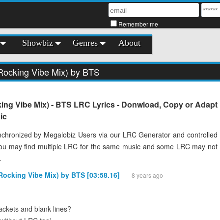
Remember me
Showbiz
Genres
About
ocking Vibe Mix) by BTS
ng Vibe Mix) - BTS LRC Lyrics - Donwload, Copy or Adapt
ic
chronized by Megalobiz Users via our LRC Generator and controlled
You may find multiple LRC for the same music and some LRC may not
.
Rocking Vibe Mix) by BTS [03:58.16]
8 years ago
ckets and blank lines?