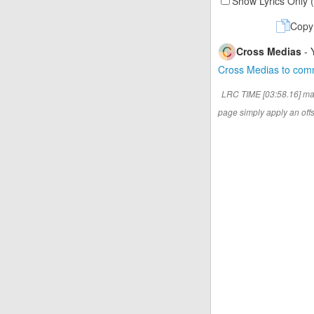
Show Lyrics Only 
Copy
Cross Medias
- 
Cross Medias to co
LRC TIME [03:58.16] ma
page simply apply an offse