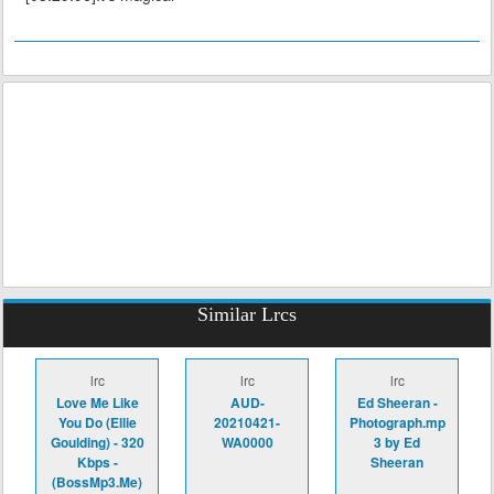
Similar Lrcs
lrc
lrc
lrc
Love Me Like
AUD-
Ed Sheeran -
You Do (Ellie
20210421-
Photograph.mp
Goulding) - 320
WA0000
3 by Ed
Kbps -
Sheeran
(BossMp3.Me)