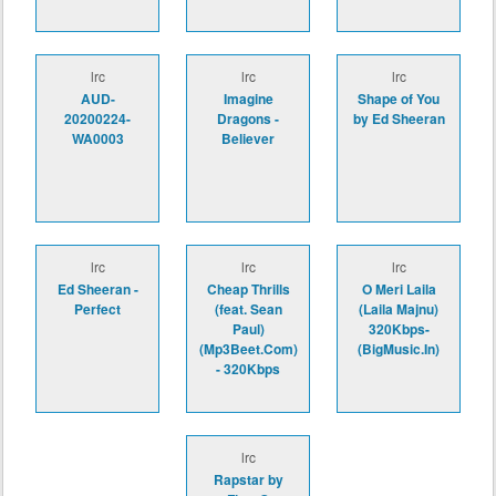
lrc
lrc
lrc
AUD-
Imagine
Shape of You
20200224-
Dragons -
by Ed Sheeran
WA0003
Believer
lrc
lrc
lrc
Ed Sheeran -
Cheap Thrills
O Meri Laila
Perfect
(feat. Sean
(Laila Majnu)
Paul)
320Kbps-
(Mp3Beet.Com)
(BigMusic.In)
- 320Kbps
lrc
Rapstar by