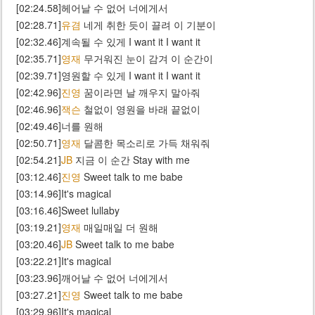
[02:24.58]헤어날 수 없어 너에게서
[02:28.71]
유겸
네게 취한 듯이 끌려 이 기분이
[02:32.46]계속될 수 있게 I want it I want it
[02:35.71]
영재
무거워진 눈이 감겨 이 순간이
[02:39.71]영원할 수 있게 I want it I want it
[02:42.96]
진영
꿈이라면 날 깨우지 말아줘
[02:46.96]
잭슨
철없이 영원을 바래 끝없이
[02:49.46]너를 원해
[02:50.71]
영재
달콤한 목소리로 가득 채워줘
[02:54.21]
JB
지금 이 순간 Stay with me
[03:12.46]
진영
Sweet talk to me babe
[03:14.96]It's magical
[03:16.46]Sweet lullaby
[03:19.21]
영재
매일매일 더 원해
[03:20.46]
JB
Sweet talk to me babe
[03:22.21]It's magical
[03:23.96]깨어날 수 없어 너에게서
[03:27.21]
진영
Sweet talk to me babe
[03:29.96]It's magical