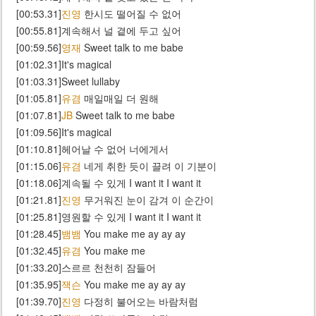
[00:53.31]
진영
한시도 떨어질 수 없어
[00:55.81]계속해서 널 곁에 두고 싶어
[00:59.56]
영재
Sweet talk to me babe
[01:02.31]It's magical
[01:03.31]Sweet lullaby
[01:05.81]
유겸
매일매일 더 원해
[01:07.81]
JB
Sweet talk to me babe
[01:09.56]It's magical
[01:10.81]헤어날 수 없어 너에게서
[01:15.06]
유겸
네게 취한 듯이 끌려 이 기분이
[01:18.06]계속될 수 있게 I want it I want it
[01:21.81]
진영
무거워진 눈이 감겨 이 순간이
[01:25.81]영원할 수 있게 I want it I want it
[01:28.45]
뱀뱀
You make me ay ay ay
[01:32.45]
유겸
You make me
[01:33.20]스르르 천천히 잠들어
[01:35.95]
잭슨
You make me ay ay ay
[01:39.70]
진영
다정히 불어오는 바람처럼