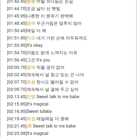
[01:42.45]
뱀뱀
머릴 쓰다듬는 손길
[01:44.70]조금 날이 선 햇빛
[01:45.95]나른한 이 분위기 완벽해
[01:48.45]
영재
두근거림은 멈추지 않아
[01:50.45]매일 더 해
[01:51.95]
마크
네가 가린 손에 어두워져도
[01:53.95]It's okay
[01:54.70]어둠도 밝게 느껴지는 이유
[01:56.45]그건 It's you
[02:00.70]
영재
막을 생각 없어
[02:02.45]계속해서 널 찾고 있는 건 나야
[02:07.70]
유겸
한시도 떨어질 수 없어
[02:09.70]계속해서 널 곁에 두고 싶어
[02:13.45]
진영
Sweet talk to me babe
[02:15.95]It's magical
[02:16.95]Sweet lullaby
[02:19.45]
유겸
매일매일 더 원해
[02:21.45]
JB
Sweet talk to me babe
[02:23.08]It's magical