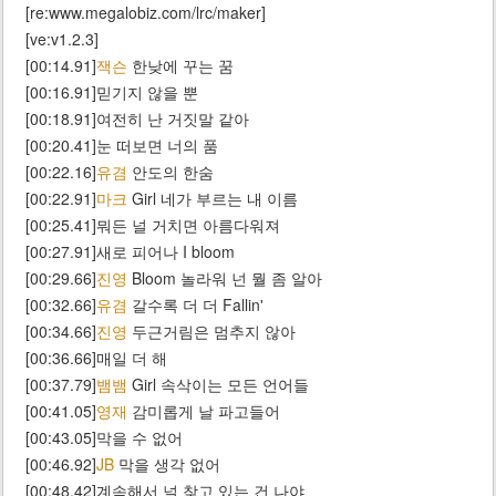
[re:www.megalobiz.com/lrc/maker]
[ve:v1.2.3]
[00:14.91]
잭슨
한낮에 꾸는 꿈
[00:16.91]믿기지 않을 뿐
[00:18.91]여전히 난 거짓말 같아
[00:20.41]눈 떠보면 너의 품
[00:22.16]
유겸
안도의 한숨
[00:22.91]
마크
Girl 네가 부르는 내 이름
[00:25.41]뭐든 널 거치면 아름다워져
[00:27.91]새로 피어나 I bloom
[00:29.66]
진영
Bloom 놀라워 넌 뭘 좀 알아
[00:32.66]
유겸
갈수록 더 더 Fallin'
[00:34.66]
진영
두근거림은 멈추지 않아
[00:36.66]매일 더 해
[00:37.79]
뱀뱀
Girl 속삭이는 모든 언어들
[00:41.05]
영재
감미롭게 날 파고들어
[00:43.05]막을 수 없어
[00:46.92]
JB
막을 생각 없어
[00:48.42]계속해서 널 찾고 있는 건 나야