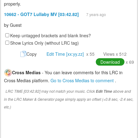
properly.
10662 - GOT7 Lullaby MV [03:42.82]
7 years ago
by
Guest
Keep untagged brackets and blank lines?
Show Lyrics Only (without LRC tag)
Copy
Edit Time [xx:yy.zz]
x 55
Views x 512
Download
x 69
Cross Medias
- You can leave comments for this LRC in
Cross Medias platform.
Go to Cross Medias to comment
.
LRC TIME [03:42.82] may not match your music. Click
above and
Edit Time
in the LRC Maker & Generator page simply apply an offset (+0.8 sec, -2.4 sec,
etc.)