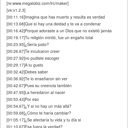
[re:www.megalobiz.com/lrc/maker]
[ve:v1.2.3]
[00:11.16]Imagina que has muerto y resulta es verdad
[00:13.68]Que sí hay una deidad y te va a condenar
[00:16.42]Porque adoraste a un Dios que no existió jamás
[00:19.17]Tu religión mintió, fue un engaño total
[00:23.93]¿Sería justo?
[00:26.67]Te inculcaron creer
[00:27.92]no pudiste escoger
[00:29.17]A tu gusto
[00:32.42]Debes saber
[00:36.92]Te lo enseñaron sin ver
[00:42.67]Pues su creencia también
[00:47.93]La heredaron al nacer
[00:53.43]Por eso
[00:54.67]¿Y si no hay un más allá?
[00:59.68]¿Cómo te haría cambiar?
[01:05.17]¿Se afectaría tu vida y tu día si
[01:10.67]Esa fuera la verdad?