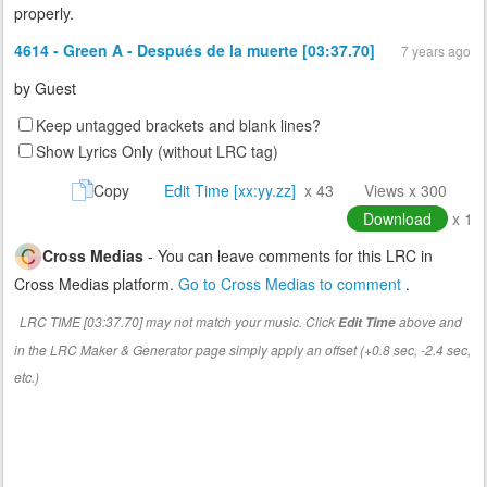
properly.
4614 - Green A - Después de la muerte [03:37.70]
7 years ago
by
Guest
Keep untagged brackets and blank lines?
Show Lyrics Only (without LRC tag)
Copy
Edit Time [xx:yy.zz]
x 43
Views x 300
Download
x 1
Cross Medias
- You can leave comments for this LRC in
Cross Medias platform.
Go to Cross Medias to comment
.
LRC TIME [03:37.70] may not match your music. Click
above and
Edit Time
in the LRC Maker & Generator page simply apply an offset (+0.8 sec, -2.4 sec,
etc.)