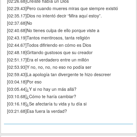
[02:26.68]Creíste había un Dios
[02:29.43]Pero cuando mueres miras que siempre existió
[02:35.17]Dios no intentó decir “Mira aquí estoy”.
[02:37.68]No
[02:40.68]No tienes culpa de ello porque viste a
[02:43.19]Tantos mentirosos, tanta religión
[02:44.67]Todos difiriendo en cómo es Dios
[02:48.18]Gritando gustosos que su creador
[02:51.17]Era el verdadero entre un millón
[02:53.93]Y no, no, no, no eso no podía ser
[02:59.43]La apología tan divergente te hizo descreer
[03:04.18]Por eso
[03:05.44]¿Y si no hay un más allá?
[03:10.68]¿Cómo te haría cambiar?
[03:16.18]¿Se afectaría tu vida y tu día si
[03:21.68]Esa fuera la verdad?