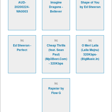
AUD-
Imagine
Shape of You
20200224-
Dragons -
by Ed Sheeran
WA0003
Believer
lrc
lrc
lrc
Ed Sheeran -
Cheap Thrills
O Meri Laila
Perfect
(feat. Sean
(Laila Majnu)
Paul)
320Kbps-
(Mp3Beet.Com)
(BigMusic.In)
- 320Kbps
lrc
Rapstar by
Flow G