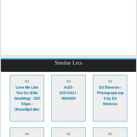
Similar Lrcs
lrc
lrc
lrc
Love Me Like
AUD-
Ed Sheeran -
You Do (Ellie
20210421-
Photograph.mp
Goulding) - 320
WA0000
3 by Ed
Kbps -
Sheeran
(BossMp3.Me)
lrc
lrc
lrc