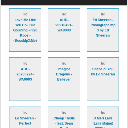
lrc
lrc
lrc
Love Me Like
AUD-
Ed Sheeran -
You Do (Ellie
20210421-
Photograph.mp
Goulding) - 320
WA0000
3 by Ed
Kbps -
Sheeran
(BossMp3.Me)
lrc
lrc
lrc
AUD-
Imagine
Shape of You
20200224-
Dragons -
by Ed Sheeran
WA0003
Believer
lrc
lrc
lrc
Ed Sheeran -
Cheap Thrills
O Meri Laila
Perfect
(feat. Sean
(Laila Majnu)