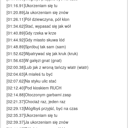
[01:16.91]Ukorzeniam się tu
[01:20.89]Ja ukorzeniam się znów
[01:26.11]Pół dziewczyna, pół klon
[01:34.62]Stać, wypasać się jak wół
[01:40.89]Gdy rzeka w krze
[01:44.92]Gdy miasto skuwa lód
[01:48.89]Spróbuj tak sam (sam)
[01:52.62]Wpatrywać się jak kruk (kruk)
[01:56.63]W gałęzi gnat (gnat)
[02:00.38]Lub jak z wroną tańczy wiatr (wiatr)
[02:04.63]A miałeś tu być
[02:07.62]Na styku ulic stać
[02:12.40]Pod kioskiem RUCH
[02:14.88]Otoczonym garbami zasp
[02:21.37]Chociaż raz, jeden raz
[02:29.13]Mógłbyś przyjść, być na czas
[02:35.37]Ukorzeniam się tu
[02:39.37]Ja ukorzeniam się znów