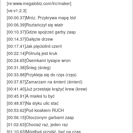
[re:www.megalobiz.com/lrc/maker]
[ve:v1.2.3]
[00:00.37]Mróz. Przykrywa mapę lód
[00:06.39]Roztańczył się wiatr
[00:10.37]Gdzie spojrzeć garby zasp
[00:14.37]Gałęzie drzew
[00:17.41]Jak pięciolinii czerń
[00:22.14]Półnutą jest kruk
[00:24.65]Ósemkami tysiące wron
[00:31.38]Śnieg (śnieg)
[00:33.88]Przykleja się do rzęs (rzęs)
[00:37.87]Zamarzam na śmierć (śmierć)
[00:41.40]Już przestaje krążyć krew (krew)
[00:45.91]A miałeś tu być
[00:48.87]Na styku ulic stać
[00:53.62]Pod kioskiem RUCH
[00:56.15]Otoczonym garbami zasp
[01:02.63]Chociaż raz, jeden raz
[01:10.63]Mógłbyś przyjść, być na czas