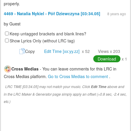
properly.
4469 - Natalia Nykiel - Pół Dziewczyna [03:34.05]
8 years ago
by
Guest
Keep untagged brackets and blank lines?
Show Lyrics Only (without LRC tag)
Copy
Edit Time [xx:yy.zz]
x 52
Views x 203
Download
x 1
Cross Medias
- You can leave comments for this LRC in
Cross Medias platform.
Go to Cross Medias to comment
.
LRC TIME [03:34.05] may not match your music. Click
above and
Edit Time
in the LRC Maker & Generator page simply apply an offset (+0.8 sec, -2.4 sec,
etc.)