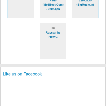
Paul)
320Kbps-
(Mp3Beet.Com)
(BigMusic.In)
- 320Kbps
lrc
Rapstar by
Flow G
Like us on Facebook