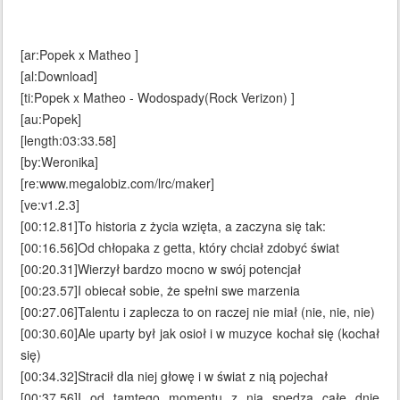
[ar:Popek x Matheo ]
[al:Download]
[ti:Popek x Matheo - Wodospady(Rock Verizon) ]
[au:Popek]
[length:03:33.58]
[by:Weronika]
[re:www.megalobiz.com/lrc/maker]
[ve:v1.2.3]
[00:12.81]To historia z życia wzięta, a zaczyna się tak:
[00:16.56]Od chłopaka z getta, który chciał zdobyć świat
[00:20.31]Wierzył bardzo mocno w swój potencjał
[00:23.57]I obiecał sobie, że spełni swe marzenia
[00:27.06]Talentu i zaplecza to on raczej nie miał (nie, nie, nie)
[00:30.60]Ale uparty był jak osioł i w muzyce kochał się (kochał
się)
[00:34.32]Stracił dla niej głowę i w świat z nią pojechał
[00:37.56]I od tamtego momentu z nią spędza całe dnie