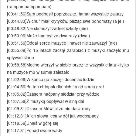
(rampampampampam)
[00:41.56]Sam podnosił poprzeczkę, łamał wszystkie zakazy
[00:44.83]W chu* miał krytyków, pisząc swe bohomazy (a je!)
[00:48.32]Nie skończył żadnej szkoły (nie)
[00:50.06]Może tam był ze dwa razy (dwa!)
[00:51.56]Oddał serce muzyce i nawet nie zauważył (nie)
[00:55.09]Po 15 latach zaczął zarabiać i z muzyki zaczęło mu
spływać siano
[00:58.58]Mocno wierzył w siebie przez te wszystkie lata - tylko
na muzyce mu w sumie zależało
[01:02.06]W końcu go zaczęli doceniać ludzie
[01:04.56]Bo ten chłopak dla nich im od serca grał
[01:05.82]Czasem naćpany siedział przy wódzie
[01:07.56]Z muzyką odpływał w siną dal
[01:09.31]Czasem Mówi ci że nie dasz rady
[01:12.31]A ich słowa lecą w dół jak wodospady
[01:16.56]Unieś w górę się
[01:17.81]Ponad swoje wady