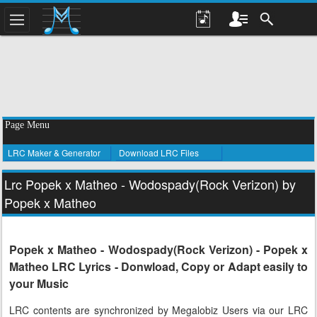
Page Menu
LRC Maker & Generator
Download LRC Files
Lrc Popek x Matheo - Wodospady(Rock Verizon) by
Popek x Matheo
Popek x Matheo - Wodospady(Rock Verizon) - Popek x
Matheo LRC Lyrics - Donwload, Copy or Adapt easily to
your Music
LRC contents are synchronized by Megalobiz Users via our LRC