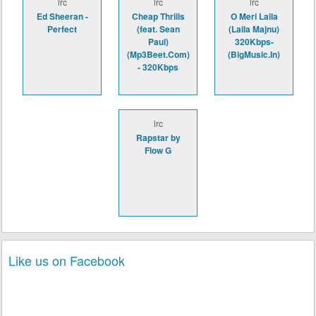
lrc
lrc
lrc
Ed Sheeran -
Cheap Thrills
O Meri Laila
Perfect
(feat. Sean
(Laila Majnu)
Paul)
320Kbps-
(Mp3Beet.Com)
(BigMusic.In)
- 320Kbps
lrc
Rapstar by
Flow G
Like us on Facebook