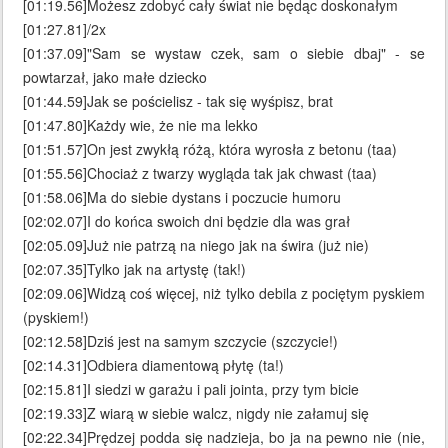
[01:19.56]Możesz zdobyć cały świat nie będąc doskonałym
[01:27.81]/2x
[01:37.09]"Sam se wystaw czek, sam o siebie dbaj" - se
powtarzał, jako małe dziecko
[01:44.59]Jak se pościelisz - tak się wyśpisz, brat
[01:47.80]Każdy wie, że nie ma lekko
[01:51.57]On jest zwykłą różą, która wyrosła z betonu (taa)
[01:55.56]Chociaż z twarzy wygląda tak jak chwast (taa)
[01:58.06]Ma do siebie dystans i poczucie humoru
[02:02.07]I do końca swoich dni będzie dla was grał
[02:05.09]Już nie patrzą na niego jak na świra (już nie)
[02:07.35]Tylko jak na artystę (tak!)
[02:09.06]Widzą coś więcej, niż tylko debila z pociętym pyskiem
(pyskiem!)
[02:12.58]Dziś jest na samym szczycie (szczycie!)
[02:14.31]Odbiera diamentową płytę (ta!)
[02:15.81]I siedzi w garażu i pali jointa, przy tym bicie
[02:19.33]Z wiarą w siebie walcz, nigdy nie załamuj się
[02:22.34]Prędzej podda się nadzieja, bo ja na pewno nie (nie,