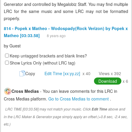
Generator and controlled by Megalobiz Staff. You may find multiple
LRC for the same music and some LRC may not be formatted
properly.
814 - Popek x Matheo - Wodospady(Rock Verizon) by Popek x
Matheo [03:33.58]
8 years ago
by
Guest
Keep untagged brackets and blank lines?
Show Lyrics Only (without LRC tag)
Copy
Edit Time [xx:yy.zz]
x 40
Views x 392
Download
x 6
Cross Medias
- You can leave comments for this LRC in
Cross Medias platform.
Go to Cross Medias to comment
.
LRC TIME [03:33.58] may not match your music. Click
above and
Edit Time
in the LRC Maker & Generator page simply apply an offset (+0.8 sec, -2.4 sec,
etc.)