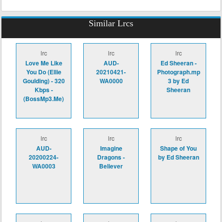
Similar Lrcs
lrc
lrc
lrc
Love Me Like
AUD-
Ed Sheeran -
You Do (Ellie
20210421-
Photograph.mp
Goulding) - 320
WA0000
3 by Ed
Kbps -
Sheeran
(BossMp3.Me)
lrc
lrc
lrc
AUD-
Imagine
Shape of You
20200224-
Dragons -
by Ed Sheeran
WA0003
Believer