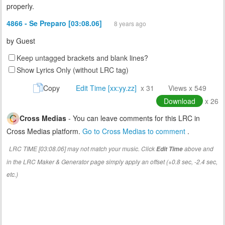
properly.
4866 - Se Preparo [03:08.06]
8 years ago
by
Guest
Keep untagged brackets and blank lines?
Show Lyrics Only (without LRC tag)
Copy
Edit Time [xx:yy.zz]
x 31
Views x 549
Download
x 26
Cross Medias
- You can leave comments for this LRC in
Cross Medias platform.
Go to Cross Medias to comment
.
LRC TIME [03:08.06] may not match your music. Click
above and
Edit Time
in the LRC Maker & Generator page simply apply an offset (+0.8 sec, -2.4 sec,
etc.)