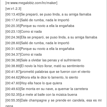
[re:www.megalobiz.com/lrc/maker]
[ve:v1.2.3]
[00:13.40]Se preparó, se puso linda, a su amiga llamaba
[00:17.61]Salió de rumba, nada le importó
[00:20.35]Porque su novio a ella la engañaba
[00:23.13]Como si nada
[00:24.36]Ella se preparó, se puso linda, a su amiga llamaba
[00:28.60]Salió de rumba, nada le importó
[00:31.63]Porque su novio a ella la engañaba
[00:34.37]Como si nada
[00:36.38]Sale a olvidar las penas y el sufrimiento
[00:38.89]El novio la hizo llorar, mató su sentimiento
[00:41.87]prometió palabras que se fueron con el viento
[00:44.62]Ahora ella le dice lo lamento, lo siento
[00:47.60]Hoy ella hace lo que quiera
[00:49.63]Se monta en su nave, a quemar la carretera
[00:52.35]Le mete al baile con la música buena
[00:55.35]Dale champagne y se prende en candela, esa es mi
nena