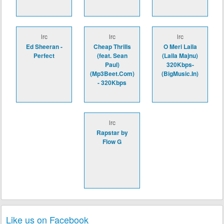
lrc
lrc
lrc
Ed Sheeran -
Cheap Thrills
O Meri Laila
Perfect
(feat. Sean
(Laila Majnu)
Paul)
320Kbps-
(Mp3Beet.Com)
(BigMusic.In)
- 320Kbps
lrc
Rapstar by
Flow G
Like us on Facebook