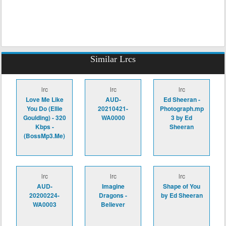
Similar Lrcs
lrc
lrc
lrc
Love Me Like
AUD-
Ed Sheeran -
You Do (Ellie
20210421-
Photograph.mp
Goulding) - 320
WA0000
3 by Ed
Kbps -
Sheeran
(BossMp3.Me)
lrc
lrc
lrc
AUD-
Imagine
Shape of You
20200224-
Dragons -
by Ed Sheeran
WA0003
Believer