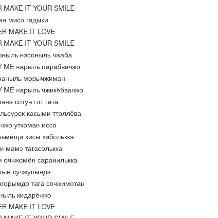
R MAKE IT YOUR SMILE
нан мисо гадыки
ER MAKE IT LOVE
R MAKE IT YOUR SMILE
соныль нэсоныль чжаба
BY ME нарыль парабвачжо
араныль морычжиман
Y ME нарыль чжикёбвачжо
анэ сотун гот гата
альсурок касыми ттоллёва
ычжо уткоман иссо
альмёщи кисы хэболькка
ни мамэ тагасолькка
и оччжомён саранилькка
игын сучжупындэ
ангорымдо тага сочжимотан
аныль кидарёчжо
ER MAKE IT LOVE