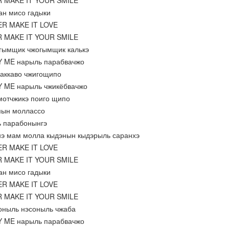
R MAKE IT YOUR SMILE
нан мисо гадыки
ER MAKE IT LOVE
R MAKE IT YOUR SMILE
огымщик чжогымщик калькэ
BY ME нарыль парабвачжо
 гаккаво чжигощипо
Y ME нарыль чжикёбвачжо
 мотчжикэ поиго щипо
мын моллассо
ль парабонынгэ
 нэ мам молла кыдэнын кыдэрыль саранхэ
ER MAKE IT LOVE
R MAKE IT YOUR SMILE
нан мисо гадыки
ER MAKE IT LOVE
R MAKE IT YOUR SMILE
соныль нэсоныль чжаба
BY ME нарыль парабвачжо