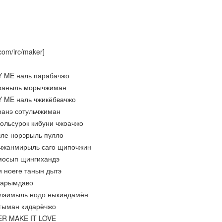
com/lrc/maker]
Y ME наль парабачжо
араныль морычжиман
Y ME наль чжикёбвачжо
аранэ сотульчжиман
больсурок кибуни чжоачжо
лле норэрыль пулло
 чжанмирыль саго щипочжин
 мосып щингихандэ
и ноеге танын дытэ
и арымдаво
ллэимыль нодо ныкиндамён
огыман кидарёчжо
ER MAKE IT LOVE