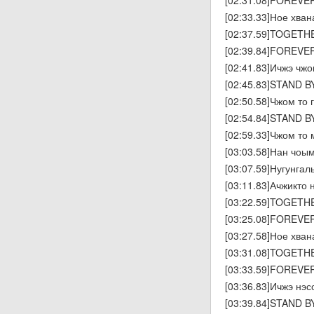
[02:31.08]FOREVE
[02:33.33]Ное хва
[02:37.59]TOGETH
[02:39.84]FOREVE
[02:41.83]Ичжэ чж
[02:45.83]STAND 
[02:50.58]Чжом то
[02:54.84]STAND B
[02:59.33]Чжом то
[03:03.58]Нан чоы
[03:07.59]Нугунга
[03:11.83]Ачжикто
[03:22.59]TOGETH
[03:25.08]FOREVE
[03:27.58]Ное хва
[03:31.08]TOGETH
[03:33.59]FOREVE
[03:36.83]Ичжэ нэ
[03:39.84]STAND 