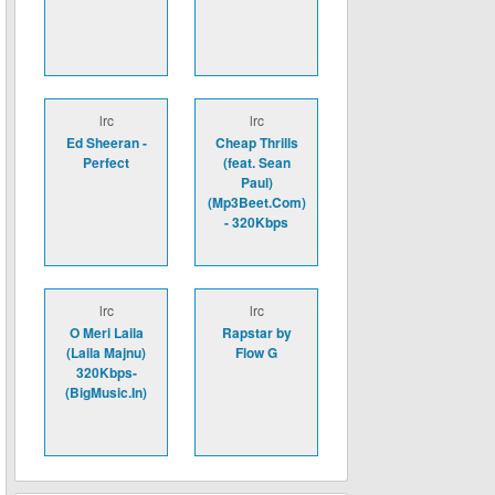
lrc
lrc
Ed Sheeran -
Cheap Thrills
Perfect
(feat. Sean
Paul)
(Mp3Beet.Com)
- 320Kbps
lrc
lrc
O Meri Laila
Rapstar by
(Laila Majnu)
Flow G
320Kbps-
(BigMusic.In)