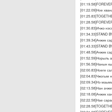
[01:19.58]FOREVE
[01:22.09]Ное хва
[01:25.83]TOGETH
[01:28.58]FOREVE
[01:30.83]Ичжэ нэ
[01:34.33]STAND 
[01:39.34]Ачжик с
[01:43.33]STAND B
[01:48.58]Ачжик сар
[01:52.59]Норыль 
[01:56.58]Нанын к
[02:00.83]Ноеге с
[02:04.83]Чжогым 
[02:09.34]Нэ маым
[02:13.58]Нан ачж
[02:18.08]Ачжик х
[02:22.58]Нае сар
[02:28.58]TOGETH