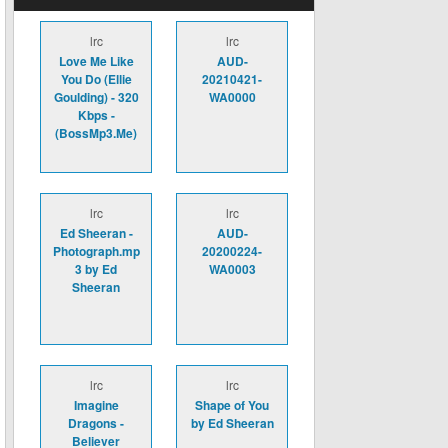
lrc
lrc
Love Me Like
AUD-
You Do (Ellie
20210421-
Goulding) - 320
WA0000
Kbps -
(BossMp3.Me)
lrc
lrc
Ed Sheeran -
AUD-
Photograph.mp
20200224-
3 by Ed
WA0003
Sheeran
lrc
lrc
Imagine
Shape of You
Dragons -
by Ed Sheeran
Believer