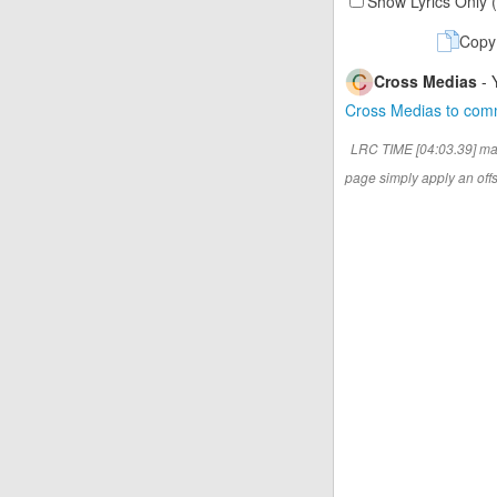
Show Lyrics Only 
Copy
Cross Medias
- 
Cross Medias to co
LRC TIME [04:03.39] ma
page simply apply an offse