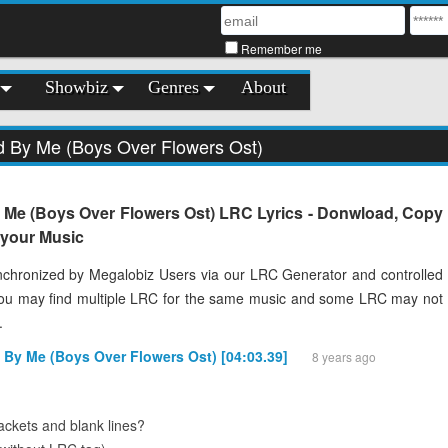
Remember me
Showbiz
Genres
About
nd By Me (Boys Over Flowers Ost)
 Me (Boys Over Flowers Ost) LRC Lyrics - Donwload, Copy
o your Music
chronized by Megalobiz Users via our LRC Generator and controlled
You may find multiple LRC for the same music and some LRC may not
.
d By Me (Boys Over Flowers Ost) [04:03.39]
8 years ago
ckets and blank lines?