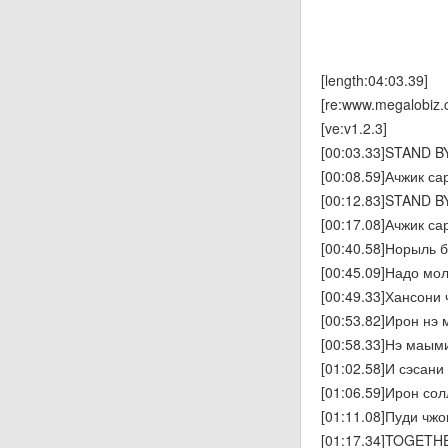
[length:04:03.39]
[re:www.megalobiz.
[ve:v1.2.3]
[00:03.33]STAND B
[00:08.59]Ачжик с
[00:12.83]STAND B
[00:17.08]Ачжик с
[00:40.58]Норыль 
[00:45.09]Надо мо
[00:49.33]Хансони
[00:53.82]Ирон нэ
[00:58.33]Нэ маым
[01:02.58]И сэсан
[01:06.59]Ирон со
[01:11.08]Пуди чж
[01:17.34]TOGETH