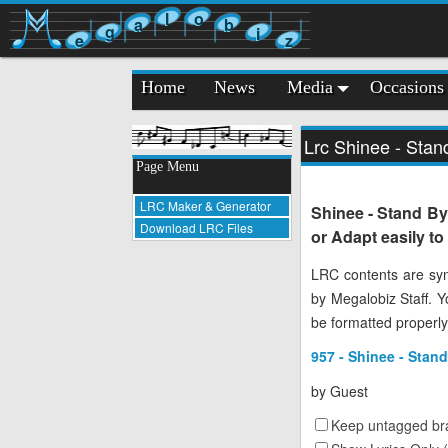
l
o
a
b
g
i
e
z
Home
News
Media
Occasions
Lrc Shinee - Sta
Page Menu
LRC Maker & Generator
Shinee - Stand By
Download LRC Files
or Adapt easily t
LRC contents are syn
by Megalobiz Staff. 
be formatted properly
957 - Shinee - Stan
by
Guest
Keep untagged bra