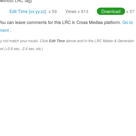
(without LRC tag)
Edit Time [xx:yy.zz]
x 59
Views x 813
Download
x 57
You can leave comments for this LRC in Cross Medias platform.
Go to
mment
.
y not match your music. Click
above and in the LRC Maker & Generator
Edit Time
t (+0.8 sec, -2.4 sec, etc.)