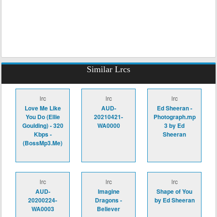
Similar Lrcs
lrc
lrc
lrc
Love Me Like
AUD-
Ed Sheeran -
You Do (Ellie
20210421-
Photograph.mp
Goulding) - 320
WA0000
3 by Ed
Kbps -
Sheeran
(BossMp3.Me)
lrc
lrc
lrc
AUD-
Imagine
Shape of You
20200224-
Dragons -
by Ed Sheeran
WA0003
Believer