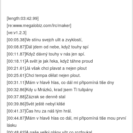
[length:03:42.99]
[re:www.megalobiz.com/lrc/maker]
[ve:v1.2.3]
[00:05.38]Ve stínu svejch ulit a zvyklostí,
[00:08.87]Dál jdem od nebe, když touhy spí
[00:11.87]Když dávný touhy v nás jen spí.
[00:18.11]A svět je jak řeka, když táhne proud
[00:21.61]Já však chci plavat a nejen plout
[00:25.61]Chci tempa dělat nejen plout.
[00:31.11]Mám v hlavě hlas, co dál mi připomíná tiše dny
[00:32.86]Kdy u Mrázků, krad jsem Ti tulipány
[00:37.88]Zázrak se denně stal
[00:39.86]Svět ještě nebyl klišé
[00:41.37]Čas hru za náš tým hrál.
[00:44.87]Mám v hlavě hlas co dál, mi připomíná tiše mou první
lásku
[00:48.62]A naše velký plány vítr co rozfoukal,