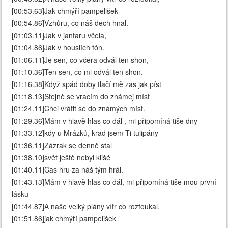
[00:53.63]Jak chmýří pampelišek
[00:54.86]Vzhůru, co náš dech hnal.
[01:03.11]Jak v jantaru včela,
[01:04.86]Jak v houslích tón.
[01:06.11]Je sen, co včera odvál ten shon,
[01:10.36]Ten sen, co mi odvál ten shon.
[01:16.38]Když spád doby tlačí mě zas jak píst
[01:18.13]Stejně se vracím do známej míst
[01:24.11]Chci vrátit se do známých míst.
[01:29.36]Mám v hlavě hlas co dál , mi připomíná tiše dny
[01:33.12]kdy u Mrázků, krad jsem Ti tulipány
[01:36.11]Zázrak se denně stal
[01:38.10]svět ještě nebyl klišé
[01:40.11]Čas hru za náš tým hrál.
[01:43.13]Mám v hlavě hlas co dál, mi připomíná tiše mou první
lásku
[01:44.87]A naše velký plány vítr co rozfoukal,
[01:51.86]jak chmýří pampelišek