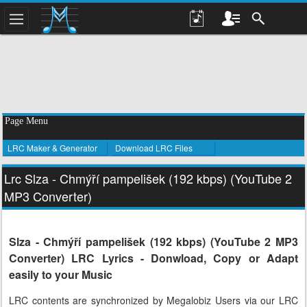
Page Menu
LRC Maker & Generator
Download LRC Files
Lrc Slza - Chmýří pampelišek (192 kbps) (YouTube 2
MP3 Converter)
Slza - Chmýří pampelišek (192 kbps) (YouTube 2 MP3
Converter) LRC Lyrics - Donwload, Copy or Adapt
easily to your Music
LRC contents are synchronized by Megalobiz Users via our LRC