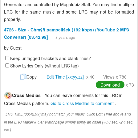
Generator and controlled by Megalobiz Staff. You may find multiple
LRC for the same music and some LRC may not be formatted
properly.
4726 - Slza - Chmýří pampelišek (192 kbps) (YouTube 2 MP3
Converter) [03:42.99]
8 years ago
by
Guest
Keep untagged brackets and blank lines?
Show Lyrics Only (without LRC tag)
Copy
Edit Time [xx:yy.zz]
x 46
Views x 788
Download
x 73
Cross Medias
- You can leave comments for this LRC in
Cross Medias platform.
Go to Cross Medias to comment
.
LRC TIME [03:42.99] may not match your music. Click
above and
Edit Time
in the LRC Maker & Generator page simply apply an offset (+0.8 sec, -2.4 sec,
etc.)