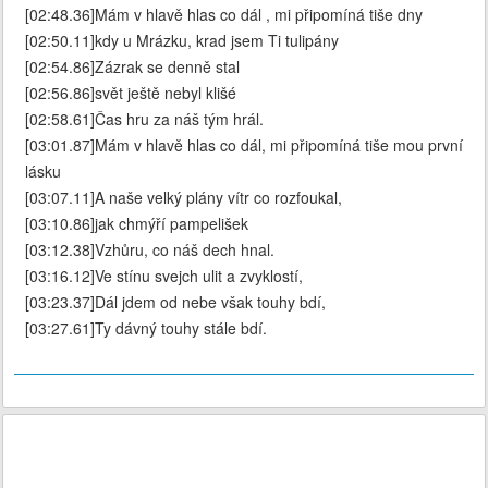
[02:48.36]Mám v hlavě hlas co dál , mi připomíná tiše dny
[02:50.11]kdy u Mrázku, krad jsem Ti tulipány
[02:54.86]Zázrak se denně stal
[02:56.86]svět ještě nebyl klišé
[02:58.61]Čas hru za náš tým hrál.
[03:01.87]Mám v hlavě hlas co dál, mi připomíná tiše mou první
lásku
[03:07.11]A naše velký plány vítr co rozfoukal,
[03:10.86]jak chmýří pampelišek
[03:12.38]Vzhůru, co náš dech hnal.
[03:16.12]Ve stínu svejch ulit a zvyklostí,
[03:23.37]Dál jdem od nebe však touhy bdí,
[03:27.61]Ty dávný touhy stále bdí.