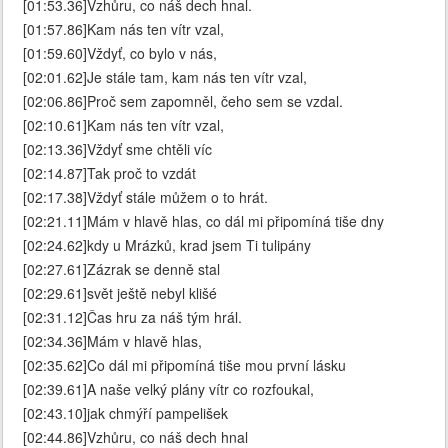
[01:53.36]Vzhůru, co náš dech hnal.
[01:57.86]Kam nás ten vítr vzal,
[01:59.60]Vždyť, co bylo v nás,
[02:01.62]Je stále tam, kam nás ten vítr vzal,
[02:06.86]Proč sem zapomněl, čeho sem se vzdal.
[02:10.61]Kam nás ten vítr vzal,
[02:13.36]Vždyť sme chtěli víc
[02:14.87]Tak proč to vzdát
[02:17.38]Vždyť stále můžem o to hrát.
[02:21.11]Mám v hlavě hlas, co dál mi připomíná tiše dny
[02:24.62]kdy u Mrázků, krad jsem Ti tulipány
[02:27.61]Zázrak se denně stal
[02:29.61]svět ještě nebyl klišé
[02:31.12]Čas hru za náš tým hrál.
[02:34.36]Mám v hlavě hlas,
[02:35.62]Co dál mi připomíná tiše mou první lásku
[02:39.61]A naše velký plány vítr co rozfoukal,
[02:43.10]jak chmýří pampelišek
[02:44.86]Vzhůru, co náš dech hnal