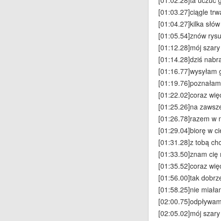
[01:02.28]ta uczuć 
[01:03.27]ciągle trw
[01:04.27]kilka słów
[01:05.54]znów rysu
[01:12.28]mój szary 
[01:14.28]dziś nabr
[01:16.77]wysyłam 
[01:19.76]poznałam
[01:22.02]coraz wię
[01:25.26]na zawsz
[01:26.78]razem w n
[01:29.04]biorę w c
[01:31.28]z tobą ch
[01:33.50]znam cię
[01:35.52]coraz wię
[01:56.00]tak dobrze
[01:58.25]nie miała
[02:00.75]odpływam
[02:05.02]mój szary 