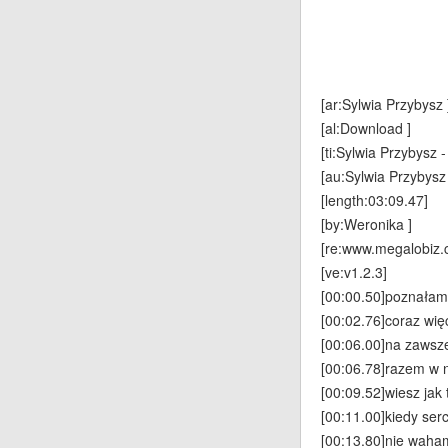
[ar:Sylwia Przybysz 
[al:Download ]
[ti:Sylwia Przybysz 
[au:Sylwia Przybysz 
[length:03:09.47]
[by:Weronika ]
[re:www.megalobiz.
[ve:v1.2.3]
[00:00.50]poznałam
[00:02.76]coraz wię
[00:06.00]na zawsz
[00:06.78]razem w n
[00:09.52]wiesz jak t
[00:11.00]kiedy ser
[00:13.80]nie waham