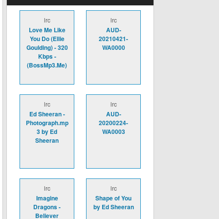
lrc
lrc
Love Me Like
AUD-
You Do (Ellie
20210421-
Goulding) - 320
WA0000
Kbps -
(BossMp3.Me)
lrc
lrc
Ed Sheeran -
AUD-
Photograph.mp
20200224-
3 by Ed
WA0003
Sheeran
lrc
lrc
Imagine
Shape of You
Dragons -
by Ed Sheeran
Believer