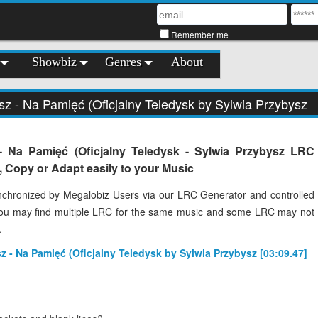
Remember me
Showbiz
Genres
About
sz - Na Pamięć (Oficjalny Teledysk by Sylwia Przybysz
- Na Pamięć (Oficjalny Teledysk - Sylwia Przybysz LRC
, Copy or Adapt easily to your Music
chronized by Megalobiz Users via our LRC Generator and controlled
You may find multiple LRC for the same music and some LRC may not
.
sz - Na Pamięć (Oficjalny Teledysk by Sylwia Przybysz [03:09.47]