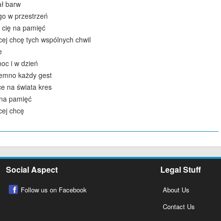
ał barw
go w przestrzeń
 cię na pamięć
cej chcę tych wspólnych chwil
e
oc i w dzień
iemno każdy gest
ce na świata kres
 na pamięć
cej chcę
Social Aspect
Legal Stuff
Follow us on Facebook
About Us
Contact Us