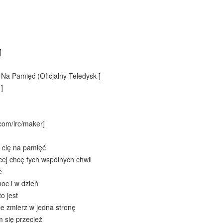
]
- Na Pamięć (Oficjalny Teledysk ]
]
com/lrc/maker]
 cię na pamięć
cej chcę tych wspólnych chwil
e
oc i w dzień
o jest
ce zmierz w jedna stronę
 się przecież