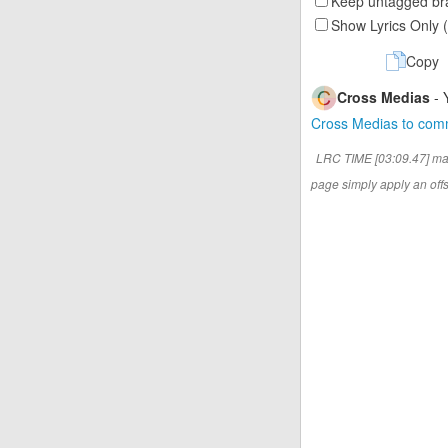
Keep untagged bra
Show Lyrics Only 
Copy
Cross Medias
- 
Cross Medias to co
LRC TIME [03:09.47] ma
page simply apply an offse