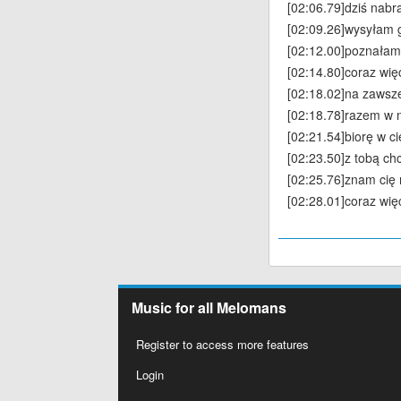
[02:06.79]dziś nabr
[02:09.26]wysyłam 
[02:12.00]poznałam
[02:14.80]coraz wię
[02:18.02]na zawsz
[02:18.78]razem w n
[02:21.54]biorę w c
[02:23.50]z tobą ch
[02:25.76]znam cię
[02:28.01]coraz wię
Music for all Melomans
Register to access more features
Login