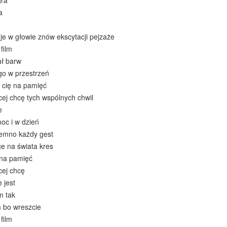
gra
a
je w głowie znów ekscytacji pejzaże
film
ał barw
go w przestrzeń
 cię na pamięć
cej chcę tych wspólnych chwil
e
oc i w dzień
iemno każdy gest
ce na świata kres
 na pamięć
cej chcę
 jest
m tak
 bo wreszcie
film