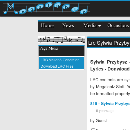
l
o
a
b
g
i
e
z
Home
News
Media
Occasions
Lrc Sylwia Przyby
Page Menu
LRC Maker & Generator
Sylwia Przybysz 
Download LRC Files
Lyrics - Donwload
LRC contents are syn
by Megalobiz Staff. 
be formatted properly
815 - Sylwia Przyby
8 years ago
by
Guest