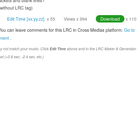
ckets and blank lines?
(without LRC tag)
Edit Time [xx:yy.zz]
x 55
Views x 994
Download
x 110
You can leave comments for this LRC in Cross Medias platform.
Go to
mment
.
y not match your music. Click
above and in the LRC Maker & Generator
Edit Time
t (+0.8 sec, -2.4 sec, etc.)