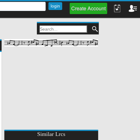
Create Account
Similar Lrcs