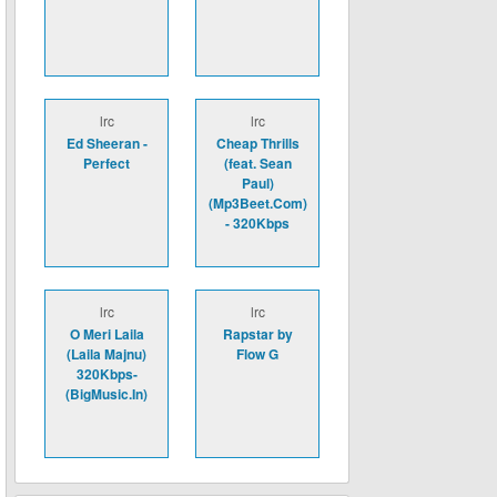
lrc
lrc
Ed Sheeran -
Cheap Thrills
Perfect
(feat. Sean
Paul)
(Mp3Beet.Com)
- 320Kbps
lrc
lrc
O Meri Laila
Rapstar by
(Laila Majnu)
Flow G
320Kbps-
(BigMusic.In)