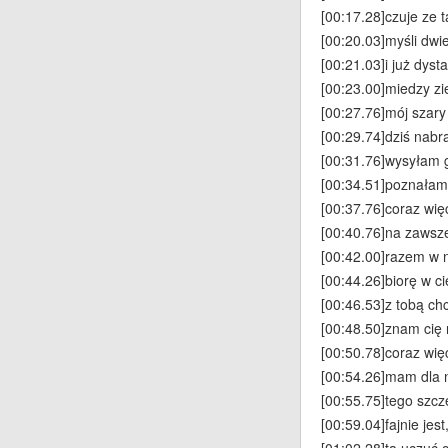
[00:17.28]czuje ze 
[00:20.03]myśli dwi
[00:21.03]i już dyst
[00:23.00]miedzy z
[00:27.76]mój szary 
[00:29.74]dziś nabr
[00:31.76]wysyłam 
[00:34.51]poznałam
[00:37.76]coraz wię
[00:40.76]na zawsz
[00:42.00]razem w n
[00:44.26]biorę w c
[00:46.53]z tobą ch
[00:48.50]znam cię
[00:50.78]coraz wię
[00:54.26]mam dla 
[00:55.75]tego szcz
[00:59.04]fajnie jest