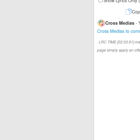
Show Lyrics Only 
Cop
Cross Medias
- 
Cross Medias to co
LRC TIME [02:33.91] ma
page simply apply an offse