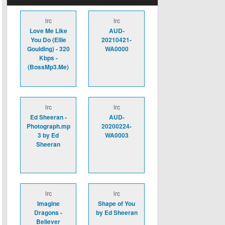
lrc
lrc
Love Me Like
AUD-
You Do (Ellie
20210421-
Goulding) - 320
WA0000
Kbps -
(BossMp3.Me)
lrc
lrc
Ed Sheeran -
AUD-
Photograph.mp
20200224-
3 by Ed
WA0003
Sheeran
lrc
lrc
Imagine
Shape of You
Dragons -
by Ed Sheeran
Believer