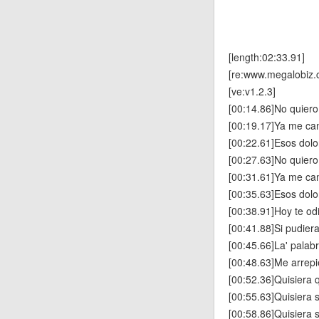
[length:02:33.91]
[re:www.megalobiz.
[ve:v1.2.3]
[00:14.86]No quier
[00:19.17]Ya me can
[00:22.61]Esos dolo
[00:27.63]No quier
[00:31.61]Ya me can
[00:35.63]Esos dolo
[00:38.91]Hoy te odi
[00:41.88]Si pudiera
[00:45.66]La' palabr
[00:48.63]Me arrepie
[00:52.36]Quisiera 
[00:55.63]Quisiera s
[00:58.86]Quisiera 