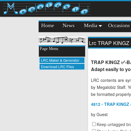
l
o
a
b
g
i
e
z
Home
News
Media
Occasions
Lrc TRAP KING
Page Menu
LRC Maker & Generator
TRAP KINGZ ✅-BA
Download LRC Files
Adapt easily to y
LRC contents are syn
by Megalobiz Staff. 
be formatted properly
4812 - TRAP KINGZ
by
Guest
Keep untagged bra