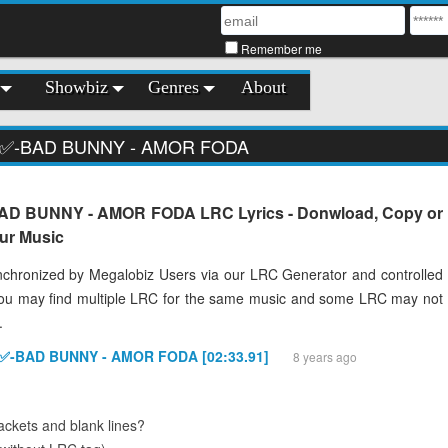
Remember me
Showbiz
Genres
About
Z ✅-BAD BUNNY - AMOR FODA
D BUNNY - AMOR FODA LRC Lyrics - Donwload, Copy or
our Music
chronized by Megalobiz Users via our LRC Generator and controlled
You may find multiple LRC for the same music and some LRC may not
.
 ✅-BAD BUNNY - AMOR FODA [02:33.91]
8 years ago
ckets and blank lines?