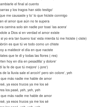
ambiarle el final al cuento
barras y los tragos han sido testigo'
 que me causaste y to' lo que hiciste conmigo
z en el amor que aún no te supera
ra camina solo sin nadie por toas' las acera'
dole a Dios si en verdad el amor existe
si yo era tan bueno toa' esta mierda tú me hiciste (-ciste)
brón es que tú ve todo como un chiste
oy a maldecir el día en que naciste
ates que te di y todas las flores (-res)
ten hoy en día en pesadilla' y dolore'
í la fe de que tú mejore' (-jore')
de la lluvia sale el arcoíri' pero sin colore', yeh
o que más nadie me hable de amor
sé, ya esos trucos ya me los sé
res los pasé, yeh, yeh, yeh
o que más nadie me hable de amor
sé, ya esos trucos ya me los sé