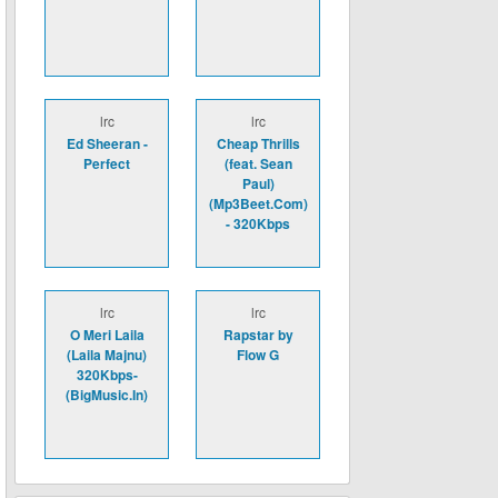
lrc
lrc
Ed Sheeran -
Cheap Thrills
Perfect
(feat. Sean
Paul)
(Mp3Beet.Com)
- 320Kbps
lrc
lrc
O Meri Laila
Rapstar by
(Laila Majnu)
Flow G
320Kbps-
(BigMusic.In)