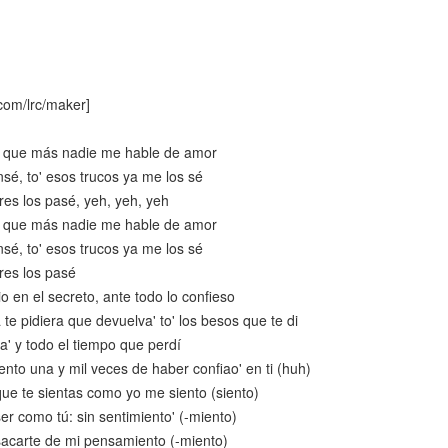
com/lrc/maker]
o que más nadie me hable de amor
sé, to' esos trucos ya me los sé
res los pasé, yeh, yeh, yeh
o que más nadie me hable de amor
sé, to' esos trucos ya me los sé
res los pasé
o en el secreto, ante todo lo confieso
 te pidiera que devuelva' to' los besos que te di
a' y todo el tiempo que perdí
nto una y mil veces de haber confiao' en ti (huh)
que te sientas como yo me siento (siento)
er como tú: sin sentimiento' (-miento)
sacarte de mi pensamiento (-miento)