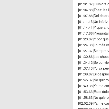
[01:01.87]Quisiera c
[01:04.88]Toas' las 
[01:07.88]Del dolor
[01:11.13]Un infeli
[01:14.41]Y que aho
[01:17.86]Preguntán
[01:20.87]Y por qué 
[01:24.38]Lo más ca
[01:27.37]Siempre v
[01:30.86]Los chocol
[01:34.12]Se convier
[01:37.13]Yo ya perd
[01:39.87]Si después 
[01:45.37]No quier
[01:49.38]Ya me can
[01:53.63]Esos dolo
[01:58.63]No quier
[02:02.39]Ya me can