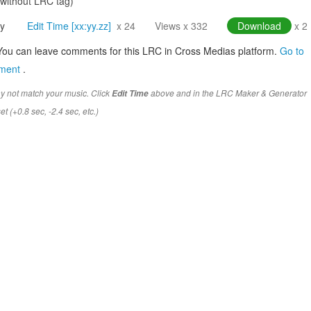
(without LRC tag)
y
Edit Time [xx:yy.zz]
x 24
Views x 332
Download
x 2
You can leave comments for this LRC in Cross Medias platform.
Go to
mment
.
y not match your music. Click
above and in the LRC Maker & Generator
Edit Time
t (+0.8 sec, -2.4 sec, etc.)