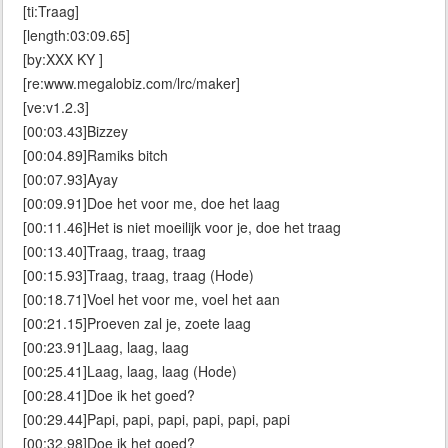
[ti:Traag]
[length:03:09.65]
[by:XXX KY ]
[re:www.megalobiz.com/lrc/maker]
[ve:v1.2.3]
[00:03.43]Bizzey
[00:04.89]Ramiks bitch
[00:07.93]Ayay
[00:09.91]Doe het voor me, doe het laag
[00:11.46]Het is niet moeilijk voor je, doe het traag
[00:13.40]Traag, traag, traag
[00:15.93]Traag, traag, traag (Hode)
[00:18.71]Voel het voor me, voel het aan
[00:21.15]Proeven zal je, zoete laag
[00:23.91]Laag, laag, laag
[00:25.41]Laag, laag, laag (Hode)
[00:28.41]Doe ik het goed?
[00:29.44]Papi, papi, papi, papi, papi, papi
[00:32.98]Doe ik het goed?