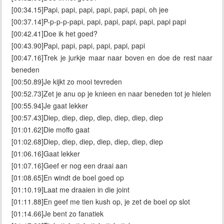
[00:34.15]Papi, papi, papi, papi, papi, papi, oh jee
[00:37.14]P-p-p-p-papi, papi, papi, papi, papi, papi papi
[00:42.41]Doe ik het goed?
[00:43.90]Papi, papi, papi, papi, papi, papi
[00:47.16]Trek je jurkje maar naar boven en doe de rest naar
beneden
[00:50.89]Je kijkt zo mooi tevreden
[00:52.73]Zet je anu op je knieen en naar beneden tot je hielen
[00:55.94]Je gaat lekker
[00:57.43]Diep, diep, diep, diep, diep, diep, diep
[01:01.62]Die moffo gaat
[01:02.68]Diep, diep, diep, diep, diep, diep, diep
[01:06.16]Gaat lekker
[01:07.16]Geef er nog een draai aan
[01:08.65]En windt de boel goed op
[01:10.19]Laat me draaien in die joint
[01:11.88]En geef me tien kush op, je zet de boel op slot
[01:14.66]Je bent zo fanatiek