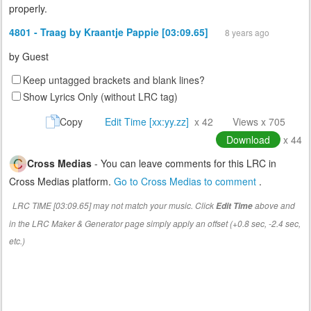
properly.
4801 - Traag by Kraantje Pappie [03:09.65]
8 years ago
by
Guest
Keep untagged brackets and blank lines?
Show Lyrics Only (without LRC tag)
Copy
Edit Time [xx:yy.zz]
x 42
Views x 705
Download
x 44
Cross Medias
- You can leave comments for this LRC in
Cross Medias platform.
Go to Cross Medias to comment
.
LRC TIME [03:09.65] may not match your music. Click
above and
Edit Time
in the LRC Maker & Generator page simply apply an offset (+0.8 sec, -2.4 sec,
etc.)