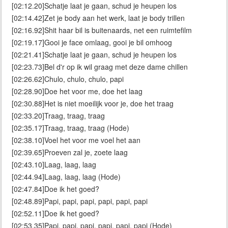
[02:12.20]Schatje laat je gaan, schud je heupen los
[02:14.42]Zet je body aan het werk, laat je body trillen
[02:16.92]Shit haar bil is buitenaards, net een ruimtefilm
[02:19.17]Gooi je face omlaag, gooi je bil omhoog
[02:21.41]Schatje laat je gaan, schud je heupen los
[02:23.73]Bel d'r op ik wil graag met deze dame chillen
[02:26.62]Chulo, chulo, chulo, papi
[02:28.90]Doe het voor me, doe het laag
[02:30.88]Het is niet moeilijk voor je, doe het traag
[02:33.20]Traag, traag, traag
[02:35.17]Traag, traag, traag (Hode)
[02:38.10]Voel het voor me voel het aan
[02:39.65]Proeven zal je, zoete laag
[02:43.10]Laag, laag, laag
[02:44.94]Laag, laag, laag (Hode)
[02:47.84]Doe ik het goed?
[02:48.89]Papi, papi, papi, papi, papi, papi
[02:52.11]Doe ik het goed?
[02:53.35]Papi, papi, papi, papi, papi, papi (Hode)