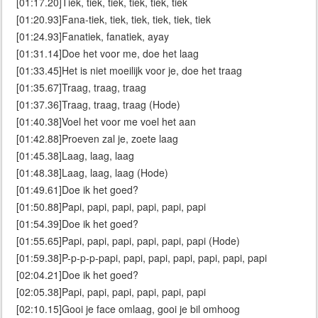
[01:17.20]Tiek, tiek, tiek, tiek, tiek, tiek
[01:20.93]Fana-tiek, tiek, tiek, tiek, tiek, tiek
[01:24.93]Fanatiek, fanatiek, ayay
[01:31.14]Doe het voor me, doe het laag
[01:33.45]Het is niet moeilijk voor je, doe het traag
[01:35.67]Traag, traag, traag
[01:37.36]Traag, traag, traag (Hode)
[01:40.38]Voel het voor me voel het aan
[01:42.88]Proeven zal je, zoete laag
[01:45.38]Laag, laag, laag
[01:48.38]Laag, laag, laag (Hode)
[01:49.61]Doe ik het goed?
[01:50.88]Papi, papi, papi, papi, papi, papi
[01:54.39]Doe ik het goed?
[01:55.65]Papi, papi, papi, papi, papi, papi (Hode)
[01:59.38]P-p-p-p-papi, papi, papi, papi, papi, papi, papi
[02:04.21]Doe ik het goed?
[02:05.38]Papi, papi, papi, papi, papi, papi
[02:10.15]Gooi je face omlaag, gooi je bil omhoog