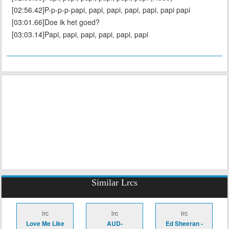
[02:56.42]P-p-p-p-papi, papi, papi, papi, papi, papi papi
[03:01.66]Doe ik het goed?
[03:03.14]Papi, papi, papi, papi, papi, papi
Similar Lrcs
lrc
lrc
lrc
Love Me Like
AUD-
Ed Sheeran -