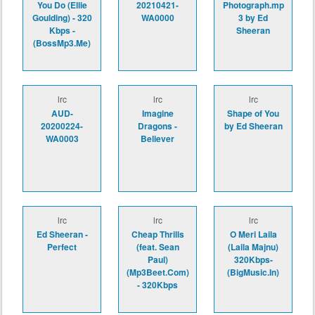
You Do (Ellie
20210421-
Photograph.mp
Goulding) - 320
WA0000
3 by Ed
Kbps -
Sheeran
(BossMp3.Me)
lrc
lrc
lrc
AUD-
Imagine
Shape of You
20200224-
Dragons -
by Ed Sheeran
WA0003
Believer
lrc
lrc
lrc
Ed Sheeran -
Cheap Thrills
O Meri Laila
Perfect
(feat. Sean
(Laila Majnu)
Paul)
320Kbps-
(Mp3Beet.Com)
(BigMusic.In)
- 320Kbps