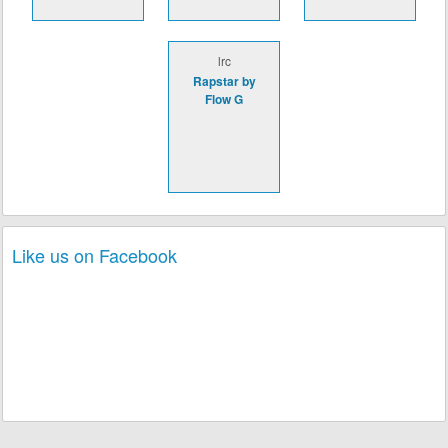
lrc
Rapstar by
Flow G
Like us on Facebook