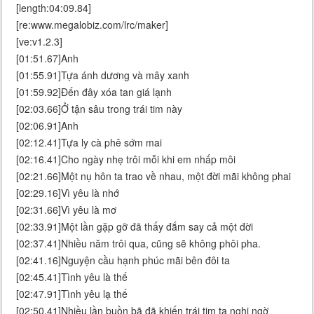
[length:04:09.84]
[re:www.megalobiz.com/lrc/maker]
[ve:v1.2.3]
[01:51.67]Anh
[01:55.91]Tựa ánh dương và mây xanh
[01:59.92]Đến đây xóa tan giá lạnh
[02:03.66]Ở tận sâu trong trái tim này
[02:06.91]Anh
[02:12.41]Tựa ly cà phê sớm mai
[02:16.41]Cho ngày nhẹ trôi mỗi khi em nhấp môi
[02:21.66]Một nụ hôn ta trao về nhau, một đời mãi không phai
[02:29.16]Vì yêu là nhớ
[02:31.66]Vì yêu là mơ
[02:33.91]Một lần gặp gỡ đã thấy đắm say cả một đời
[02:37.41]Nhiều năm trôi qua, cũng sẽ không phôi pha.
[02:41.16]Nguyện cầu hạnh phúc mãi bên đôi ta
[02:45.41]Tình yêu là thế
[02:47.91]Tình yêu lạ thế
[02:50.41]Nhiều lần buồn bã đã khiến trái tim ta nghi ngờ