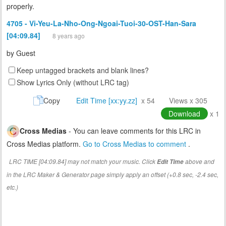
properly.
4705 - Vi-Yeu-La-Nho-Ong-Ngoai-Tuoi-30-OST-Han-Sara
[04:09.84]
8 years ago
by
Guest
Keep untagged brackets and blank lines?
Show Lyrics Only (without LRC tag)
Copy
Edit Time [xx:yy.zz]
x 54
Views x 305
Download
x 1
Cross Medias
- You can leave comments for this LRC in
Cross Medias platform.
Go to Cross Medias to comment
.
LRC TIME [04:09.84] may not match your music. Click
above and
Edit Time
in the LRC Maker & Generator page simply apply an offset (+0.8 sec, -2.4 sec,
etc.)