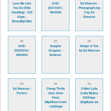
Love Me Like
AUD-
Ed Sheeran -
You Do (Ellie
20210421-
Photograph.mp
Goulding) - 320
WA0000
3 by Ed
Kbps -
Sheeran
(BossMp3.Me)
lrc
lrc
lrc
AUD-
Imagine
Shape of You
20200224-
Dragons -
by Ed Sheeran
WA0003
Believer
lrc
lrc
lrc
Ed Sheeran -
Cheap Thrills
O Meri Laila
Perfect
(feat. Sean
(Laila Majnu)
Paul)
320Kbps-
(Mp3Beet.Com)
(BigMusic.In)
- 320Kbps