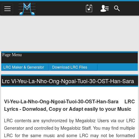
Page Menu
LRC Maker & Generator
Download LRC Files
Lrc Vi-Yeu-La-Nho-Ong-Ngoai-Tuoi-30-OST-Han-Sara
Vi-Yeu-La-Nho-Ong-Ngoai-Tuoi-30-OST-Han-Sara LRC
Lyrics - Donwload, Copy or Adapt easily to your Music
LRC contents are synchronized by Megalobiz Users via our LRC
Generator and controlled by Megalobiz Staff. You may find multiple
LRC for the same music and some LRC may not be formatted