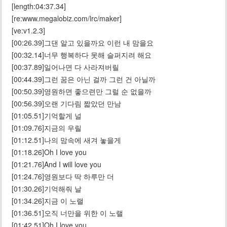
[length:04:37.34]
[re:www.megalobiz.com/lrc/maker]
[ve:v1.2.3]
[00:26.39]그댄 알고 있을까요 이런 내 맘을요
[00:32.14]너무 행복하다 못해 슬퍼지려 해요
[00:37.89]일어나면 다 사라져버릴
[00:44.39]그런 꿈은 아닌 걸까 그런 건 아닐까
[00:50.39]영원하면 좋으련만 그럴 순 없을까
[00:56.39]오랜 기다림 짧았던 만남
[01:05.51]기억할게 널
[01:09.76]지금의 우릴
[01:12.51]나의 맘속에 새겨 놓을게
[01:18.26]Oh I love you
[01:21.76]And I will love you
[01:24.76]영원보다 딱 하루만 더
[01:30.26]기억해줘 날
[01:34.26]지금 이 노랠
[01:36.51]오직 너만을 위한 이 노랠
[01:42.51]Oh I love you