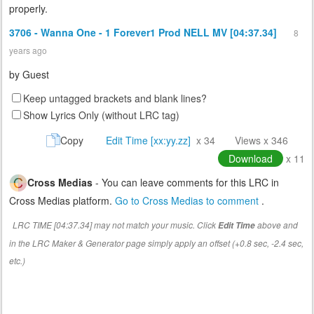
properly.
3706 - Wanna One - 1 Forever1 Prod NELL MV [04:37.34]
8
years ago
by
Guest
Keep untagged brackets and blank lines?
Show Lyrics Only (without LRC tag)
Copy
Edit Time [xx:yy.zz]
x 34
Views x 346
Download
x 11
Cross Medias
- You can leave comments for this LRC in
Cross Medias platform.
Go to Cross Medias to comment
.
LRC TIME [04:37.34] may not match your music. Click
above and
Edit Time
in the LRC Maker & Generator page simply apply an offset (+0.8 sec, -2.4 sec,
etc.)