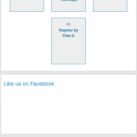
lrc
Rapstar by
Flow G
Like us on Facebook