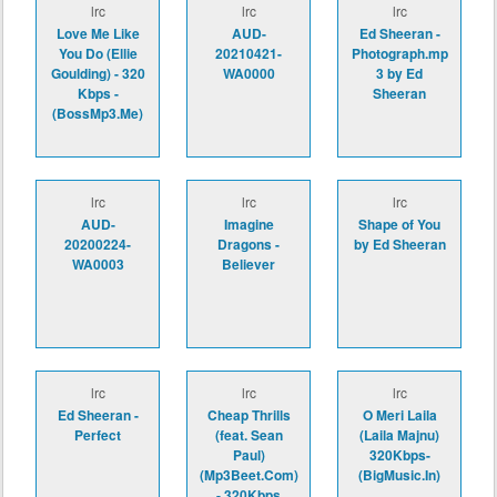
lrc
lrc
lrc
Love Me Like
AUD-
Ed Sheeran -
You Do (Ellie
20210421-
Photograph.mp
Goulding) - 320
WA0000
3 by Ed
Kbps -
Sheeran
(BossMp3.Me)
lrc
lrc
lrc
AUD-
Imagine
Shape of You
20200224-
Dragons -
by Ed Sheeran
WA0003
Believer
lrc
lrc
lrc
Ed Sheeran -
Cheap Thrills
O Meri Laila
Perfect
(feat. Sean
(Laila Majnu)
Paul)
320Kbps-
(Mp3Beet.Com)
(BigMusic.In)
- 320Kbps