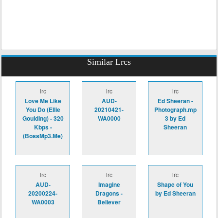
Similar Lrcs
lrc
lrc
lrc
Love Me Like
AUD-
Ed Sheeran -
You Do (Ellie
20210421-
Photograph.mp
Goulding) - 320
WA0000
3 by Ed
Kbps -
Sheeran
(BossMp3.Me)
lrc
lrc
lrc
AUD-
Imagine
Shape of You
20200224-
Dragons -
by Ed Sheeran
WA0003
Believer