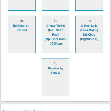
lrc
lrc
lrc
Ed Sheeran -
Cheap Thrills
O Meri Laila
Perfect
(feat. Sean
(Laila Majnu)
Paul)
320Kbps-
(Mp3Beet.Com)
(BigMusic.In)
- 320Kbps
lrc
Rapstar by
Flow G