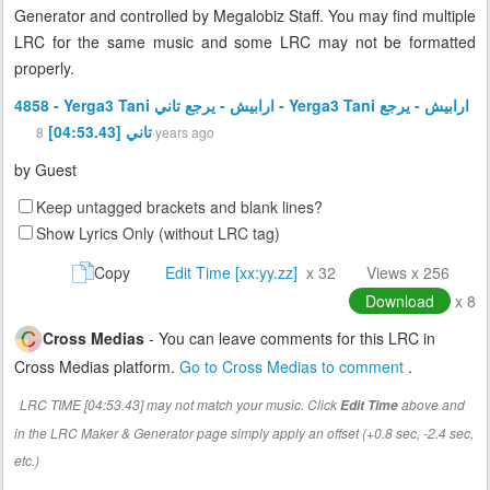
Generator and controlled by Megalobiz Staff. You may find multiple
LRC for the same music and some LRC may not be formatted
properly.
4858 - Yerga3 Tani ارابيش - يرجع تاني - Yerga3 Tani ارابيش - يرجع
تاني [04:53.43]
8 years ago
by
Guest
Keep untagged brackets and blank lines?
Show Lyrics Only (without LRC tag)
Copy
Edit Time [xx:yy.zz]
x 32
Views x 256
Download
x 8
Cross Medias
- You can leave comments for this LRC in
Cross Medias platform.
Go to Cross Medias to comment
.
LRC TIME [04:53.43] may not match your music. Click
above and
Edit Time
in the LRC Maker & Generator page simply apply an offset (+0.8 sec, -2.4 sec,
etc.)