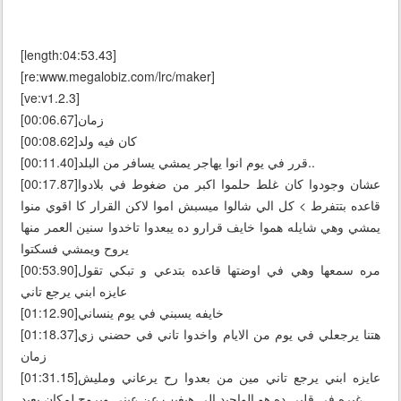
[length:04:53.43]
[re:www.megalobiz.com/lrc/maker]
[ve:v1.2.3]
[00:06.67]زمان
[00:08.62]كان فيه ولد
[00:11.40]قرر في يوم انوا يهاجر يمشي يسافر من البلد..
[00:17.87]عشان وجودوا كان غلط حلموا اكبر من ضغوط في بلادوا
قاعده بتتفرط > كل الي شالوا ميسبش اموا لاكن القرار كا اقوي منوا
يمشي وهي شايله هموا خايف قرارو ده يبعدوا تاخدوا سنين العمر منها
يروح ويمشي فسكتوا
[00:53.90]مره سمعها وهي في اوضتها قاعده بتدعي و تبكي تقول
عايزه ابني يرجع تاني
[01:12.90]خايفه يسبني في يوم ينساني
[01:18.37]هتنا يرجعلي في يوم من الايام واخدوا تاني في حضني زي
زمان
[01:31.15]عايزه ابني يرجع تاني مين من بعدوا رح يرعاني ومليش
غيره في قلبي ده هو الواحيد الي هيغيب عن عيني ويروح لمكان بعيد