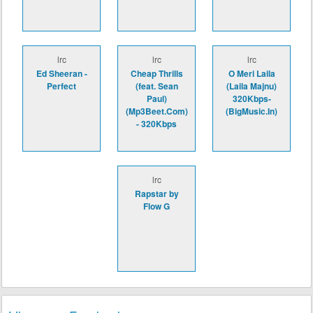
lrc
lrc
lrc
Ed Sheeran -
Cheap Thrills
O Meri Laila
Perfect
(feat. Sean
(Laila Majnu)
Paul)
320Kbps-
(Mp3Beet.Com)
(BigMusic.In)
- 320Kbps
lrc
Rapstar by
Flow G