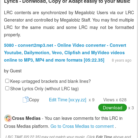
Lyrics - Donwload, Copy or Adapt easily to your Music
LRC contents are synchronized by Megalobiz Users via our LRC
Generator and controlled by Megalobiz Staff. You may find multiple
LRC for the same music and some LRC may not be formatted
properly.
5080 - convert2mp3.net - Online Video converter - Convert
Youtube, Dailymotion, Vevo, Clipfish and MyVideo videos
online to MP3, MP4 and more formats [05:22.35]
8 years ago
by
Guest
Keep untagged brackets and blank lines?
Show Lyrics Only (without LRC tag)
Copy
Edit Time [xx:yy.zz]
x 9
Views x 628
Download
x 3
Cross Medias
- You can leave comments for this LRC in
Cross Medias platform.
Go to Cross Medias to comment
.
LRC TIME [05:22.35] may not match your music. Click
above and
Edit Time