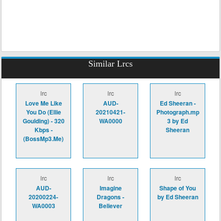
Similar Lrcs
lrc
lrc
lrc
Love Me Like
AUD-
Ed Sheeran -
You Do (Ellie
20210421-
Photograph.mp
Goulding) - 320
WA0000
3 by Ed
Kbps -
Sheeran
(BossMp3.Me)
lrc
lrc
lrc
AUD-
Imagine
Shape of You
20200224-
Dragons -
by Ed Sheeran
WA0003
Believer