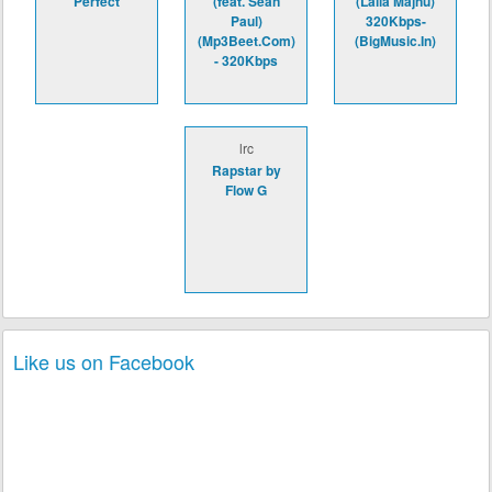
Perfect
(feat. Sean
(Laila Majnu)
Paul)
320Kbps-
(Mp3Beet.Com)
(BigMusic.In)
- 320Kbps
lrc
Rapstar by
Flow G
Like us on Facebook