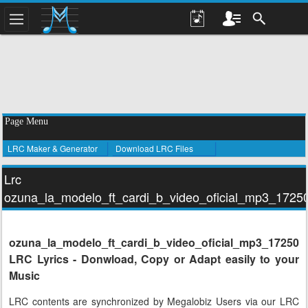
Page Menu
LRC Maker & Generator
Download LRC Files
Lrc
ozuna_la_modelo_ft_cardi_b_video_oficial_mp3_1725
ozuna_la_modelo_ft_cardi_b_video_oficial_mp3_17250
LRC Lyrics - Donwload, Copy or Adapt easily to your
Music
LRC contents are synchronized by Megalobiz Users via our LRC