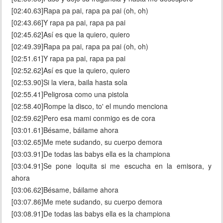
[02:40.63]Rapa pa pai, rapa pa pai (oh, oh)
[02:43.66]Y rapa pa pai, rapa pa pai
[02:45.62]Así es que la quiero, quiero
[02:49.39]Rapa pa pai, rapa pa pai (oh, oh)
[02:51.61]Y rapa pa pai, rapa pa pai
[02:52.62]Así es que la quiero, quiero
[02:53.90]Si la viera, baila hasta sola
[02:55.41]Peligrosa como una pistola
[02:58.40]Rompe la disco, to' el mundo menciona
[02:59.62]Pero esa mami conmigo es de cora
[03:01.61]Bésame, báilame ahora
[03:02.65]Me mete sudando, su cuerpo demora
[03:03.91]De todas las babys ella es la championa
[03:04.91]Se pone loquita si me escucha en la emisora, y
ahora
[03:06.62]Bésame, báilame ahora
[03:07.86]Me mete sudando, su cuerpo demora
[03:08.91]De todas las babys ella es la championa