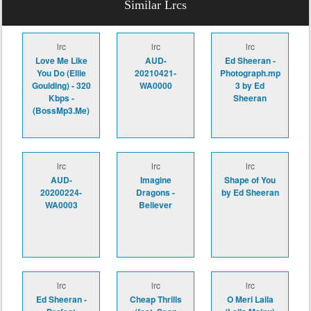
Similar Lrcs
lrc
lrc
lrc
Love Me Like
AUD-
Ed Sheeran -
You Do (Ellie
20210421-
Photograph.mp
Goulding) - 320
WA0000
3 by Ed
Kbps -
Sheeran
(BossMp3.Me)
lrc
lrc
lrc
AUD-
Imagine
Shape of You
20200224-
Dragons -
by Ed Sheeran
WA0003
Believer
lrc
lrc
lrc
Ed Sheeran -
Cheap Thrills
O Meri Laila