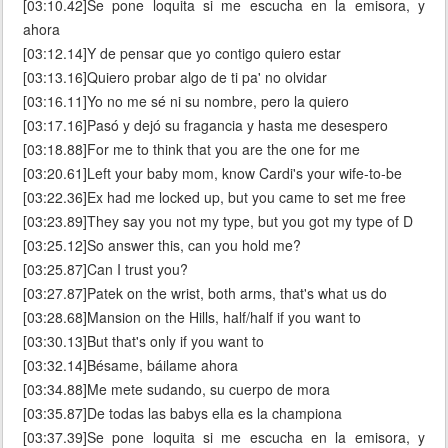
[03:10.42]Se pone loquita si me escucha en la emisora, y
ahora
[03:12.14]Y de pensar que yo contigo quiero estar
[03:13.16]Quiero probar algo de ti pa' no olvidar
[03:16.11]Yo no me sé ni su nombre, pero la quiero
[03:17.16]Pasó y dejó su fragancia y hasta me desespero
[03:18.88]For me to think that you are the one for me
[03:20.61]Left your baby mom, know Cardi's your wife-to-be
[03:22.36]Ex had me locked up, but you came to set me free
[03:23.89]They say you not my type, but you got my type of D
[03:25.12]So answer this, can you hold me?
[03:25.87]Can I trust you?
[03:27.87]Patek on the wrist, both arms, that's what us do
[03:28.68]Mansion on the Hills, half/half if you want to
[03:30.13]But that's only if you want to
[03:32.14]Bésame, báilame ahora
[03:34.88]Me mete sudando, su cuerpo de mora
[03:35.87]De todas las babys ella es la championa
[03:37.39]Se pone loquita si me escucha en la emisora, y