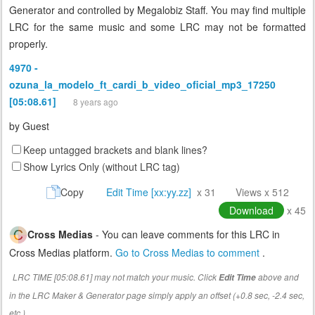
Generator and controlled by Megalobiz Staff. You may find multiple
LRC for the same music and some LRC may not be formatted
properly.
4970 -
ozuna_la_modelo_ft_cardi_b_video_oficial_mp3_17250
[05:08.61]
8 years ago
by
Guest
Keep untagged brackets and blank lines?
Show Lyrics Only (without LRC tag)
Copy
Edit Time [xx:yy.zz]
x 31
Views x 512
Download
x 45
Cross Medias
- You can leave comments for this LRC in
Cross Medias platform.
Go to Cross Medias to comment
.
LRC TIME [05:08.61] may not match your music. Click
above and
Edit Time
in the LRC Maker & Generator page simply apply an offset (+0.8 sec, -2.4 sec,
etc.)