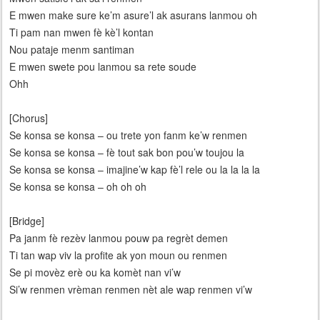
E mwen make sure ke’m asure’l ak asurans lanmou oh
Ti pam nan mwen fè kè’l kontan
Nou pataje menm santiman
E mwen swete pou lanmou sa rete soude
Ohh
[Chorus]
Se konsa se konsa – ou trete yon fanm ke’w renmen
Se konsa se konsa – fè tout sak bon pou’w toujou la
Se konsa se konsa – imajine’w kap fè’l rele ou la la la la
Se konsa se konsa – oh oh oh
[Bridge]
Pa janm fè rezèv lanmou pouw pa regrèt demen
Ti tan wap viv la profite ak yon moun ou renmen
Se pi movèz erè ou ka komèt nan vi’w
Si’w renmen vrèman renmen nèt ale wap renmen vi’w