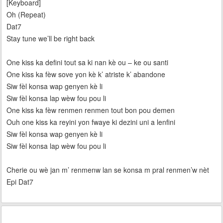
[Keyboard]
Oh (Repeat)
Dat7
Stay tune we’ll be right back
One kiss ka defini tout sa ki nan kè ou – ke ou santi
One kiss ka fèw sove yon kè k’ atriste k’ abandone
Siw fèl konsa wap genyen kè li
Siw fèl konsa lap wèw fou pou li
One kiss ka fèw renmen renmen tout bon pou demen
Ouh one kiss ka reyini yon fwaye ki dezini uni a lenfini
Siw fèl konsa wap genyen kè li
Siw fèl konsa lap wèw fou pou li
Cherie ou wè jan m’ renmenw lan se konsa m pral renmen’w nèt
Epi Dat7