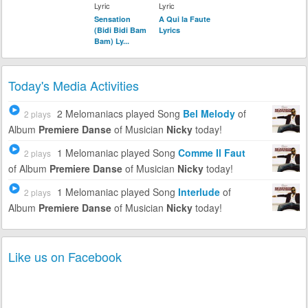
Lyric
Lyric
Sensation
A Qui la Faute
(Bidi Bidi Bam
Lyrics
Bam) Ly...
Today's Media Activities
2 Melomaniacs
played Song
Bel Melody
of
2 plays
Album
Premiere Danse
of Musician
Nicky
today!
1 Melomaniac
played Song
Comme Il Faut
2 plays
of Album
Premiere Danse
of Musician
Nicky
today!
1 Melomaniac
played Song
Interlude
of
2 plays
Album
Premiere Danse
of Musician
Nicky
today!
Like us on Facebook