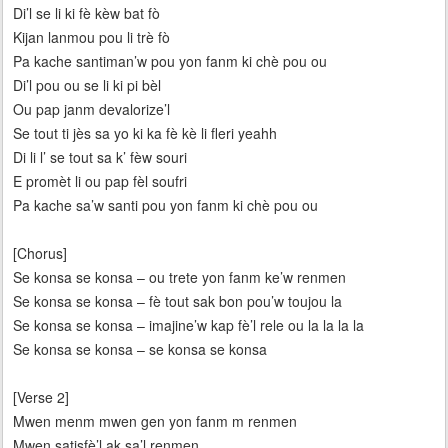
Di’l se li ki fè kèw bat fò
Kijan lanmou pou li trè fò
Pa kache santiman’w pou yon fanm ki chè pou ou
Di’l pou ou se li ki pi bèl
Ou pap janm devalorize’l
Se tout ti jès sa yo ki ka fè kè li fleri yeahh
Di li l’ se tout sa k’ fèw souri
E promèt li ou pap fèl soufri
Pa kache sa’w santi pou yon fanm ki chè pou ou
[Chorus]
Se konsa se konsa – ou trete yon fanm ke’w renmen
Se konsa se konsa – fè tout sak bon pou’w toujou la
Se konsa se konsa – imajine’w kap fè’l rele ou la la la la
Se konsa se konsa – se konsa se konsa
[Verse 2]
Mwen menm mwen gen yon fanm m renmen
Mwen satisfè’l ak sa’l renmen