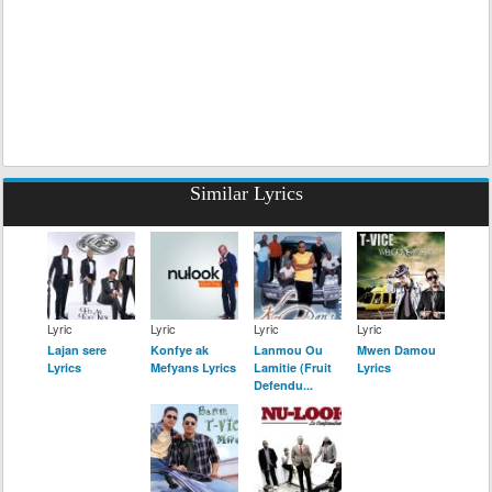
Similar Lyrics
Lyric
Lyric
Lyric
Lyric
Lajan sere
Konfye ak
Lanmou Ou
Mwen Damou
Lyrics
Mefyans Lyrics
Lamitie (Fruit
Lyrics
Defendu...