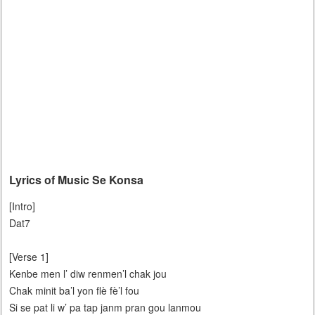
Lyrics of Music Se Konsa
[Intro]
Dat7
[Verse 1]
Kenbe men l’ diw renmen’l chak jou
Chak minit ba’l yon flè fè’l fou
Si se pat li w’ pa tap janm pran gou lanmou