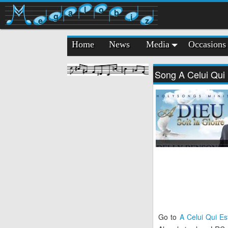
l
o
a
b
g
i
e
z
Home
News
Media
Occasions
Song A Celui Qui 
Go to
A Celui Qui Es