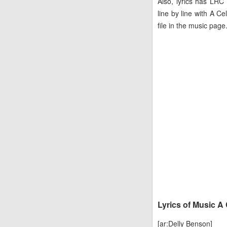
Also, lyrics has LRC
line by line with A 
file in the music page
Lyrics of Music A
[ar:Delly Benson]