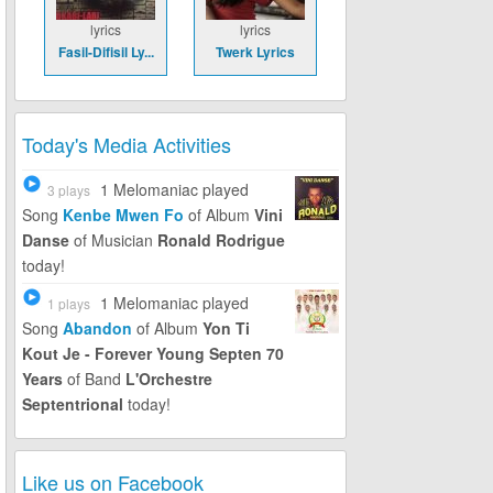
lyrics
lyrics
Fasil-Difisil Ly...
Twerk Lyrics
Today's Media Activities
1 Melomaniac
played
3 plays
Song
Kenbe Mwen Fo
of Album
Vini
Danse
of Musician
Ronald Rodrigue
today!
1 Melomaniac
played
1 plays
Song
Abandon
of Album
Yon Ti
Kout Je - Forever Young Septen 70
Years
of Band
L'Orchestre
Septentrional
today!
Like us on Facebook