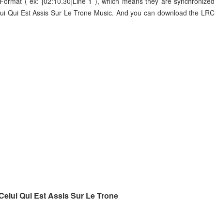
 Format ( ex: [02:10.30]Line 1 ), which means they are synchronized
Celui Qui Est Assis Sur Le Trone Music. And you can download the LRC
.
 Celui Qui Est Assis Sur Le Trone