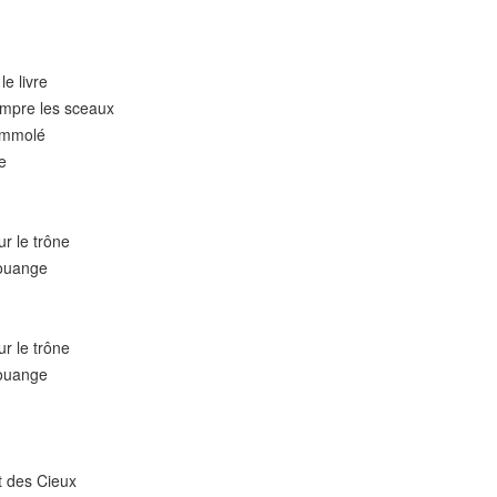
le livre
ompre les sceaux
 immolé
re
ur le trône
louange
ur le trône
louange
t des Cieux