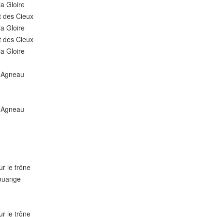
la Gloire
t des Cieux
la Gloire
t des Cieux
la Gloire
 l'Agneau
 l'Agneau
ur le trône
louange
ur le trône