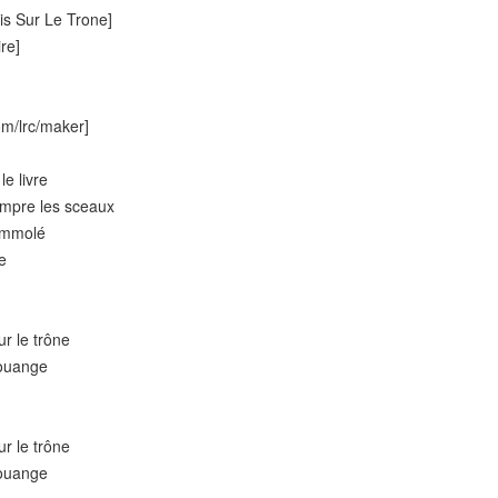
sis Sur Le Trone]
ire]
m/lrc/maker]
le livre
ompre les sceaux
 immolé
re
ur le trône
louange
ur le trône
louange