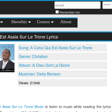
Remember me
Showbiz
Genres
About
Est Assis Sur Le Trone Lyrics
Song: A Celui Qui Est Assis Sur Le Trone
Genre: Christian
Album: A Dieu Soit La Gloire
Musician: Delly Benson
Views: 21946
t Assis Sur Le Trone Music
to listen to music while reading the lyrics