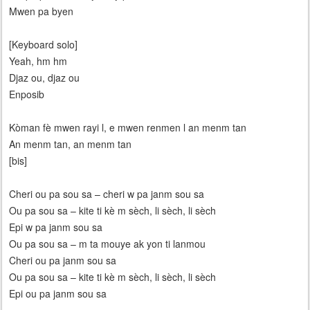
Mwen pa byen
[Keyboard solo]
Yeah, hm hm
Djaz ou, djaz ou
Enposib
Kòman fè mwen rayi l, e mwen renmen l an menm tan
An menm tan, an menm tan
[bis]
Cheri ou pa sou sa – cheri w pa janm sou sa
Ou pa sou sa – kite ti kè m sèch, li sèch, li sèch
Epi w pa janm sou sa
Ou pa sou sa – m ta mouye ak yon ti lanmou
Cheri ou pa janm sou sa
Ou pa sou sa – kite ti kè m sèch, li sèch, li sèch
Epi ou pa janm sou sa