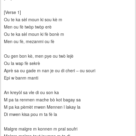
[Verse 1]
Ou te ka sèl moun ki sou kè m
Men ou fè twòp twòp erè
Ou te ka sèl moun ki fè bonè m
Men ou fè, mezanmi ou fè
Ou gen bon kè, men pye ou twò lejè
Ou la wap fè sekrè
Aprè sa ou gade m nan je ou di cheri – ou souri
Epi w banm manti
An kreyòl sa vle di ou son ka
M pa ta renmen mache bò kot bagay sa
M pa ka pèmèt mwen Mennen l lakay la
Di mwen kisa pou m ta fè la
Malgre malgre m konnen m pral soufri