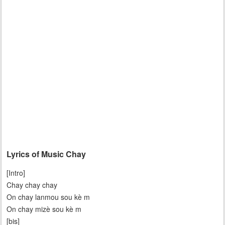
Lyrics of Music Chay
[Intro]
Chay chay chay
On chay lanmou sou kè m
On chay mizè sou kè m
[bis]