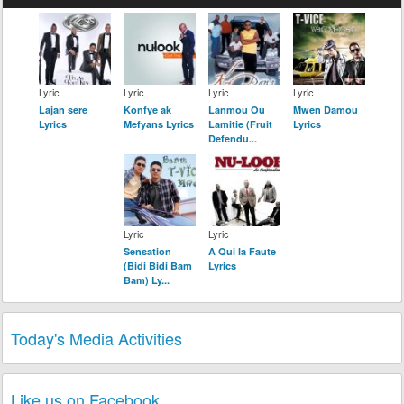
Lyric
Lyric
Lyric
Lyric
Lajan sere
Konfye ak
Lanmou Ou
Mwen Damou
Lyrics
Mefyans Lyrics
Lamitie (Fruit
Lyrics
Defendu...
Lyric
Lyric
Sensation
A Qui la Faute
(Bidi Bidi Bam
Lyrics
Bam) Ly...
Today's Media Activities
Like us on Facebook