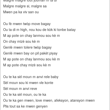
Malgre malgre tout jouman m ta di
Malgre malgre si, malgre sa
Mwen pa ka viv san ou
Ou fè mwen twòp move bagay
Ou ta di m high, nou kou de kòk ki tonbe batay
M ap pote on chay lanmou sou kè m
On chay mizè sou kè m
Genlè mwen tolere twòp bagay
Genlè mwen bay on pil pakèt piyay
M ap pote on chay lanmou sou kè m
M ap pote chay mizè sou kè m
Ou te ka sèl moun m anvi rele baby
Sèl moun sou ki mwen vle konte
Sèl moun m anvi reve
Ou te ka sèl moun, ou te ka
Ou te ka gen mwen, love mwen, afeksyon, atansyon mwen
Plis tout sa ke mwen genyen