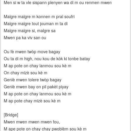
Men si w ta vle sispann plenyen wa di m ou renmen mwen
Malgre malgre m konnen m pral soufri
Malgre malgre tout jouman m ta di
Malgre malgre si, malgre sa
Mwen pa ka viv san ou
Ou fè mwen twòp move bagay
Ou ta di m high, nou kou de kòk ki tonbe batay
M ap pote on chay lanmou sou kè m
On chay mizè sou kè m
Genlè mwen tolere twòp bagay
Genlè mwen bay on pil pakèt piyay
M ap pote on chay lanmou sou kè m
M ap pote chay mizè sou kè m
[Bridge]
Mwen mwen mwen mwen fou,
M ape pote on chay chay pwoblèm sou kè m