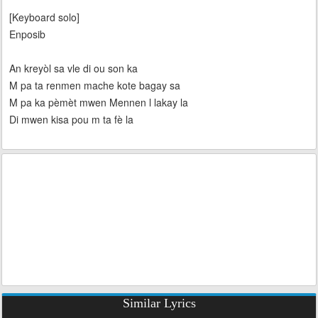
[Keyboard solo]
Enposib
An kreyòl sa vle di ou son ka
M pa ta renmen mache kote bagay sa
M pa ka pèmèt mwen Mennen l lakay la
Di mwen kisa pou m ta fè la
Similar Lyrics