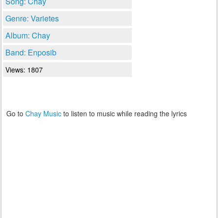
Song: Chay
Genre: Varietes
Album: Chay
Band: Enposib
Views: 1807
Go to
Chay Music
to listen to music while reading the lyrics