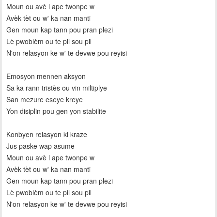
Moun ou avè l ape twonpe w
Avèk tèt ou w' ka nan manti
Gen moun kap tann pou pran plezi
Lè pwoblèm ou te pil sou pil
N'on relasyon ke w' te devwe pou reyisi
Emosyon mennen aksyon
Sa ka rann tristès ou vin miltiplye
San mezure eseye kreye
Yon disiplin pou gen yon stabilite
Konbyen relasyon ki kraze
Jus paske wap asume
Moun ou avè l ape twonpe w
Avèk tèt ou w' ka nan manti
Gen moun kap tann pou pran plezi
Lè pwoblèm ou te pil sou pil
N'on relasyon ke w' te devwe pou reyisi