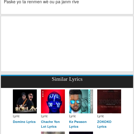
Paske yo ta renmen wè ou pa janm rive
Similar Lyrics
Lyric
Lyric
Lyric
Lyric
Domino Lyrics
Chache Yon
Ke Pwason
ZOKOKO
Lot Lyrics
Lyrics
Lyrics