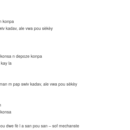
en konpa
v kadav, ale vwa pou sèkèy
se konsa n depoze konpa
 kay la
an m pap swiv kadav, ale vwa pou sèkèy
n
e konsa
, ou dwe fè l a san pou san – sof mechanste