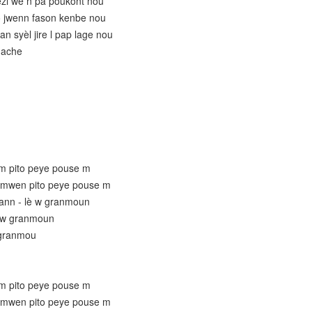
ezi wè n pa poukont nou
o jwenn fason kenbe nou
 syèl jire l pap lage nou
mache
m pito peye pouse m
 mwen pito peye pouse m
ann - lè w granmoun
è w granmoun
 granmou
m pito peye pouse m
 mwen pito peye pouse m