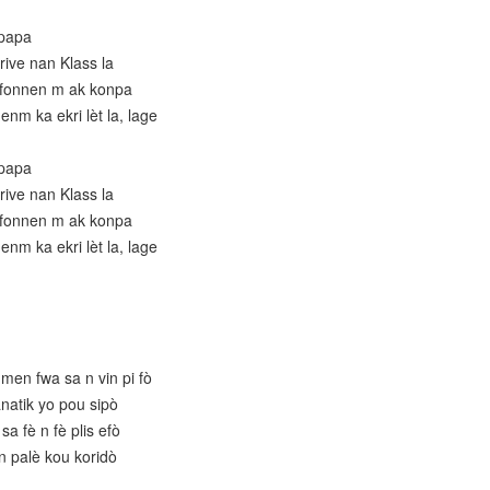
 papa
rive nan Klass la
ifonnen m ak konpa
nm ka ekri lèt la, lage
 papa
rive nan Klass la
ifonnen m ak konpa
nm ka ekri lèt la, lage
men fwa sa n vin pi fò
anatik yo pou sipò
sa fè n fè plis efò
n palè kou koridò