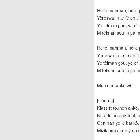
Hello manman, hello
Yèreswa m te fè on ti 
Yo tèlman gou, yo ch
M tèlman sou m pa me
Hello manman, hello
Yèreswa m te fè on ti 
Yo tèlman gou, yo ch
M tèlman sou m pa me
Men nou ankò wi
[Chorus]
Klass retounen ankò, 
Nou di mèsi ak tout f
Gen nan yo ki bat kò, 
Mizik nou apresye na