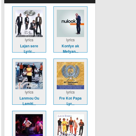
lyrics
lyrics
Lajan sere
Konfye ak
Lyric...
Mefyan...
lyrics
lyrics
Lanmou Ou
Fre Kot Papa
Lamiti...
Lyr...