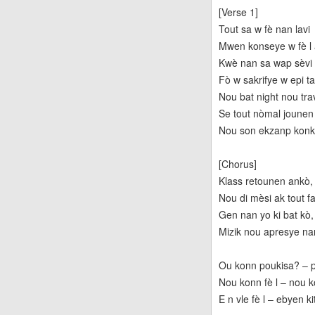
[Verse 1]
Tout sa w fè nan lavi
Mwen konseye w fè l 
Kwè nan sa wap sèvi
Fò w sakrifye w epi t
Nou bat night nou tra
Se tout nòmal jounen 
Nou son ekzanp konkrè
[Chorus]
Klass retounen ankò, 
Nou di mèsi ak tout f
Gen nan yo ki bat kò, 
Mizik nou apresye na
Ou konn poukisa? – p
Nou konn fè l – nou k
E n vle fè l – ebyen ki