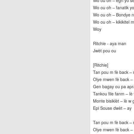
Wo ou oh – egri yo s
Wo ou oh – fanatik y
Wo ou oh – Bondye nan
Wo ou oh – kikikitel 
Woy
Ritchie - aya man
Jwèt pou ou
[Ritchie]
Tan pou m fè back – 
Olye mwen fè back –
Gen bagay ou pa apr
Tankou file fanm – l
Monte bisiklèt – lè w
Epi Souse dwèt – ay
Tan pou m fè back – 
Olye mwen fè back –