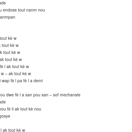
ade
nou endose tout nanm nou
nzanmpan
 tout kè w
k tout kè w
k tout kè w
ak tout kè w
è l ak tout kè w
 w – ak tout kè w
 wap fè l pa fè l a demi
, ou dwe fè l a san pou san – sof mechanste
ade
ou fè li ak tout kè nou
egosye
l ak tout kè w