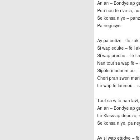
An an – Bondye ap g
Pou nou te rive la, 
Se konsa n ye – pa
Pa negosye
Ay pa betize – fè l ak
Si wap eduke – fè l a
Si wap preche – fè l a
Nan tout sa wap fè – 
Sipòte madanm ou – f
Cheri pran swen mari
Lè wap fè lanmou – si
Tout sa w fè nan lavi
An an – Bondye ap g
Lè Klass ap depoze, n
Se konsa n ye, pa n
Ay si wap etudye – fè 