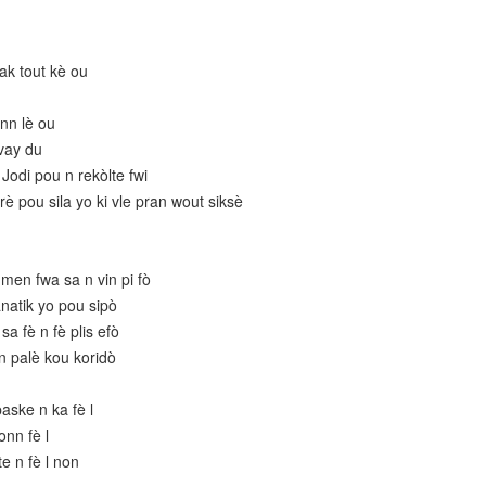
ak tout kè ou
ann lè ou
vay du
Jodi pou n rekòlte fwi
 pou sila yo ki vle pran wout siksè
men fwa sa n vin pi fò
anatik yo pou sipò
sa fè n fè plis efò
n palè kou koridò
aske n ka fè l
onn fè l
te n fè l non