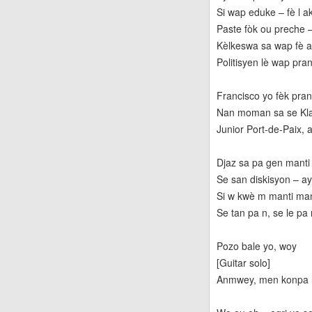
Si wap eduke – fè l a
Paste fòk ou preche – 
Kèlkeswa sa wap fè a
Politisyen lè wap pra
Francisco yo fèk pra
Nan moman sa se Klas
Junior Port-de-Paix, 
Djaz sa pa gen manti
Se san diskisyon – ay
Si w kwè m manti man
Se tan pa n, se le pa
Pozo bale yo, woy
[Guitar solo]
Anmwey, men konpa