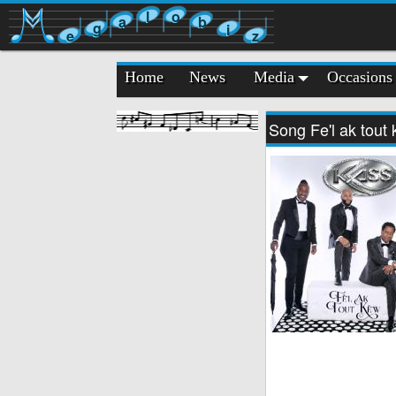
l
o
a
b
g
i
e
z
Home
News
Media
Occasions
Song Fe'l ak tout 