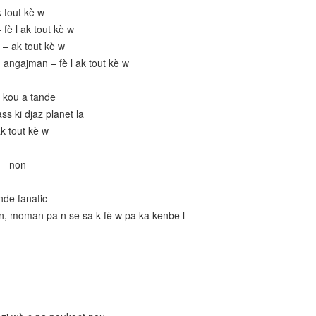
k tout kè w
fè l ak tout kè w
 – ak tout kè w
n angajman – fè l ak tout kè w
n kou a tande
s ki djaz planet la
ak tout kè w
 – non
de fanatic
 n, moman pa n se sa k fè w pa ka kenbe l