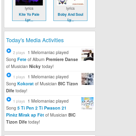
lyrics
lyrics
Kite Yo Pale
Boby And Soul
Lyr...
Ly...
Today's Media Activities
1 Melomaniac
played
2 plays
Song
Fete
of Album
Premiere Danse
of Musician
Nicky
today!
1 Melomaniac
played
1 plays
Song
Kokorat
of Musician
BIC Tizon
Dife
today!
1 Melomaniac
played
1 plays
Song
5 Ti Pen 2 Ti Pwason 21
Pinèz Mirak ap Fèt
of Musician
BIC
Tizon Dife
today!