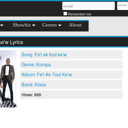
Remember me
Showbiz
Genres
About
ke'w Lyrics
Song: Fe'l ak tout ke'w
Genre: Kompa
Album: Fe'l Ak Tout Ke'w
Band: Klass
Views: 888