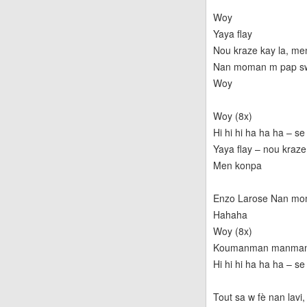
Woy
Yaya flay
Nou kraze kay la, m
Nan moman m pap swi
Woy
Woy (8x)
Hi hi hi ha ha ha – 
Yaya flay – nou kraze
Men konpa
Enzo Larose Nan mom
Hahaha
Woy (8x)
Koumanman manma
Hi hi hi ha ha ha – s
Tout sa w fè nan lavi