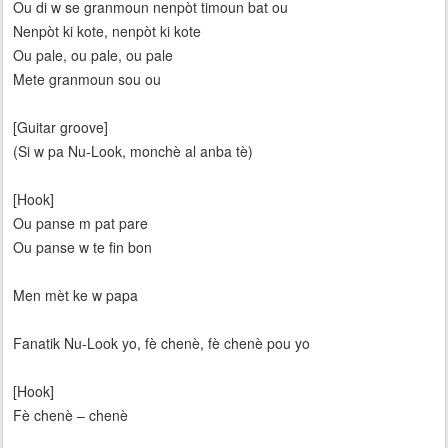
Ou di w se granmoun nenpòt timoun bat ou
Nenpòt ki kote, nenpòt ki kote
Ou pale, ou pale, ou pale
Mete granmoun sou ou
[Guitar groove]
(Si w pa Nu-Look, monchè al anba tè)
[Hook]
Ou panse m pat pare
Ou panse w te fin bon
Men mèt ke w papa
Fanatik Nu-Look yo, fè chenè, fè chenè pou yo
[Hook]
Fè chenè – chenè