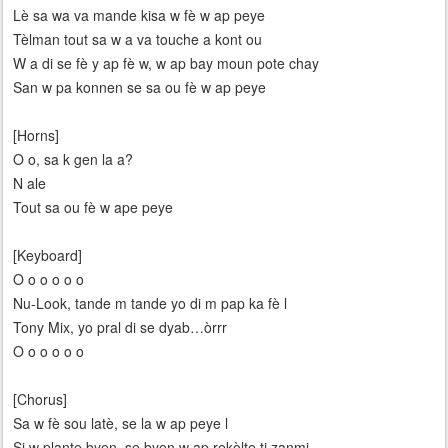
Lè sa wa va mande kisa w fè w ap peye
Tèlman tout sa w a va touche a kont ou
W a di se fè y ap fè w, w ap bay moun pote chay
San w pa konnen se sa ou fè w ap peye
[Horns]
O o, sa k gen la a?
N ale
Tout sa ou fè w ape peye
[Keyboard]
O o o o o o
Nu-Look, tande m tande yo di m pap ka fè l
Tony Mix, yo pral di se dyab…òrrr
O o o o o o
[Chorus]
Sa w fè sou latè, se la w ap peye l
Si w plante byen, se byen w ap rekòlte ti zanmi