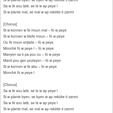
Sa w fè sou latè, se la w ap peye l
Si w plante mal, se mal w ap rekòlte ti zanmi
[Chorus]
Si w konnen w fè moun mal – fò w peye
Si w konnen w blofe moun – fò w peye
Ou fè moun enjistis – fò w peye
Monchè fò w peye l – fò w peye
Manyen sa k pa pou ou – fò w peye
Manti pou gen pozisyon – fò w peye
Si w konnen w fè abu – fò w peye
Monchè fò w peye l
[Chorus]
Sa w fè sou latè, se la w ap peye l
Si w plante byen, se byen w ap rekòlte ti zanmi
Sa w fè sou latè, se la w ap peye l
Si w plante mal, se mal w ap rekòlte ti zanmi