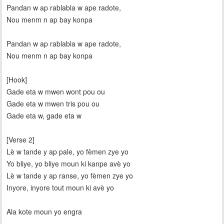
Pandan w ap rablabla w ape radote,
Nou menm n ap bay konpa
Pandan w ap rablabla w ape radote,
Nou menm n ap bay konpa
[Hook]
Gade eta w mwen wont pou ou
Gade eta w mwen tris pou ou
Gade eta w, gade eta w
[Verse 2]
Lè w tande y ap pale, yo fèmen zye yo
Yo bliye, yo bliye moun ki kanpe avè yo
Lè w tande y ap ranse, yo fèmen zye yo
Inyore, inyore tout moun ki avè yo
Ala kote moun yo engra