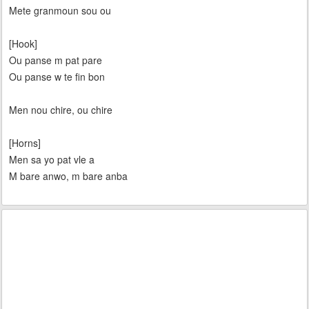
Mete granmoun sou ou
[Hook]
Ou panse m pat pare
Ou panse w te fin bon
Men nou chire, ou chire
[Horns]
Men sa yo pat vle a
M bare anwo, m bare anba