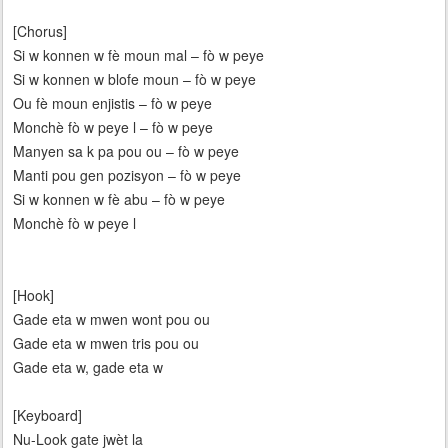
[Chorus]
Si w konnen w fè moun mal – fò w peye
Si w konnen w blofe moun – fò w peye
Ou fè moun enjistis – fò w peye
Monchè fò w peye l – fò w peye
Manyen sa k pa pou ou – fò w peye
Manti pou gen pozisyon – fò w peye
Si w konnen w fè abu – fò w peye
Monchè fò w peye l
[Hook]
Gade eta w mwen wont pou ou
Gade eta w mwen tris pou ou
Gade eta w, gade eta w
[Keyboard]
Nu-Look gate jwèt la