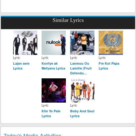
Similar Lyrics
Lyric
Lyric
Lyric
Lyric
Lajan sere
Konfye ak
Lanmou Ou
Fre Kot Papa
Lyrics
Mefyans Lyrics
Lamitie (Fruit
Lyrics
Defendu...
Lyric
Lyric
Kite Yo Pale
Boby And Soul
Lyrics
Lyrics
Today's Media Activities