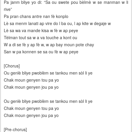
Pa janm bliye yo di: “Sa ou swete pou bèlmè w se manman w li
rive”
Pa pran chans antre nan fè konplo
Lè sa menm lanati ap vire do l ba ou, l ap kite w degaje w
Lè sa wa va mande kisa w fè w ap peye
Tèlman tout sa w a va touche a kont ou
W a di se fè y ap fè w, w ap bay moun pote chay
San w pa konnen se sa ou fè w ap peye
[Chorus]
Ou genlè bliye pwoblèm se tankou men sòl li ye
Chak moun genyen tou pa yo
Chak moun genyen jou pa yo
Ou genlè bliye pwoblèm se tankou men sòl li ye
Chak moun genyen tou pa yo
Chak moun genyen jou pa yo
[Pre-chorus]