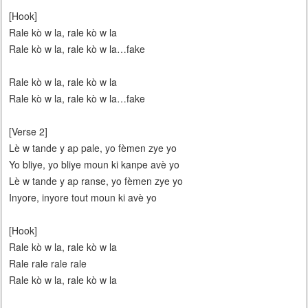
[Hook]
Rale kò w la, rale kò w la
Rale kò w la, rale kò w la…fake
Rale kò w la, rale kò w la
Rale kò w la, rale kò w la…fake
[Verse 2]
Lè w tande y ap pale, yo fèmen zye yo
Yo bliye, yo bliye moun ki kanpe avè yo
Lè w tande y ap ranse, yo fèmen zye yo
Inyore, inyore tout moun ki avè yo
[Hook]
Rale kò w la, rale kò w la
Rale rale rale rale
Rale kò w la, rale kò w la