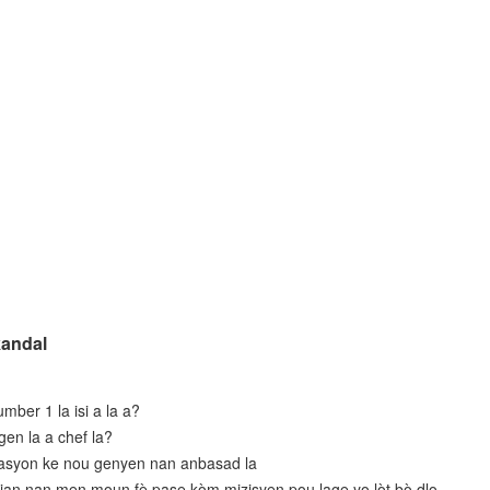
kandal
mber 1 la isi a la a?
en la a chef la?
asyon ke nou genyen nan anbasad la
ajan nan men moun fè pase kòm mizisyen pou lage yo lòt bò dlo