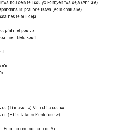
ktwa nou deja fè l sou yo konbyen fwa deja (Ann ale)
epandans m' pral refè listwa (Kòm chak ane)
alines te fè li deja
yo, pral met pou yo
a, men Bèto kouri
ti
avè'm
è'm
k ou (Ti makòmè) Vinn chita sou sa
 ou (E bizniz fanm k'enterese w)
o – Boom boom men pou ou 5x