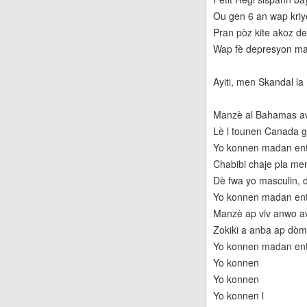
Ou gen 6 an wap kriye
Pran pòz kite akoz d
Wap fè depresyon ma
Ayiti, men Skandal la
Manzè al Bahamas av
Lè l tounen Canada gw
Yo konnen madan entè
Chabibi chaje pla men
Dè fwa yo masculin, 
Yo konnen madan ente
Manzè ap viv anwo av
Zokiki a anba ap dòm
Yo konnen madan ent
Yo konnen
Yo konnen
Yo konnen l