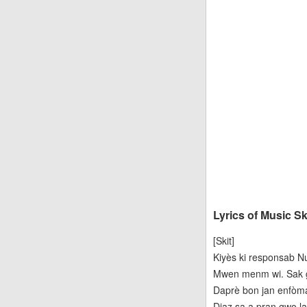
Lyrics of Music S
[Skit]
Kiyès ki responsab Nu
Mwen menm wi. Sak g
Daprè bon jan enfòm
Djaz sa a pran gwo l