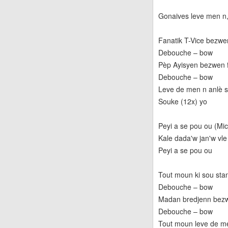
Gonaives leve men n,
Fanatik T-Vice bezwe
Debouche – bow
Pèp Ayisyen bezwen 
Debouche – bow
Leve de men n anlè 
Souke (12x) yo
Peyi a se pou ou (Mic
Kale dada'w jan'w vl
Peyi a se pou ou
Tout moun ki sou st
Debouche – bow
Madan bredjenn bezw
Debouche – bow
Tout moun leve de m