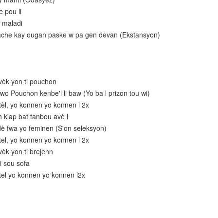
 pou li
e maladi
che kay ougan paske w pa gen devan (Ekstansyon)
èk yon ti pouchon
o Pouchon kenbe'l li baw (Yo ba l prizon tou wi)
l, yo konnen yo konnen l 2x
 k'ap bat tanbou avè l
dè fwa yo feminen (S'on seleksyon)
l, yo konnen yo konnen l 2x
èk yon ti brejenn
i sou sofa
el yo konnen yo konnen l2x