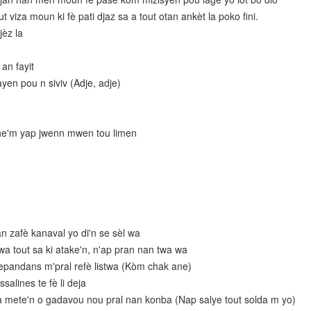
 viza moun ki fè pati djaz sa a tout otan ankèt la poko fini.
èz la
an fayit
en pou n siviv (Adje, adje)
he'm yap jwenn mwen tou limen
n zafè kanaval yo di'n se sèl wa
a tout sa ki atake'n, n'ap pran nan twa wa
epandans m'pral refè listwa (Kòm chak ane)
alines te fè li deja
 mete'n o gadavou nou pral nan konba (Nap salye tout solda m yo)