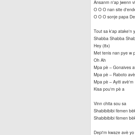
Ansanm n'ap jwenn vi
O O O nan site d'end
O O O sonje papa Dess
Tout sa k'ap atake'n 
Shabba Shabba Shabb
Hey (8x)
Met tenis nan pye w pi
Oh Ah
Mpa pè – Gonaives 
Mpa pè – Raboto av
Mpa pè – Ayiti avè'm
Kisa pou'm pè a
Vinn chita sou sa
Shabibibibi fèmen bè
Shabibibibi fèmen bèk
Depi'm kwaze avè y