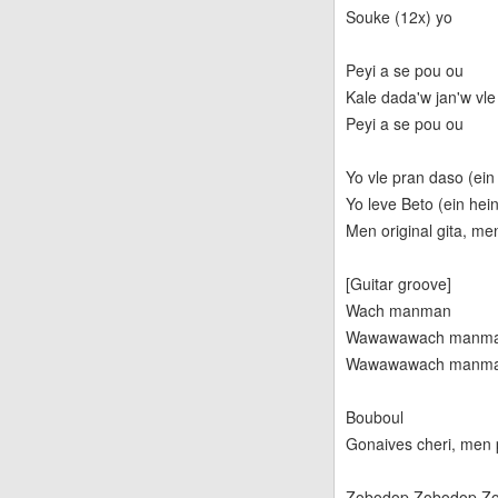
Souke (12x) yo
Peyi a se pou ou
Kale dada'w jan'w vl
Peyi a se pou ou
Yo vle pran daso (ein
Yo leve Beto (ein hein
Men original gita, me
[Guitar groove]
Wach manman
Wawawawach manm
Wawawawach manm
Bouboul
Gonaives cheri, men p
Zobodop Zobodop Z