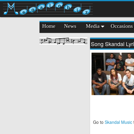
l
o
a
b
g
i
e
z
Home
News
Media
Occasions
Song Skandal Lyr
Go to
Skandal Music
t