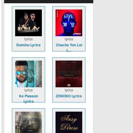
lyrics
lyrics
Domino Lyrics
Chache Yon Lot
L...
lyrics
lyrics
Ke Pwason
ZOKOKO Lyrics
Lyrics