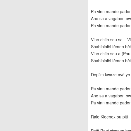
Pa vinn mande pado
Ane sa a vagabon bwa
Pa vinn mande pado
Vinn chita sou sa – V
Shabibibibi fèmen bè
Vinn chita sou a (Po
Shabibibibi fèmen bè
Depi'm kwaze avè y
Pa vinn mande pado
Ane sa a vagabon bw
Pa vinn mande pado
Rale Kleenex ou piti
Petit Regi sispann b