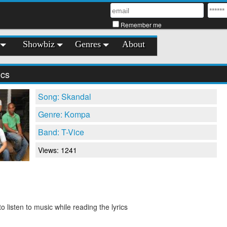
Remember me
Showbiz
Genres
About
ics
Song: Skandal
Genre: Kompa
Band: T-Vice
Views: 1241
o listen to music while reading the lyrics