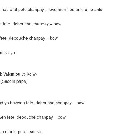
 nou pral pete chanpay – leve men nou anlè anlè anlè
n fete, debouche chanpay – bow
fete, debouche chanpay – bow
souke yo
k Valcin ou ve ko'w)
e (Secom papa)
and yo bezwen fete, debouche chanpay – bow
en fete, debouche chanpay – bow
en n anlè pou n souke