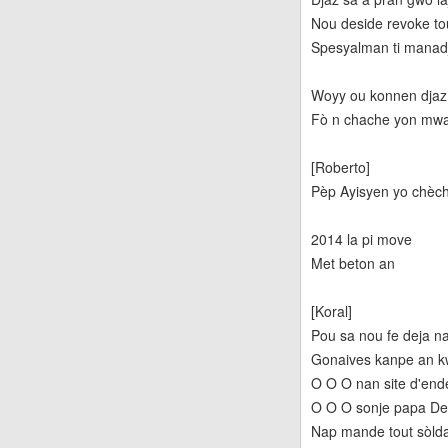
Nou deside revoke tout
Spesyalman ti manadj
Woyy ou konnen djaz 
Fò n chache yon mway
[Roberto]
Pèp Ayisyen yo chèc
2014 la pi move
Met beton an
[Koral]
Pou sa nou fe deja na
Gonaives kanpe an kw
O O O nan site d'end
O O O sonje papa Dess
Nap mande tout sòlda