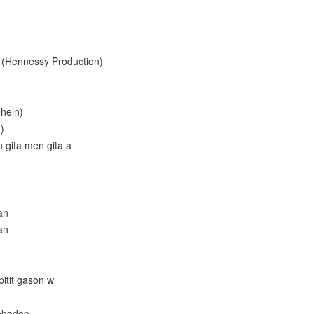
e (Hennessy Production)
 hein)
)
n gita men gita a
an
an
itit gason w
obodop