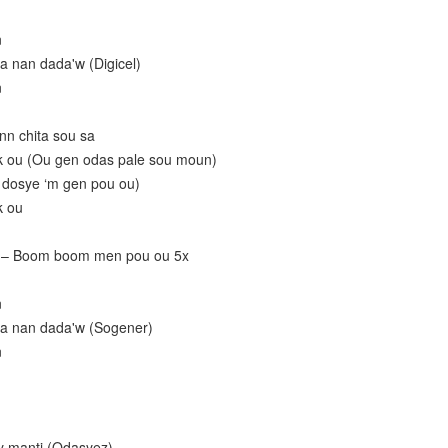
n
 nan dada'w (Digicel)
n
inn chita sou sa
k ou (Ou gen odas pale sou moun)
u dosye ‘m gen pou ou)
k ou
o – Boom boom men pou ou 5x
n
a nan dada'w (Sogener)
n
ay manti (Odasyez)