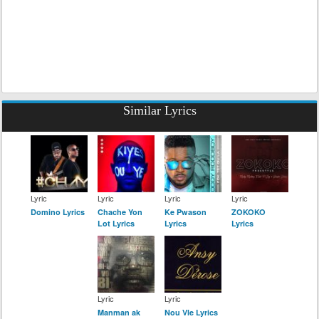
Similar Lyrics
Lyric
Lyric
Lyric
Lyric
Domino Lyrics
Chache Yon
Ke Pwason
ZOKOKO
Lot Lyrics
Lyrics
Lyrics
Lyric
Lyric
Manman ak
Nou Vle Lyrics