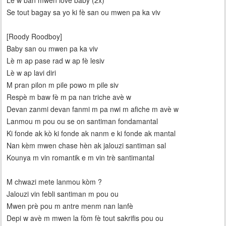
Lè w ban mwen love baby (2x)
Se tout bagay sa yo ki fè san ou mwen pa ka viv
[Roody Roodboy]
Baby san ou mwen pa ka viv
Lè m ap pase rad w ap fè lesiv
Lè w ap lavi diri
M pran pilon m pile powo m pile siv
Respè m baw fè m pa nan triche avè w
Devan zanmi devan fanmi m pa nwi m afiche m avè w
Lanmou m pou ou se on santiman fondamantal
Ki fonde ak kò ki fonde ak nanm e ki fonde ak mantal
Nan kèm mwen chase hèn ak jalouzi santiman sal
Kounya m vin romantik e m vin trè santimantal
M chwazi mete lanmou kòm ?
Jalouzi vin febli santiman m pou ou
Mwen prè pou m antre menm nan lanfè
Depi w avè m mwen la fòm fè tout sakrifis pou ou