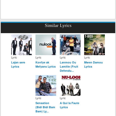
Similar Lyrics
Lyric
Lyric
Lyric
Lyric
Lajan sere
Konfye ak
Lanmou Ou
Mwen Damou
Lyrics
Mefyans Lyrics
Lamitie (Fruit
Lyrics
Defendu...
Lyric
Lyric
Sensation
A Qui la Faute
(Bidi Bidi Bam
Lyrics
Bam) Ly...