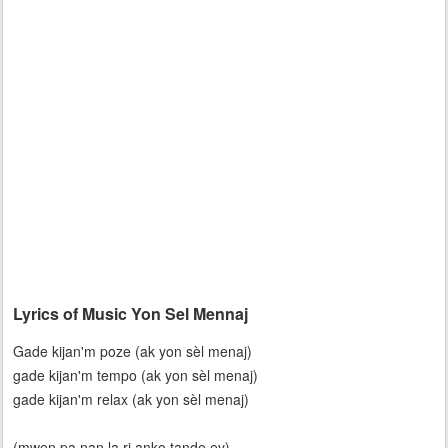
Lyrics of Music Yon Sel Mennaj
Gade kijan'm poze (ak yon sèl menaj)
gade kijan'm tempo (ak yon sèl menaj)
gade kijan'm relax (ak yon sèl menaj)
(mwen pa nan la ri anko tande ey)