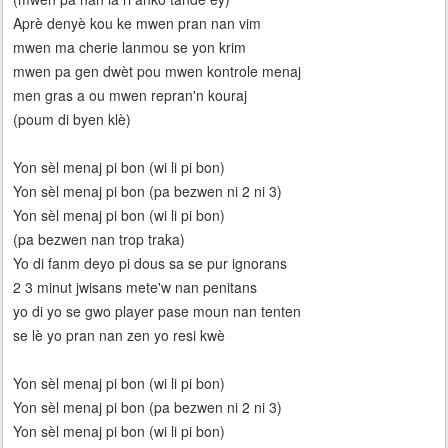
Aprè denyè kou ke mwen pran nan vim
mwen ma cherie lanmou se yon krim
mwen pa gen dwèt pou mwen kontrole menaj
men gras a ou mwen repran'n kouraj
(poum di byen klè)
Yon sèl menaj pi bon (wi li pi bon)
Yon sèl menaj pi bon (pa bezwen ni 2 ni 3)
Yon sèl menaj pi bon (wi li pi bon)
(pa bezwen nan trop traka)
Yo di fanm deyo pi dous sa se pur ignorans
2 3 minut jwisans mete'w nan penitans
yo di yo se gwo player pase moun nan tenten
se lè yo pran nan zen yo resi kwè
Yon sèl menaj pi bon (wi li pi bon)
Yon sèl menaj pi bon (pa bezwen ni 2 ni 3)
Yon sèl menaj pi bon (wi li pi bon)