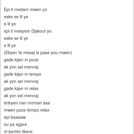
Epi ti medam mwen yo
eske se lil ye
e lil ye
epi ti mesyem Djakout yo
eske se lil ye
e lil ye
(Ebyen fe mesaj la pase pou mwen)
gade kijan m poze
ak yon sel mennaj
gade kijan m tempo
ak yon sel mennaj
gade kijan m relax
ak yon sel mennaj
enbyen nan moman saa
mwen poze tempo relax
epi baaaaw
ou pa egare
m'santim libere