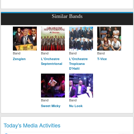
Similar Bands
Band
Band
Band
Band
Zenglen
L'Orchestre
L'Orchestre
T-Vice
Septentrional
Tropicana
D'Haiti
Band
Band
Sweet Micky
Nu Look
Today's Media Activities