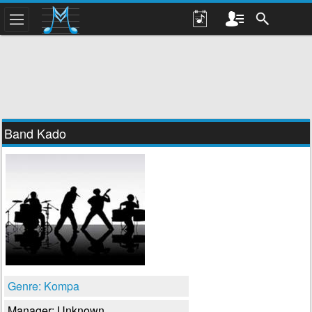
Band Kado
Genre: Kompa
Manager: Unknown