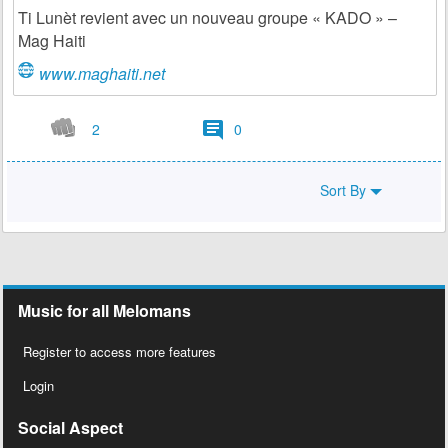
Ti Lunèt revient avec un nouveau groupe « KADO » –
Mag Haiti
www.maghaiti.net
2
0
Sort By
Music for all Melomans
Register to access more features
Login
Social Aspect