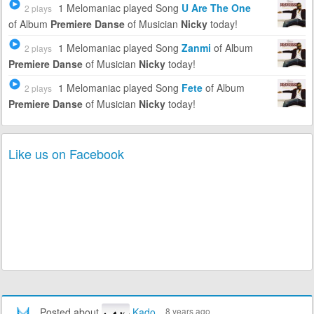
1 Melomaniac
played Song
U Are The One
2 plays
of Album
Premiere Danse
of Musician
Nicky
today!
1 Melomaniac
played Song
Zanmi
of Album
2 plays
Premiere Danse
of Musician
Nicky
today!
1 Melomaniac
played Song
Fete
of Album
2 plays
Premiere Danse
of Musician
Nicky
today!
Like us on Facebook
Posted about
Kado
8 years ago