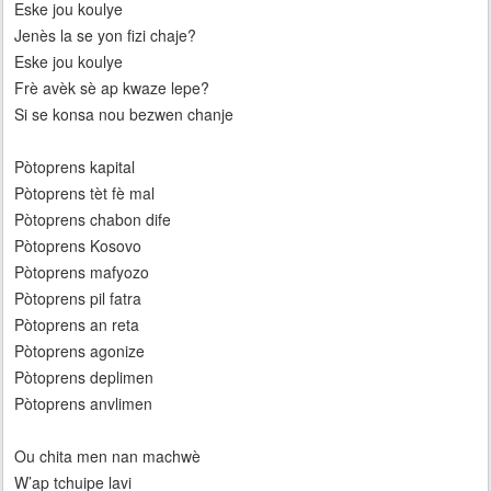
Eske jou koulye
Jenès la se yon fizi chaje?
Eske jou koulye
Frè avèk sè ap kwaze lepe?
Si se konsa nou bezwen chanje
Pòtoprens kapital
Pòtoprens tèt fè mal
Pòtoprens chabon dife
Pòtoprens Kosovo
Pòtoprens mafyozo
Pòtoprens pil fatra
Pòtoprens an reta
Pòtoprens agonize
Pòtoprens deplimen
Pòtoprens anvlimen
Ou chita men nan machwè
W’ap tchuipe lavi