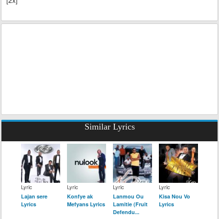
[2x]
Similar Lyrics
Lyric
Lyric
Lyric
Lyric
Lajan sere
Konfye ak
Lanmou Ou
Kisa Nou Vo
Lyrics
Mefyans Lyrics
Lamitie (Fruit
Lyrics
Defendu...