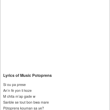
Lyrics of Music Potoprens
Si ou pa prese
An’n fè yon ti koze
M chita m’ap gade w
Sanble se tout bon bwa mare
Pòtoprens kouman sa ye?