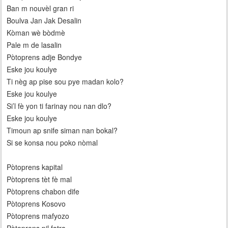
Ban m nouvèl gran ri
Boulva Jan Jak Desalin
Kòman wè bòdmè
Pale m de lasalin
Pòtoprens adje Bondye
Eske jou koulye
Ti nèg ap pise sou pye madan kolo?
Eske jou koulye
Si’l fè yon ti farinay nou nan dlo?
Eske jou koulye
Timoun ap snife siman nan bokal?
Si se konsa nou poko nòmal
Pòtoprens kapital
Pòtoprens tèt fè mal
Pòtoprens chabon dife
Pòtoprens Kosovo
Pòtoprens mafyozo