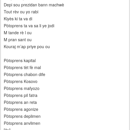
Depi sou prezidan bann machwè
Tout rèv ou yo rabi
Kiyès ki ta va di
Pòtoprens ta va sa li ye jodi
M tande rè l ou
M pran sant ou
Kouraj m’ap priye pou ou
Pòtoprens kapital
Pòtoprens tèt fè mal
Pòtoprens chabon dife
Pòtoprens Kosovo
Pòtoprens mafyozo
Pòtoprens pil fatra
Pòtoprens an reta
Pòtoprens agonize
Pòtoprens deplimen
Pòtoprens anvlimen