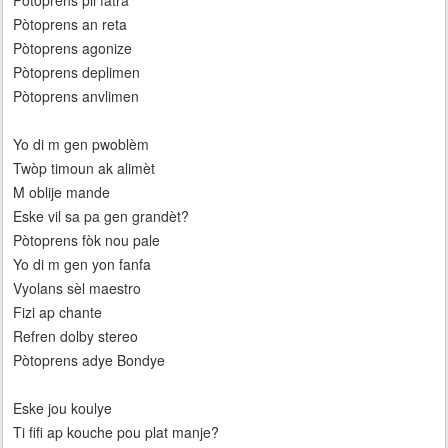
Pòtoprens pil fatra
Pòtoprens an reta
Pòtoprens agonize
Pòtoprens deplimen
Pòtoprens anvlimen
Yo di m gen pwoblèm
Twòp timoun ak alimèt
M oblije mande
Eske vil sa pa gen grandèt?
Pòtoprens fòk nou pale
Yo di m gen yon fanfa
Vyolans sèl maestro
Fizi ap chante
Refren dolby stereo
Pòtoprens adye Bondye
Eske jou koulye
Ti fifi ap kouche pou plat manje?