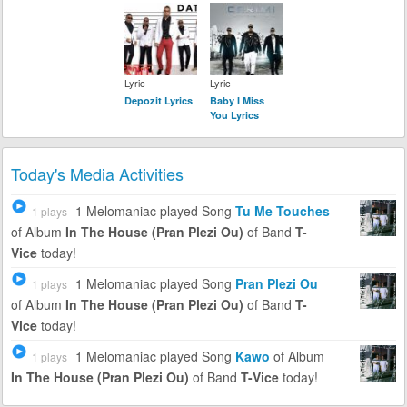
Lyric
Lyric
Depozit Lyrics
Baby I Miss
You Lyrics
Today's Media Activities
1 Melomaniac
played Song
Tu Me Touches
1 plays
of Album
In The House (Pran Plezi Ou)
of Band
T-
Vice
today!
1 Melomaniac
played Song
Pran Plezi Ou
1 plays
of Album
In The House (Pran Plezi Ou)
of Band
T-
Vice
today!
1 Melomaniac
played Song
Kawo
of Album
1 plays
In The House (Pran Plezi Ou)
of Band
T-Vice
today!