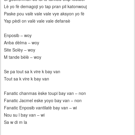
Lè yo fè demagoji yo tap pran pil katonwouj
Paske pou valè vale vale vye aksyon yo fè
Yap pèdi on valè vale vale defansè
Enposib – woy
Anba dèlma – woy
Site Solèy – woy
M tande bèlè – woy
Se pa tout sa k vire k bay van
Tout sa k vire k bay van
Fanatic chanmas èske toupi bay van – non
Fanatic Jacmel eske yoyo bay van – non
Fanatic Enposib vantilatè bay van – wi
Nou su l bay van – wi
Sa w di m la