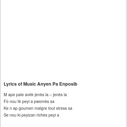
Lyrics of Music Anyen Pa Enposib
M ape pale avèk jenès la – jenès la
Fò nou fè peyi a pwomès sa
Ke n ap goumen malgre tout stress sa
Se nou ki peyizan richès peyi a