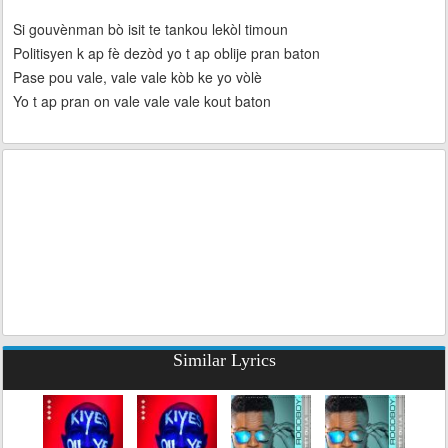
Si gouvènman bò isit te tankou lekòl timoun
Politisyen k ap fè dezòd yo t ap oblije pran baton
Pase pou vale, vale vale kòb ke yo vòlè
Yo t ap pran on vale vale vale kout baton
Similar Lyrics