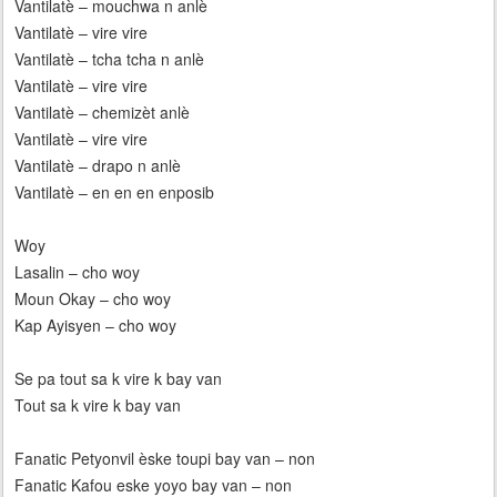
Vantilatè – mouchwa n anlè
Vantilatè – vire vire
Vantilatè – tcha tcha n anlè
Vantilatè – vire vire
Vantilatè – chemizèt anlè
Vantilatè – vire vire
Vantilatè – drapo n anlè
Vantilatè – en en en enposib
Woy
Lasalin – cho woy
Moun Okay – cho woy
Kap Ayisyen – cho woy
Se pa tout sa k vire k bay van
Tout sa k vire k bay van
Fanatic Petyonvil èske toupi bay van – non
Fanatic Kafou eske yoyo bay van – non