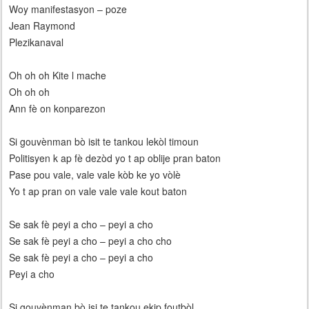
Woy manifestasyon – poze
Jean Raymond
Plezikanaval
Oh oh oh Kite l mache
Oh oh oh
Ann fè on konparezon
Si gouvènman bò isit te tankou lekòl timoun
Politisyen k ap fè dezòd yo t ap oblije pran baton
Pase pou vale, vale vale kòb ke yo vòlè
Yo t ap pran on vale vale vale kout baton
Se sak fè peyi a cho – peyi a cho
Se sak fè peyi a cho – peyi a cho cho
Se sak fè peyi a cho – peyi a cho
Peyi a cho
Si gouvènman bò isi te tankou ekip foutbòl