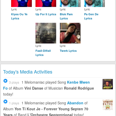
Lyric
Lyric
Lyric
Lyric
Kiyes Ou Ye
Up For It Lyrics
Blok Pam
Pa Gen De
Lyrics
Lyrics
Lyrics
Lyric
Lyric
Fasil-Difisil
Twerk Lyrics
Lyrics
Today's Media Activities
1 Melomaniac
played Song
Kenbe Mwen
3 plays
Fo
of Album
Vini Danse
of Musician
Ronald Rodrigue
today!
1 Melomaniac
played Song
Abandon
of
1 plays
Album
Yon Ti Kout Je - Forever Young Septen 70
Years
of Band
L'Orchestre Septentrional
today!