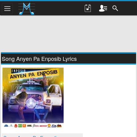
Song Anyen Pa Enposib Lyrics