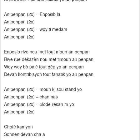
An penpan (2x) – Enposib la
An penpan (2x)
An penpan (2x) – woy ti medam
An penpan (2x)
Enposib rive nou met tout moun an penpan
Rive rue dèkazèn nou met timoun an penpan
Woy woy bò palè tout gèp yo an penpan
Devan kontribisyon tout fanatik yo an penpan
An penpan (2x) – moun ki sou stand yo
An penpan (2x) – chanmas
An penpan (2x) – blòdè resan m yo
An penpan (2x)
Chofè kamyon
Sonnen devan cha a