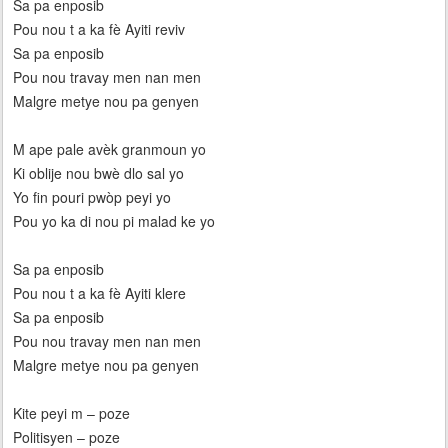
Sa pa enposib
Pou nou t a ka fè Ayiti reviv
Sa pa enposib
Pou nou travay men nan men
Malgre metye nou pa genyen
M ape pale avèk granmoun yo
Ki oblije nou bwè dlo sal yo
Yo fin pouri pwòp peyi yo
Pou yo ka di nou pi malad ke yo
Sa pa enposib
Pou nou t a ka fè Ayiti klere
Sa pa enposib
Pou nou travay men nan men
Malgre metye nou pa genyen
Kite peyi m – poze
Politisyen – poze