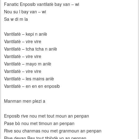
Fanatic Enposib vantilatè bay van – wi
Nou su l bay van – wi
Sa w di m la
Vantilatè – kepi n anlè
Vantilatè – vire vire
Vantilatè – tcha tcha n anlè
Vantilatè – vire vire
Vantilatè – mayo m anlè
Vantilatè – vire vire
Vantilatè – les mains anlè
Vantilatè – en en en enposib
Manman men plezi a
Enposib rive nou met tout moun an penpan
Pase bò nou met timoun an penpan
Rive sou chanmas nou met granmoun an penpan
Rive devan Rex tout tiblòdè yo an penpan