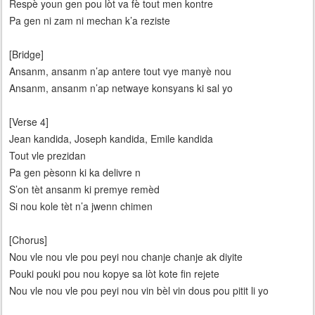
Respè youn gen pou lòt va fè tout men kontre
Pa gen ni zam ni mechan k’a reziste
[Bridge]
Ansanm, ansanm n’ap antere tout vye manyè nou
Ansanm, ansanm n’ap netwaye konsyans ki sal yo
[Verse 4]
Jean kandida, Joseph kandida, Emile kandida
Tout vle prezidan
Pa gen pèsonn ki ka delivre n
S’on tèt ansanm ki premye remèd
Si nou kole tèt n’a jwenn chimen
[Chorus]
Nou vle nou vle pou peyi nou chanje chanje ak diyite
Pouki pouki pou nou kopye sa lòt kote fin rejete
Nou vle nou vle pou peyi nou vin bèl vin dous pou pitit li yo