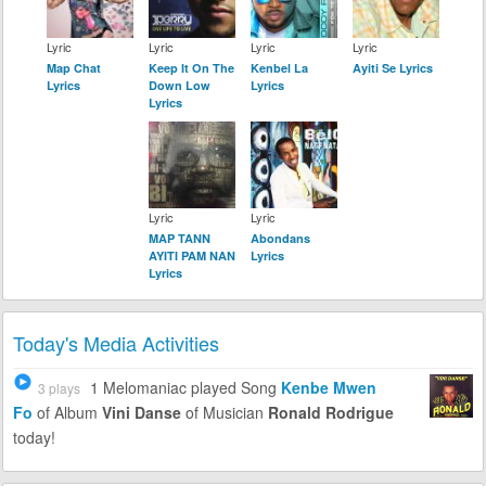
Lyric
Lyric
Lyric
Lyric
Map Chat
Keep It On The
Kenbel La
Ayiti Se Lyrics
Lyrics
Down Low
Lyrics
Lyrics
Lyric
Lyric
MAP TANN
Abondans
AYITI PAM NAN
Lyrics
Lyrics
Today's Media Activities
1 Melomaniac
played Song
Kenbe Mwen
3 plays
Fo
of Album
Vini Danse
of Musician
Ronald Rodrigue
today!