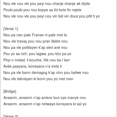
Nou vle nou vle pou peyi nou chanje chanje ak diyite
Pouki pouki pou nou kopye sa lòt kote fin rejete
Nou vle nou vle pou peyi nou vin bèl vin dous pou pitit li yo
[Verse 1]
Nou pa nan pale Franse ni pale met la
Nou vle travay pou nou pran libète nou
Nou pa vle politisyen k’ap sèvi avè nou
Pou yo sa rich, pou lagwa, pou kòz pa yo
Peyi n malad, li kouche, fòk nou ba l lavi
Avèk pasyans, konesans n’a trete li
Nou pa vle bann demagog k’ap vinn pou bafwe nou
Nou vle teknisyen ki konn pou yo met men
[Bridge]
Ansanm, ansanm n’ap antere tout vye manyè nou
Ansanm, ansanm n’ap netwaye konsyans ki sal yo
[Verse 2]