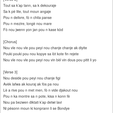
Tout sa k’ap tann, sa k dekouraje
Sa k pè lite, tout moun angaje
Pou n delivre, fò n chita panse
Pou n mezire, longè nou mare
Fò nou jwenn yon jan pou n kase kòd
[Chorus]
Nou vle nou vle pou peyi nou chanje chanje ak diyite
Pouki pouki pou nou kopye sa lòt kote fin rejete
Nou vle nou vle pou peyi nou vin bèl vin dous pou pitit li yo
[Verse 3]
Nou deside pou peyi nou chanje figi
Avèk lafwa ak kouraj ak fòs pa nou
Lè a rive pou n met men, fò n vide djakout nou
Pou n ka montre sa n pote, kisa n konn fè
Nou pa bezwen diktati k’ap detwi lavi
Ni pèsonn moun ki konprann li se Bondye