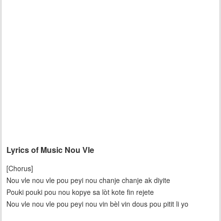
Lyrics of Music Nou Vle
[Chorus]
Nou vle nou vle pou peyi nou chanje chanje ak diyite
Pouki pouki pou nou kopye sa lòt kote fin rejete
Nou vle nou vle pou peyi nou vin bèl vin dous pou pitit li yo