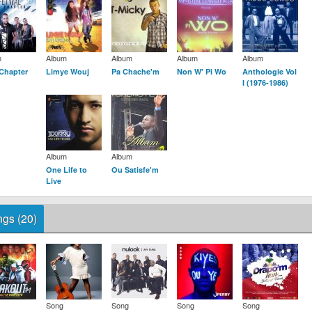
m
Album
Album
Album
Album
Chapter
Limye Wouj
Pa Chache'm
Non W' Pi Wo
Anthologie Vol
I (1976-1986)
Album
Album
One Life to
Ou Satisfe'm
Live
gs (20)
Song
Song
Song
Song