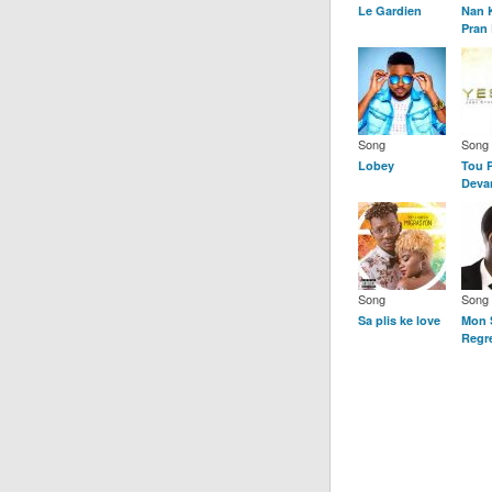
Le Gardien
Nan 
Pran
Song
Song
Lobey
Tou P
Deva
Song
Song
Sa plis ke love
Mon 
Regr