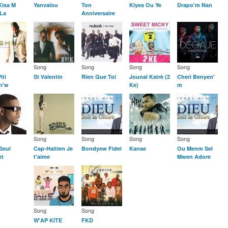
Kisa M
Yanvalou
Ton
Kiyes Ou Ye
Drapo'm Nan
 La
Anniversaire
Song
Song
Song
Song
iti
St Valentin
Rien Que Toi
Jounal Katrè (2
Cheri Benyen'
n'w
Ke)
m
Song
Song
Song
Song
Seul
Cap-Haitien Je
Bondyew Fidel
Kanse
Ou Menm Sel
et
t'aime
Mwen Adore
Song
Song
W'AP KITE
FKD