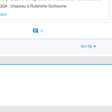
 QQA : chapeau à Rutshelle Guillaume
.com
0
Sort By