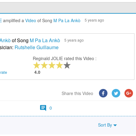
E
amplified a
Video
of Song
M Pa La Ankò
5 years ago
 Ankò
of Song
M Pa La Ankò
5 years ago
sician:
Rutshelle Guillaume
Reginald JOLIE rated this Video :
4.0
 rate
Share this Video
0
Sort By