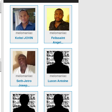
melomaniac
melomaniac
Keitel JOVIN
Felissaint
Angel...
melomaniac
melomaniac
Seth-Jetro
Luxon Antoine
Josep...