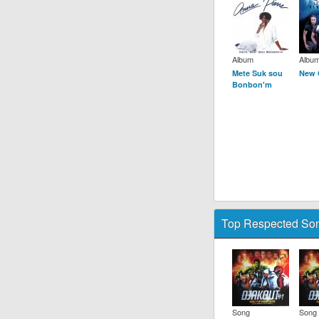
Album
Albu
Mete Suk sou
New 
Bonbon'm
Top Respected Son
Song
Song