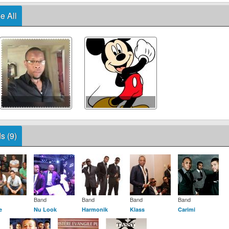
e All
s (9)
Band
Band
Band
Band
e
Nu Look
Harmonik
Klass
Carimi