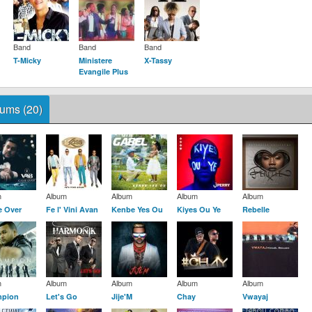
Band
Band
Band
T-Micky
Ministere
X-Tassy
Evangile Plus
ums (20)
m
Album
Album
Album
Album
 Over
Fe l' Vini Avan
Kenbe Yes Ou
Kiyes Ou Ye
Rebelle
m
Album
Album
Album
Album
pion
Let's Go
Jije'M
Chay
Vwayaj