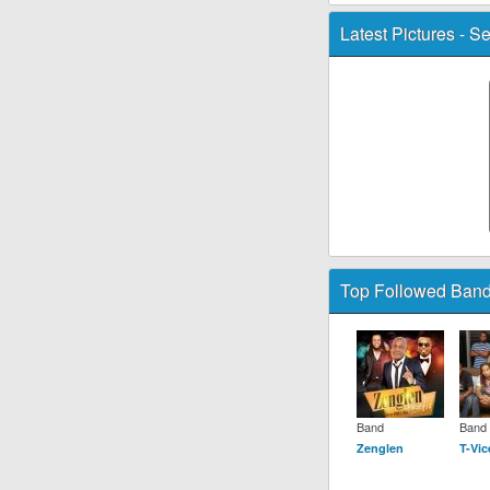
Latest Pictures -
Se
Top Followed Band
Band
Band
Zenglen
T-Vic