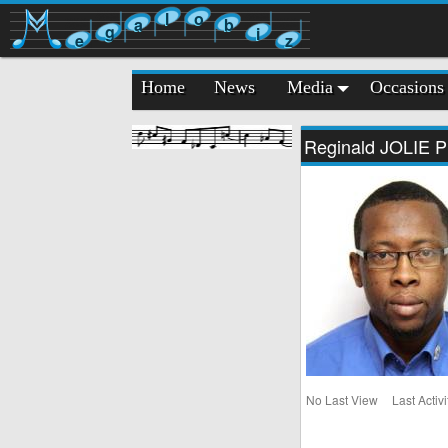
l
o
a
b
g
i
e
z
Home
News
Media
Occasions
Reginald JOLIE Pr
No Last View
Last Activ