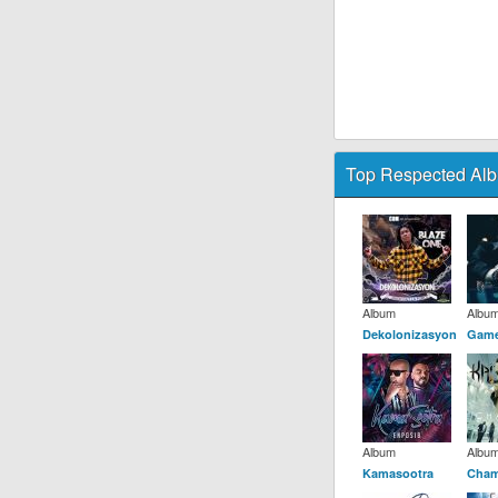
Top Respected Alb
Album
Albu
Dekolonizasyon
Game
Album
Albu
Kamasootra
Cham