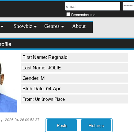
Remember me
Showbiz
Genres
About
ofile
First Name: Reginald
Last Name: JOLIE
Gender: M
Birth Date: 04-Apr
From: UnKnown Place
ity : 2026-04-26 09:53:37
Posts
Pictures